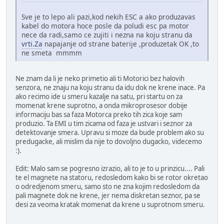
Sve je to lepo ali pazi,kod nekih ESC a ako produzavas
kabel do motora hoce posle da poludi esc pa motor
nece da radi,samo ce zujiti i nezna na koju stranu da
vrti.Za
napajanje od strane baterije ,produzetak OK ,to
ne smeta mmmm
Ne znam da li je neko primetio ali ti Motorici bez halovih
senzora, ne znaju na koju stranu da idu dok ne krene inace. Pa
ako recimo ide u smeru kazalje na satu, pri startu on za
momenat krene suprotno, a onda mikroprosesor dobije
informaciju bas sa faza Motorca preko tih zica koje sam
produzio. Ta EMI u tim zicama od faza je ustvari i seznor za
detektovanje smera. Upravu si moze da bude problem ako su
predugacke, ali mislim da nije to dovoljno dugacko, videcemo
:).
Edit: Malo sam se pogresno izrazio, ali to je to u prinzicu.... Pali
te el magnete na statoru, redosledom kako bi se rotor okretao
o odredjenom smeru, samo sto ne zna kojim redosledom da
pali magnete dok ne krene, jer nema diskretan seznor, pa se
desi za veoma kratak momenat da krene u suprotnom smeru.