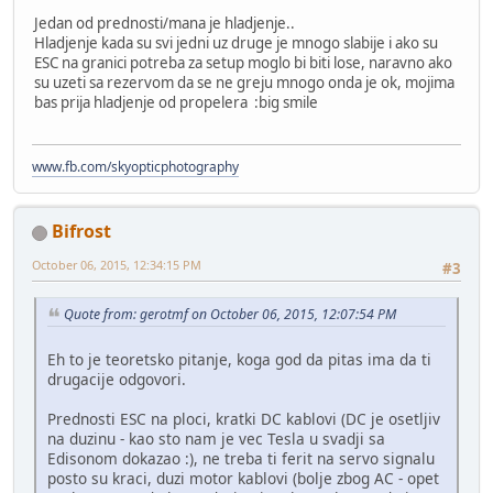
Jedan od prednosti/mana je hladjenje..
Hladjenje kada su svi jedni uz druge je mnogo slabije i ako su
ESC na granici potreba za setup moglo bi biti lose, naravno ako
su uzeti sa rezervom da se ne greju mnogo onda je ok, mojima
bas prija hladjenje od propelera :big smile
www.fb.com/skyopticphotography
Bifrost
October 06, 2015, 12:34:15 PM
#3
Quote from: gerotmf on October 06, 2015, 12:07:54 PM
Eh to je teoretsko pitanje, koga god da pitas ima da ti
drugacije odgovori.
Prednosti ESC na ploci, kratki DC kablovi (DC je osetljiv
na duzinu - kao sto nam je vec Tesla u svadji sa
Edisonom dokazao :), ne treba ti ferit na servo signalu
posto su kraci, duzi motor kablovi (bolje zbog AC - opet