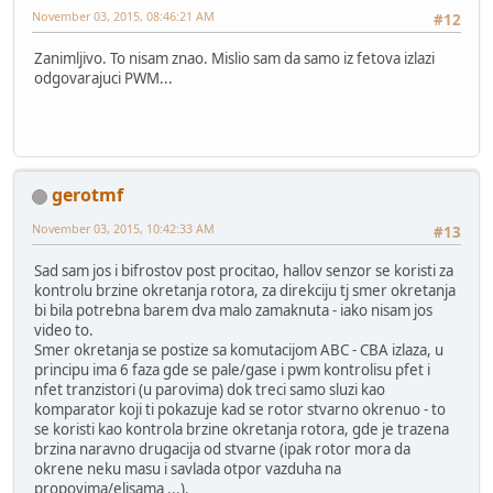
November 03, 2015, 08:46:21 AM
#12
Zanimljivo. To nisam znao. Mislio sam da samo iz fetova izlazi
odgovarajuci PWM...
gerotmf
November 03, 2015, 10:42:33 AM
#13
Sad sam jos i bifrostov post procitao, hallov senzor se koristi za
kontrolu brzine okretanja rotora, za direkciju tj smer okretanja
bi bila potrebna barem dva malo zamaknuta - iako nisam jos
video to.
Smer okretanja se postize sa komutacijom ABC - CBA izlaza, u
principu ima 6 faza gde se pale/gase i pwm kontrolisu pfet i
nfet tranzistori (u parovima) dok treci samo sluzi kao
komparator koji ti pokazuje kad se rotor stvarno okrenuo - to
se koristi kao kontrola brzine okretanja rotora, gde je trazena
brzina naravno drugacija od stvarne (ipak rotor mora da
okrene neku masu i savlada otpor vazduha na
propovima/elisama ...).