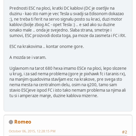
Prednosti ESC na ploci, kratki DC kablovi (DC je osetljiv na
duzinu - kao sto nam je vec Tesla u svadji sa Edisonom dokazao
:), ne treba ti ferit na servo signalu posto su kraci, duzi motor
kablovi (bolje zbog AC - opet Tesla :) .. e sad ako su duzine
ionako male .. onda je svejedno. Slaba strana, smetnje i
sumovi, ESC proizvodi dosta toga, pa moze da zasmeta i FC i RX.
ESC na krakovima .. kontar onome gore.
A mozda se i varam.
Uglavnom na tarot 680 hexa imamo ESCe na ploci, lepo slozene
u krug, i za sad nema problema (gore je pixhawk fc i taranis rx),
na manjim quadovima stavljam esc na krakove, pre svega sto
nema mesta na centralnom delu, osim na q200, tamo sam
stavio ESCjeve ispod FC i isto tako nemam problema sa njima ali
tu si i amperaze manje, duzine kablova mizerne.
Romeo
October 06, 2015, 12:28:15 PM
#2