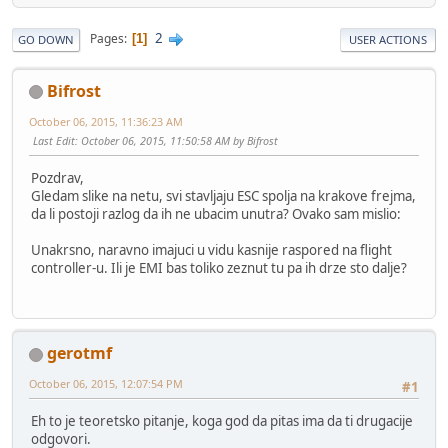
2
Pages
1
GO DOWN
USER ACTIONS
Bifrost
October 06, 2015, 11:36:23 AM
Last Edit
: October 06, 2015, 11:50:58 AM by Bifrost
Pozdrav,
Gledam slike na netu, svi stavljaju ESC spolja na krakove frejma,
da li postoji razlog da ih ne ubacim unutra? Ovako sam mislio:
Unakrsno, naravno imajuci u vidu kasnije raspored na flight
controller-u. Ili je EMI bas toliko zeznut tu pa ih drze sto dalje?
gerotmf
October 06, 2015, 12:07:54 PM
#1
Eh to je teoretsko pitanje, koga god da pitas ima da ti drugacije
odgovori.