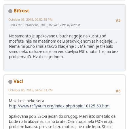
Bifrost
October 06, 2015, 02:52:58 PM
#5
Last Edit
: October 06, 2015, 02:54:55 PM by Bifrost
Ne samo sto je upakovano u buzir nego je na kucistu od
mosfeta, nije na metalnom delu predvidjenom za hladjenje....
Nema mi puno smisla takvo hladjenje :|. Ma meni je trebalo
samo neko da kaze da je on vec stavljao ESC unutar frejma bez
problema :D. Hvala jos jednom.
Vaci
October 06, 2015, 04:52:33 PM
#6
Mozda se neko seca
http://www.rcfly4um.org/index.php/topic,10125.60.html
Spakovana po 2 ESC-a jedan do drugog. Meni isto smetalo da
bude na krakovima, ruzno brate. Osim toga neki ESC-i imaju
problem kada su previse blizu motora, ne rade lepo. Sto se