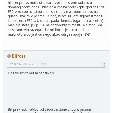
hladjenja tice, multirotori su otvoreni sistemi kada su u
domacoj proizvodnji, i hladjenja ima na pretek gde god da turis
ESC. Ako rade u zatvorenim stiroporcima avionima, ovo na
quadovima im je pesma... Onda, krace su veze signala izmedju
kontrolera i ESC-a. U slucaju pada i loma (a toga ima na pretek)
manja je steta, jer je ESC na bezbednijem mestu. Ne mogu da
se secam svih razloga, ali ja mislim da je ESC u kucistu
multirotora bolja stvar nego izbacivati ga napolje. ()-()
Bifrost
October 07, 2015, 02:15:47 AM
#7
Da zavrsim temu sa par slika :D.
Bili prekratki kablovi od ESC-a da stane unutra, pa sam ih