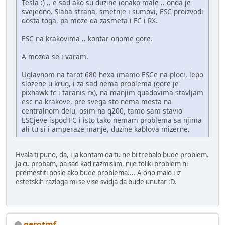
Tesla :) .. e sad ako su duzine ionako male .. onda je
svejedno. Slaba strana, smetnje i sumovi, ESC proizvodi
dosta toga, pa moze da zasmeta i FC i RX.
ESC na krakovima .. kontar onome gore.
A mozda se i varam.
Uglavnom na tarot 680 hexa imamo ESCe na ploci, lepo
slozene u krug, i za sad nema problema (gore je
pixhawk fc i taranis rx), na manjim quadovima stavljam
esc na krakove, pre svega sto nema mesta na
centralnom delu, osim na q200, tamo sam stavio
ESCjeve ispod FC i isto tako nemam problema sa njima
ali tu si i amperaze manje, duzine kablova mizerne.
Hvala ti puno, da, i ja kontam da tu ne bi trebalo bude problem.
Ja cu probam, pa sad kad razmislim, nije toliki problem ni
premestiti posle ako bude problema.... A ono malo i iz
estetskih razloga mi se vise svidja da bude unutar :D.
gerotmf