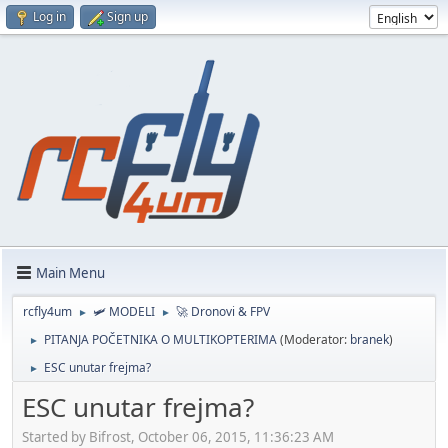
Log in
Sign up
Main Menu
rcfly4um
🛩️ MODELI
🚀 Dronovi & FPV
►
►
PITANJA POČETNIKA O MULTIKOPTERIMA
(Moderator:
branek
)
►
ESC unutar frejma?
►
ESC unutar frejma?
Started by Bifrost, October 06, 2015, 11:36:23 AM