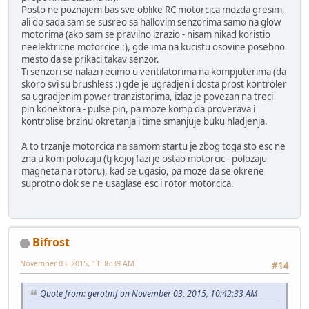
Posto ne poznajem bas sve oblike RC motorcica mozda gresim,
ali do sada sam se susreo sa hallovim senzorima samo na glow
motorima (ako sam se pravilno izrazio - nisam nikad koristio
neelektricne motorcice :), gde ima na kucistu osovine posebno
mesto da se prikaci takav senzor.
Ti senzori se nalazi recimo u ventilatorima na kompjuterima (da
skoro svi su brushless :) gde je ugradjen i dosta prost kontroler
sa ugradjenim power tranzistorima, izlaz je povezan na treci
pin konektora - pulse pin, pa moze komp da proverava i
kontrolise brzinu okretanja i time smanjuje buku hladjenja.
A to trzanje motorcica na samom startu je zbog toga sto esc ne
zna u kom polozaju (tj kojoj fazi je ostao motorcic - polozaju
magneta na rotoru), kad se ugasio, pa moze da se okrene
suprotno dok se ne usaglase esc i rotor motorcica.
Bifrost
November 03, 2015, 11:36:39 AM
#14
Quote from: gerotmf on November 03, 2015, 10:42:33 AM