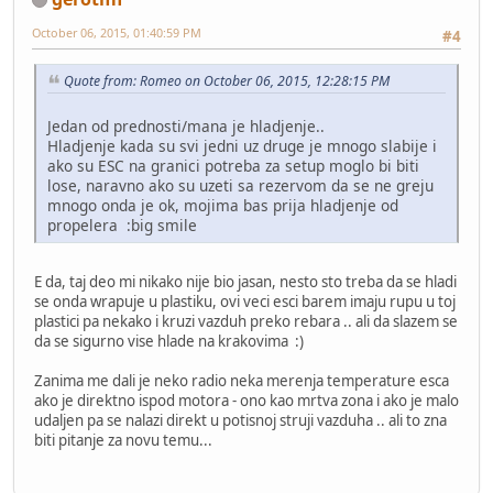
October 06, 2015, 01:40:59 PM
#4
Quote from: Romeo on October 06, 2015, 12:28:15 PM
Jedan od prednosti/mana je hladjenje..
Hladjenje kada su svi jedni uz druge je mnogo slabije i
ako su ESC na granici potreba za setup moglo bi biti
lose, naravno ako su uzeti sa rezervom da se ne greju
mnogo onda je ok, mojima bas prija hladjenje od
propelera :big smile
E da, taj deo mi nikako nije bio jasan, nesto sto treba da se hladi
se onda wrapuje u plastiku, ovi veci esci barem imaju rupu u toj
plastici pa nekako i kruzi vazduh preko rebara .. ali da slazem se
da se sigurno vise hlade na krakovima :)
Zanima me dali je neko radio neka merenja temperature esca
ako je direktno ispod motora - ono kao mrtva zona i ako je malo
udaljen pa se nalazi direkt u potisnoj struji vazduha .. ali to zna
biti pitanje za novu temu...