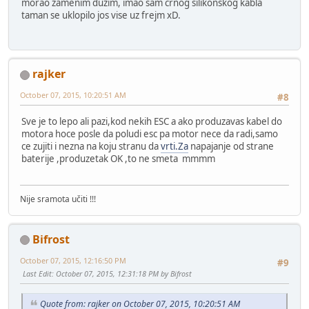
morao zamenim duzim, imao sam crnog silikonskog kabla
taman se uklopilo jos vise uz frejm xD.
rajker
October 07, 2015, 10:20:51 AM
#8
Sve je to lepo ali pazi,kod nekih ESC a ako produzavas kabel do
motora hoce posle da poludi esc pa motor nece da radi,samo
ce zujiti i nezna na koju stranu da
vrti.Za
napajanje od strane
baterije ,produzetak OK ,to ne smeta mmmm
Nije sramota učiti !!!
Bifrost
October 07, 2015, 12:16:50 PM
#9
Last Edit
: October 07, 2015, 12:31:18 PM by Bifrost
Quote from: rajker on October 07, 2015, 10:20:51 AM