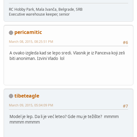
RC Hobby Park, Mala Ivanča, Belgrade, SRB
Executive warehouse keeper, senior
pericamitic
March 08, 2015, 08:25:51 PM
#6
A ovako izgleda kad se lepo sredi. Vlasnik je iz Panceva koji zeli
biti anoniman. Izvini Vlado lol
tibeteagle
March 09, 2015, 05:04:09 PM
#7
Model je lep. Da li je već leteo? Gde mu je težište? mmmm
mmmm mmmm