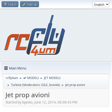
Log in
Sign up
Main Menu
rcfly4um
🛩️ MODELI
JET MODELI
►
►
Turbine
(Moderators:
GILE
,
branek
)
Jet prop avioni
►
►
Jet prop avioni
Started by bjanko, June 12, 2014, 06:08:43 PM