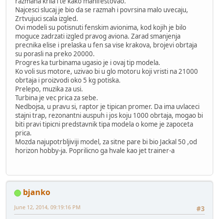
razmaha krila i te kako manifestovao.
Najcesci slucaj je bio da se razmah i povrsina malo uvecaju,
Zrtvujuci scala izgled.
Ovi modeli su potisnuti fenskim avionima, kod kojih je bilo
moguce zadrzati izgled pravog aviona. Zarad smanjenja
precnika elise i prelaska u fen sa vise krakova, brojevi obrtaja
su porasli na preko 20000.
Progres ka turbinama ugasio je i ovaj tip modela.
Ko voli sus motore, uzivao bi u glo motoru koji vristi na 21000
obrtaja i proizvodi oko 5 kg potiska.
Prelepo, muzika za usi.
Turbina je vec prica za sebe.
Nedbojsa, u pravu si, raptor je tipican promer. Da ima uvlaceci
stajni trap, rezonantni auspuh i jos koju 1000 obrtaja, mogao bi
biti pravi tipicni predstavnik tipa modela o kome je zapoceta
prica.
Mozda najupotrbljiviji model, za sitne pare bi bio Jackal 50 ,od
horizon hobby-ja. Poprilicno ga hvale kao jet trainer-a
bjanko
June 12, 2014, 09:19:16 PM
#3