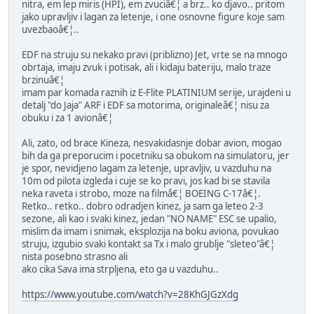
nitra, em lep miris (HPI), em zvuciâ€¦ a brz.. ko djavo.. pritom
jako upravljiv i lagan za letenje, i one osnovne figure koje sam
uvezbaoâ€¦..
EDF na struju su nekako pravi (priblizno) Jet, vrte se na mnogo
obrtaja, imaju zvuk i potisak, ali i kidaju bateriju, malo traze
brzinuâ€¦
imam par komada raznih iz E-Flite PLATINIUM serije, urajdeni u
detalj "do Jaja" ARF i EDF sa motorima, originaleâ€¦ nisu za
obuku i za 1 avionâ€¦
Ali, zato, od brace Kineza, nesvakidasnje dobar avion, mogao
bih da ga preporucim i pocetniku sa obukom na simulatoru, jer
je spor, nevidjeno lagam za letenje, upravljiv, u vazduhu na
10m od pilota izgleda i cuje se ko pravi, jos kad bi se stavila
neka raveta i strobo, moze na filmâ€¦ BOEING C-17â€¦.
Retko.. retko.. dobro odradjen kinez, ja sam ga leteo 2-3
sezone, ali kao i svaki kinez, jedan "NO NAME" ESC se upalio,
mislim da imam i snimak, eksplozija na boku aviona, povukao
struju, izgubio svaki kontakt sa Tx i malo grublje "sleteo"â€¦
nista posebno strasno ali
ako cika Sava ima strpljena, eto ga u vazduhu..
https://www.youtube.com/watch?v=28KhGJGzXdg