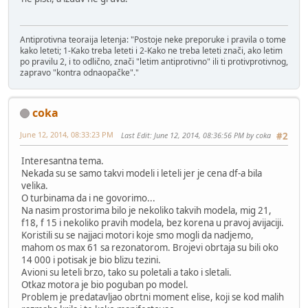
Antiprotivna teoraija letenja: "Postoje neke preporuke i pravila o tome
kako leteti; 1-Kako treba leteti i 2-Kako ne treba leteti znači, ako letim
po pravilu 2, i to odlično, znači "letim antiprotivno" ili ti protivprotivnog,
zapravo "kontra odnaopačke"."
coka
June 12, 2014, 08:33:23 PM
Last Edit
: June 12, 2014, 08:36:56 PM by coka
#2
Interesantna tema.
Nekada su se samo takvi modeli i leteli jer je cena df-a bila
velika.
O turbinama da i ne govorimo...
Na nasim prostorima bilo je nekoliko takvih modela, mig 21,
f18, f 15 i nekoliko pravih modela, bez korena u pravoj avijaciji.
Koristili su se najjaci motori koje smo mogli da nadjemo,
mahom os max 61 sa rezonatorom. Brojevi obrtaja su bili oko
14 000 i potisak je bio blizu tezini.
Avioni su leteli brzo, tako su poletali a tako i sletali.
Otkaz motora je bio poguban po model.
Problem je predatavljao obrtni moment elise, koji se kod malih