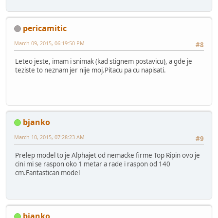
pericamitic
March 09, 2015, 06:19:50 PM
#8
Leteo jeste, imam i snimak (kad stignem postavicu), a gde je
teziste to neznam jer nije moj.Pitacu pa cu napisati.
bjanko
March 10, 2015, 07:28:23 AM
#9
Prelep model to je Alphajet od nemacke firme Top Ripin ovo je
cini mi se raspon oko 1 metar a rade i raspon od 140
cm.Fantastican model
bjanko