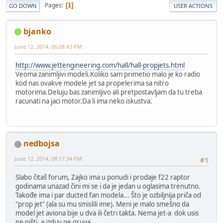
Pages
1
GO DOWN
USER ACTIONS
bjanko
June 12, 2014, 06:08:43 PM
http://www.jettengineering.com/hall/hall-propjets.html
Veoma zanimljivi modeli.Koliko sam primetio malo je ko radio
kod nas ovakve modele jet sa propelerima sa nitro
motorima.Deluju bas zanimljivo ali pretpostavljam da tu treba
racunati na jaci motor.Da li ima neko iskustva.
nedbojsa
June 12, 2014, 08:17:34 PM
#1
Slabo čitaš forum, Zajko ima u ponudi i prodaje f22 raptor
godinama unazad čini mi se i da je jedan u oglasima trenutno.
Takođe ima i par ducted fan modela... Što je ozbiljnija priča od
"prop jet" (ala su mu smislili ime). Meni je malo smešno da
model jet aviona bije u dva ili četri takta. Nema jet-a dok usis
ne pišti, a izduv ne gruva.