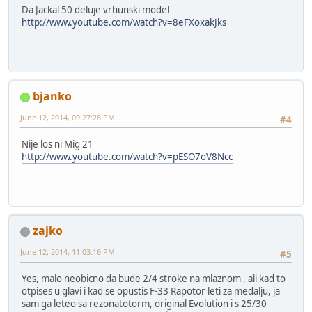
Da Jackal 50 deluje vrhunski model
http://www.youtube.com/watch?v=8eFXoxakJks
bjanko
June 12, 2014, 09:27:28 PM
#4
Nije los ni Mig 21
http://www.youtube.com/watch?v=pESO7oV8Ncc
zajko
June 12, 2014, 11:03:16 PM
#5
Yes, malo neobicno da bude 2/4 stroke na mlaznom , ali kad to
otpises u glavi i kad se opustis F-33 Rapotor leti za medalju, ja
sam ga leteo sa rezonatotorm, original Evolution i s 25/30