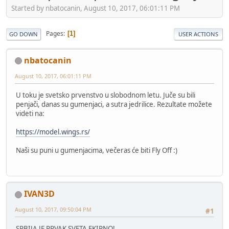
Started by nbatocanin, August 10, 2017, 06:01:11 PM
Pages
1
GO DOWN
USER ACTIONS
nbatocanin
August 10, 2017, 06:01:11 PM
U toku je svetsko prvenstvo u slobodnom letu. Juče su bili
penjači, danas su gumenjaci, a sutra jedrilice. Rezultate možete
videti na:
https://model.wings.rs/
Naši su puni u gumenjacima, večeras će biti Fly Off :)
IVAN3D
August 10, 2017, 09:50:04 PM
#1
SRBIJA JE PRVAK SVETA EKIPNO!