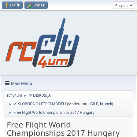
Log in
Sign up
Main Menu
rcfly4um
💬 DISKUSIJA
►
🪶 SLOBODNO LETEĆI MODELI
(Moderators:
GILE
,
branek
)
►
Free Flight World Championships 2017 Hungary
►
Free Flight World
Championships 2017 Hungary