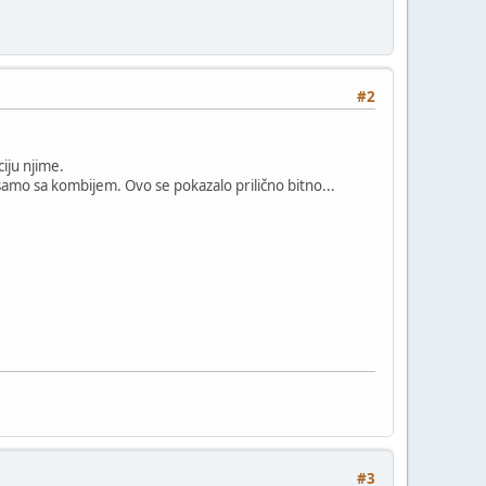
#2
iju njime.
ne samo sa kombijem. Ovo se pokazalo prilično bitno...
#3