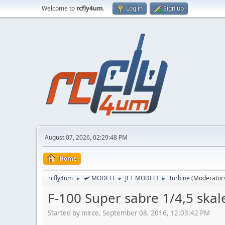
Welcome to
rcfly4um
.
Log in
Sign up
August 07, 2026, 02:29:48 PM
Home
rcfly4um
🛩️ MODELI
JET MODELI
Turbine
(Moderator
►
►
►
F-100 Super sabre 1/4,5 skal
Started by mirce, September 08, 2016, 12:03:42 PM