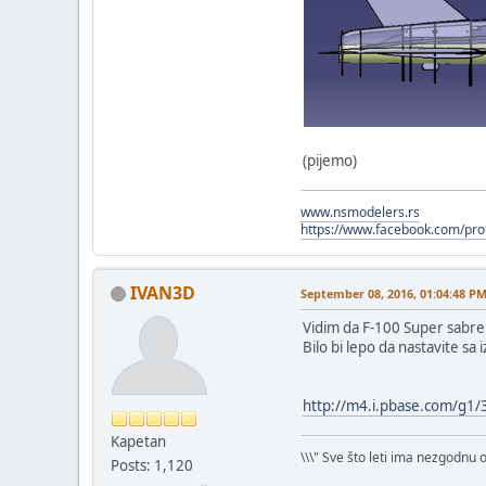
(pijemo)
www.nsmodelers.rs
https://www.facebook.com/pr
IVAN3D
September 08, 2016, 01:04:48 P
Vidim da F-100 Super sabre i
Bilo bi lepo da nastavite 
http://m4.i.pbase.com/g1
Kapetan
\\\" Sve što leti ima nezgodnu 
Posts: 1,120