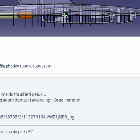
ofile.php?id=100010159931781
M
ma dosta ali leti delux...
sa izradom domacih aviona npr. Orao mmmm
/35/16735/2/113276164.VWZ1jNB8.jpg
osobinu da pada \\\"