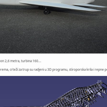
on 2,6 metra, turbina 160...
ema, crteži za trup su radjeni u 3D programu, stiroporska krila i repne p