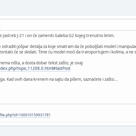
M
e Jastreb J-21 i on će zameniti Galeba G2 kojeg trenutno letim.
e odraditi jošpar detalja za koje smatram da će poboljšati model i manipulac
horizontalci će se skidati. Time ću model moći da transportujem i kolima, a 
 nema ništa, a dosta dobar tekst zašto, je ovaj:
ndex.php/topic,11208.0.html#lastPost
loga. Kad ovih dana krenem na sajtu da pišem, saznaćete i zašto...
ofile.php?id=100010159931781