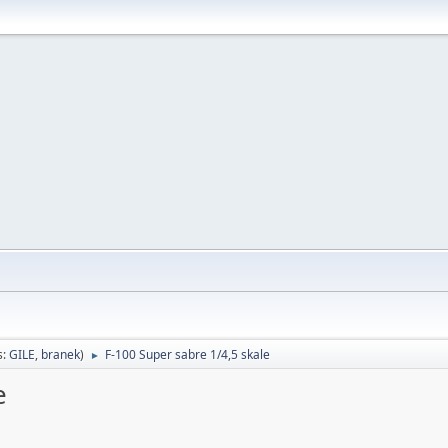
s:
GILE
,
branek
)
F-100 Super sabre 1/4,5 skale
►
e