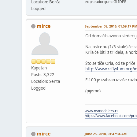
Location: Borča
ex pseudonijum: GLIDER
Logged
mirce
September 08, 2016, 01:59:17 P
Od domaćih aviona sledeći j
Na Jastrebu (1/5 skale) će s
Krila će biti iz tri dela, a 
Što se tiče Orla, od te priče
Kapetan
http://www.rcfly4um.org/i
Posts: 3,322
F-100 je izabran iz više raz
Location: Senta
Logged
(pijemo)
www.nsmodelers.rs
https://www.facebook.com/pr
mirce
June 25, 2018, 01:47:34 AM