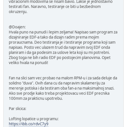
vibracionim modovima se nisam bavio. Lakse je jednostavno
testirati fan. Naravno, testiranje ce biti u bezbednom
okruzenju.
@Doajen:
Hvala puno na punudi i lepim zeljama! Napisao sam program za
dizajniranje EDF-a tako da dizajn radim prema mojim
proraucnama. Deo testiranja je i testiranje programa koji sam
napisao. Posto vec ulazem trud da napravim svoj EDF onda
planiram i da ga podesim za uslove leta koji su mi potrebni.
Zbog toga ne bih radio EDF po postojecim planovima. Opet
veliko hvala na ponudi!
Fan na slici sam vec probao na malom RPM-u i za sada deluje da
solidno "duva". Ovih dana cu da napravim skalameriju za
merenje potiska i da testiram oba fan-a na maksimalnoj snazi.
Ako sve prodje kako treba projektovacu veci EDF precnika
100mm za prakticnu upotrebu.
Par slicica:
Lofting lopatice u programu:
https://ibb.co/rdvC7y9