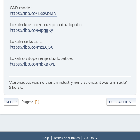
CAD model:
https://ibb.co/T8xwbMN
Lokalni koeficijenti uzgona duz lopatice:
https://ibb.co/MpgJJKy
Lokalni cirkulacija:
https://ibb.co/mzLCjSX
Lokalno vitoperenje duz lopatice:
https://ibb.co/mbkBkVL
"Aeronautics was neither an industry nor a science, it was a miracle" -
Sikorsky
Pages
1
GO UP
USER ACTIONS
|
|
Help
Terms and Rules
Go Up ▲