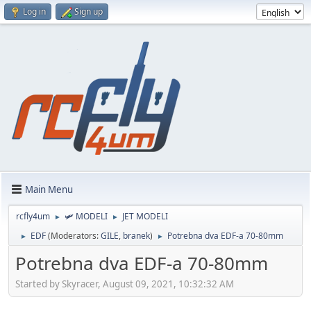
Log in
Sign up
Main Menu
rcfly4um
🛩️ MODELI
JET MODELI
►
►
EDF
(Moderators:
GILE
,
branek
)
Potrebna dva EDF-a 70-80mm
►
►
Potrebna dva EDF-a 70-80mm
Started by Skyracer, August 09, 2021, 10:32:32 AM