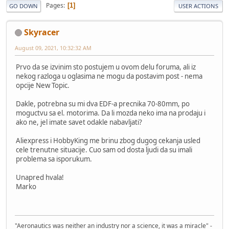
Pages
1
GO DOWN
USER ACTIONS
Skyracer
August 09, 2021, 10:32:32 AM
Prvo da se izvinim sto postujem u ovom delu foruma, ali iz
nekog razloga u oglasima ne mogu da postavim post - nema
opcije New Topic.
Dakle, potrebna su mi dva EDF-a precnika 70-80mm, po
moguctvu sa el. motorima. Da li mozda neko ima na prodaju i
ako ne, jel imate savet odakle nabavljati?
Aliexpress i HobbyKing me brinu zbog dugog cekanja usled
cele trenutne situacije. Cuo sam od dosta ljudi da su imali
problema sa isporukum.
Unapred hvala!
Marko
"Aeronautics was neither an industry nor a science, it was a miracle" -