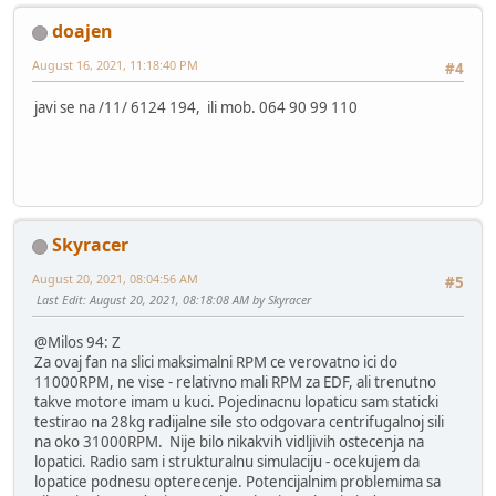
doajen
August 16, 2021, 11:18:40 PM
#4
javi se na /11/ 6124 194, ili mob. 064 90 99 110
Skyracer
August 20, 2021, 08:04:56 AM
#5
Last Edit
: August 20, 2021, 08:18:08 AM by Skyracer
@Milos 94: Z
Za ovaj fan na slici maksimalni RPM ce verovatno ici do
11000RPM, ne vise - relativno mali RPM za EDF, ali trenutno
takve motore imam u kuci. Pojedinacnu lopaticu sam staticki
testirao na 28kg radijalne sile sto odgovara centrifugalnoj sili
na oko 31000RPM. Nije bilo nikakvih vidljivih ostecenja na
lopatici. Radio sam i strukturalnu simulaciju - ocekujem da
lopatice podnesu opterecenje. Potencijalnim problemima sa