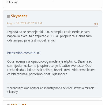
Sikorsky
Skyracer
August 16, 2021, 05:07:57 PM
#1
Izgleda da ce resenje biti u 3D stampi. Prosle nedelje sam
napravio excel za dizajniranje EDF-a i propelera. Danas sam
odstampao prvi test model fan-a:
https://ibb.co/5R3bLRT
Opterecenje na lopatici ovog modela je elipticno. Dizajnirao
sam i jedan na kome je opterecenje lopatice zvonasto. Oba
treba da daju isti potisak pri istoj brzini i RPM. Videcemo kakva
ce biti razlika u potrebnoj snazi i glasnoci.e
"Aeronautics was neither an industry nor a science, it was a miracle" -
Sikorsky