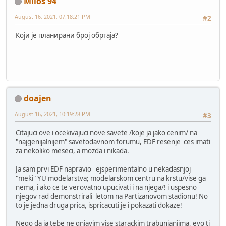
Milos 94
August 16, 2021, 07:18:21 PM
#2
Који је планирани број обртаја?
doajen
August 16, 2021, 10:19:28 PM
#3
Citajuci ove i ocekivajuci nove savete /koje ja jako cenim/ na
"najgenijalnijem" savetodavnom forumu, EDF resenje ces imati
za nekoliko meseci, a mozda i nikada.
Ja sam prvi EDF napravio ejsperimentalno u nekadasnjoj
"meki" YU modelarstva; modelarskom centru na krstu/vise ga
nema, i ako ce te verovatno upucivati i na njega/! i uspesno
njegov rad demonstrirali letom na Partizanovom stadionu! No
to je jedna druga prica, ispricacuti je i pokazati dokaze!
Nego da ja tebe ne gnjavim vise starackim trabunjanjima, evo ti