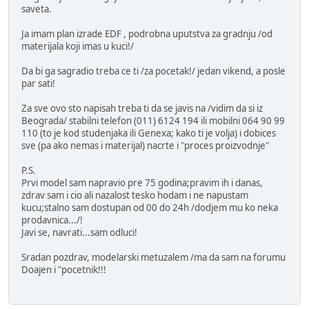
saveta.
Ja imam plan izrade EDF , podrobna uputstva za gradnju /od
materijala koji imas u kuci!/
Da bi ga sagradio treba ce ti /za pocetak!/ jedan vikend, a posle
par sati!
Za sve ovo sto napisah treba ti da se javis na /vidim da si iz
Beograda/ stabilni telefon (011) 6124 194 ili mobilni 064 90 99
110 (to je kod studenjaka ili Genexa; kako ti je volja) i dobices
sve (pa ako nemas i materijal) nacrte i "proces proizvodnje"
P.S.
Prvi model sam napravio pre 75 godina;pravim ih i danas,
zdrav sam i cio ali nazalost tesko hodam i ne napustam
kucu;stalno sam dostupan od 00 do 24h /dodjem mu ko neka
prodavnica.../!
Javi se, navrati...sam odluci!
Sradan pozdrav, modelarski metuzalem /ma da sam na forumu
Doajen i "pocetnik!!!