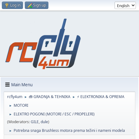
Log in
Sign up
Main Menu
rcfly4um
🧰 GRADNJA & TEHNIKA
⚡ ELEKTRONIKA & OPREMA
►
►
MOTORI
►
ELEKTRO POGONI (MOTORI / ESC / PROPELERI)
►
(Moderators:
GILE
,
dule
)
Potrebna snaga Brushless motora prema težini i nameni modela
►