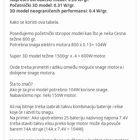
Početnički 3D model: 0.31 W/gr.
3D model neograničenih performansi: 0.4 W/gr.
Kako se koristi ova tabela.
Posedujemo početnički stiropor model kao što je neka Cesna
težine 800 gr.
Potrebna snaga elektro motora 800 x 0.13= 104W
Super 3D model težine 1500gr x .4 = 600W motor.
Ovde treba primetiti razliku između moguće snage motora i
dobijene snage motora.
Šta to znači?
Ako je za prvi model potrebno 104W korisne snage.
Nabavićemo npr. neki 150W motor.
Ali naj bitnije treba izabrati takvu kombinaciju baterije i elise
koja će razviti tu snagu.
Na primer: Ako upotrebimo 2S bateriju nazivnog napona 7.4V
treba staviti takvu elisu preko koje motor može da povuče
barem 14A struje (14A x 7.4V = 104W).