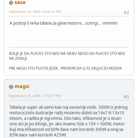
sasa
September 25, 2009, 10:40:16 PM
#2
A postoji li neka tabela za glow motore...ccm/gr... mmmm
BOLJE JE DA PLACES STO NISI NA NEBU NEGO DA PLACES STO NISI
NA ZEMLJI
PRE NEGO STO PUSTIS JEZIK , PROVERI DA LI SI UKLJUCIO MOZAK
magic
September 25, 2009, 11:32:07 PM
#3
Tabela je super ali samo kao naj osnovniji vodic. 500W iz jednog
motora (cisto ilustracije radi) mozemo dobiti sa 14x7 ili 13x10
elisom, a razlika je ogromna. Isto tako, efikasnost je u stvari
ono sto je jos bitnije, jer ako imamo 50A x 10V = 500W, motor
koji ima efikasnost od 60% dace nam korisnih 300W a onaj sa
85% dace nam korisnih 425W!