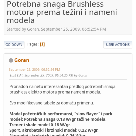
Potrebna snaga Brushless
motora prema težini i nameni
modela
Started by Goran, September 25, 2009, 06:52:54 PM
Pages
1
GO DOWN
USER ACTIONS
Goran
September 25, 2009, 06:52:54 PM
Last Edit
: September 25, 2009, 06:54:25 PM by Goran
Pronađoh na netu interesantan predlog potrebnih snaga
brushless elektro motora prema nameni modela.
Evo modifikovane tabele za domaću primenu.
Model početničkih performansi, "slow flayer" i park
model: Potrebna snaga 0.13 W/gr težine modela.
Trener i skale model 0.18 W/gr.
Sport, akrobatski i brzinski model: 0.22 W/gr.
Napredni akrobatski model: 0.26 W/gr.