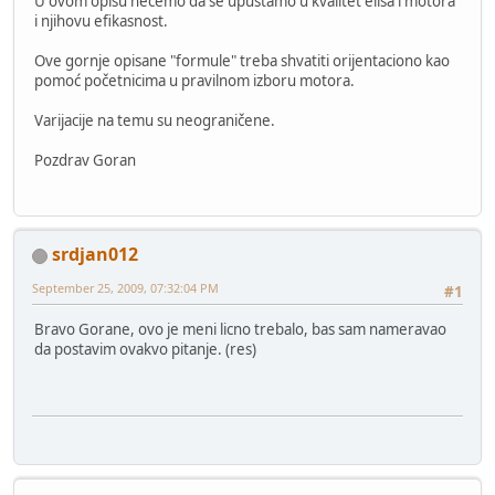
U ovom opisu nećemo da se upuštamo u kvalitet elisa i motora
i njihovu efikasnost.
Ove gornje opisane "formule" treba shvatiti orijentaciono kao
pomoć početnicima u pravilnom izboru motora.
Varijacije na temu su neograničene.
Pozdrav Goran
srdjan012
September 25, 2009, 07:32:04 PM
#1
Bravo Gorane, ovo je meni licno trebalo, bas sam nameravao
da postavim ovakvo pitanje. (res)