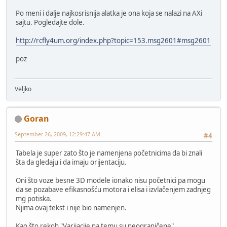
Po meni i dalje najkosrisnija alatka je ona koja se nalazi na AXi
sajtu. Pogledajte dole.
http://rcfly4um.org/index.php?topic=153.msg2601#msg2601
poz
Veljko
Goran
September 26, 2009, 12:29:47 AM
#4
Tabela je super zato što je namenjena početnicima da bi znali
šta da gledaju i da imaju orijentaciju.
Oni što voze besne 3D modele ionako nisu početnici pa mogu
da se pozabave efikasnošću motora i elisa i izvlačenjem zadnjeg
mg potiska.
Njima ovaj tekst i nije bio namenjen.
Kao što rekoh "Varijacije na temu su neograničene"