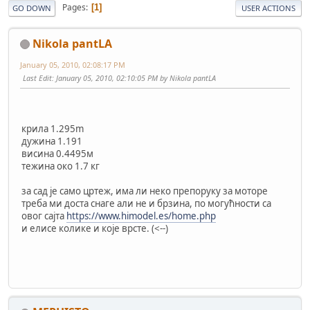
Pages
1
GO DOWN
USER ACTIONS
Nikola pantLA
January 05, 2010, 02:08:17 PM
Last Edit
: January 05, 2010, 02:10:05 PM by Nikola pantLA
крила 1.295m
дужина 1.191
висина 0.4495м
тежина око 1.7 кг
за сад је само цртеж, има ли неко препоруку за моторе
треба ми доста снаге али не и брзина, по могућности са
овог сајта
https://www.himodel.es/home.php
и елисе колике и које врсте. (<--)