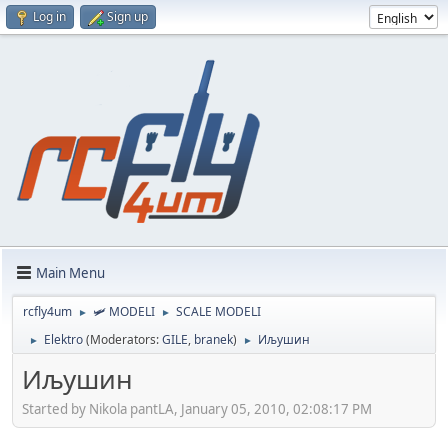
Log in
Sign up
Main Menu
rcfly4um
🛩️ MODELI
SCALE MODELI
►
►
Elektro
(Moderators:
GILE
,
branek
)
Иљушин
►
►
Иљушин
Started by Nikola pantLA, January 05, 2010, 02:08:17 PM