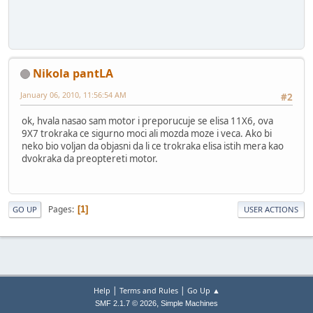
Nikola pantLA
January 06, 2010, 11:56:54 AM
#2
ok, hvala nasao sam motor i preporucuje se elisa 11X6, ova
9X7 trokraka ce sigurno moci ali mozda moze i veca. Ako bi
neko bio voljan da objasni da li ce trokraka elisa istih mera kao
dvokraka da preoptereti motor.
Pages
1
GO UP
USER ACTIONS
|
|
Help
Terms and Rules
Go Up ▲
,
SMF 2.1.7 © 2026
Simple Machines