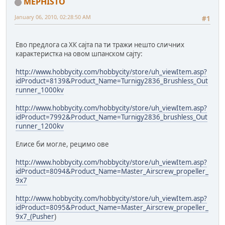
MEPHISTO
January 06, 2010, 02:28:50 AM
#1
Ево предлога са ХК сајта па ти тражи нешто сличних
карактеристка на овом шпанском сајту:
http://www.hobbycity.com/hobbycity/store/uh_viewItem.asp?
idProduct=8139&Product_Name=Turnigy2836_Brushless_Out
runner_1000kv
http://www.hobbycity.com/hobbycity/store/uh_viewItem.asp?
idProduct=7992&Product_Name=Turnigy2836_brushless_Out
runner_1200kv
Елисе би могле, рецимо ове
http://www.hobbycity.com/hobbycity/store/uh_viewItem.asp?
idProduct=8094&Product_Name=Master_Airscrew_propeller_
9x7
http://www.hobbycity.com/hobbycity/store/uh_viewItem.asp?
idProduct=8095&Product_Name=Master_Airscrew_propeller_
9x7_(Pusher
)