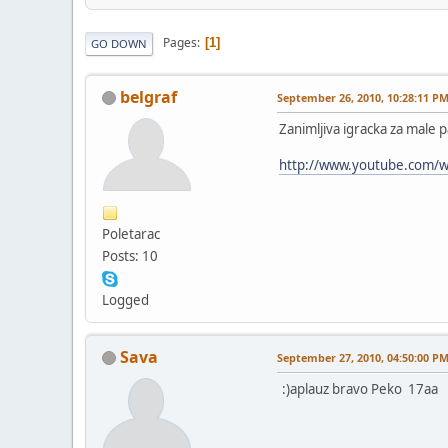
Pages
1
GO DOWN
belgraf
September 26, 2010, 10:28:11 P
Zanimljiva igracka za male p
http://www.youtube.com/w
Poletarac
Posts: 10
Logged
Sava
September 27, 2010, 04:50:00 P
:)aplauz bravo Peko 17aa