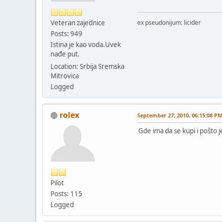
Veteran zajednice
ex pseudonijum: licider
Posts: 949
Istina je kao voda.Uvek
nađe put.
Location: Srbija Sremska
Mitrovica
Logged
rolex
September 27, 2010, 06:15:08 P
Gde ima da se kupi i pošto j
Pilot
Posts: 115
Logged