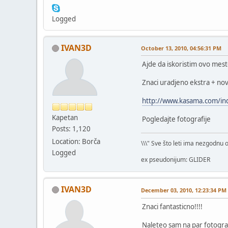
Logged
IVAN3D
October 13, 2010, 04:56:31 PM
Ajde da iskoristim ovo mest
Znaci uradjeno ekstra + no
http://www.kasama.com/i
Kapetan
Pogledajte fotografije
Posts: 1,120
Location: Borča
\\\" Sve što leti ima nezgodnu 
Logged
ex pseudonijum: GLIDER
IVAN3D
December 03, 2010, 12:23:34 PM
Znaci fantasticno!!!!
Naleteo sam na par fotograf