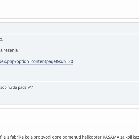
o.
va resenja
ndex.php?option=contentpage&sub=20
osobinu da pada \\\"
ija iz fabrike koja proizvodi gore pomenuti helikopter KASAMA za koji kazu