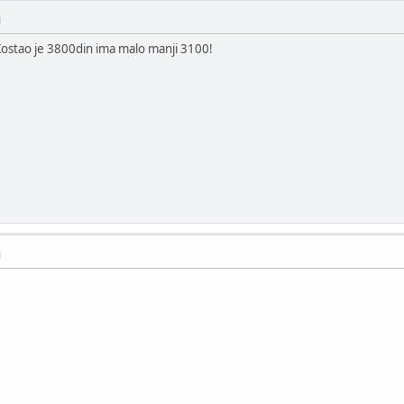
M
Kostao je 3800din ima malo manji 3100!
M