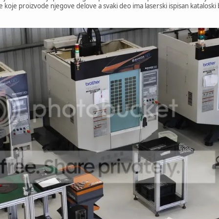
 koje proizvode njegove delove a svaki deo ima laserski ispisan kataloski b