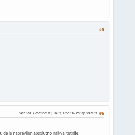
#5
Last Edit
: December 03, 2010, 12:29:16 PM by IVAN3D
#6
 da je napravljen apsolutno najkvalitetnije.