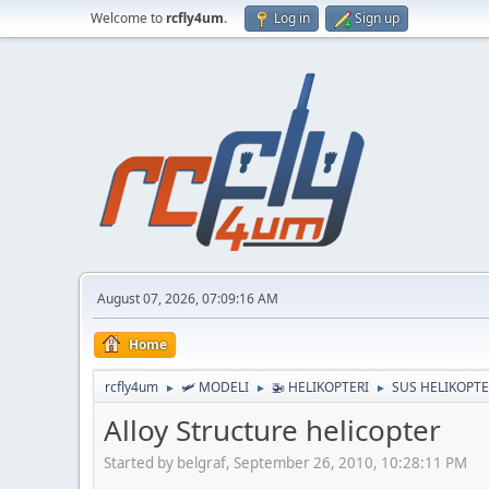
Welcome to
rcfly4um
.
Log in
Sign up
August 07, 2026, 07:09:16 AM
Home
rcfly4um
🛩️ MODELI
🚁 HELIKOPTERI
SUS HELIKOPTE
►
►
►
Alloy Structure helicopter
Started by belgraf, September 26, 2010, 10:28:11 PM