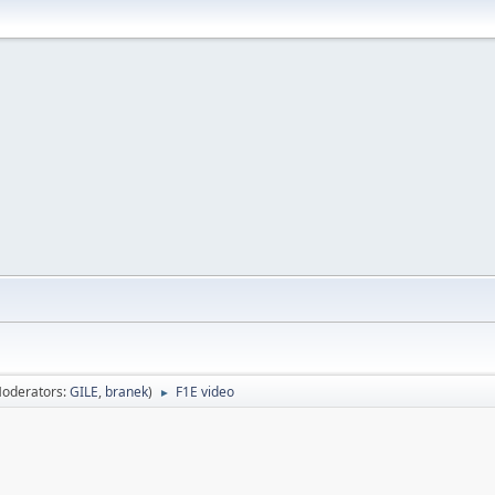
oderators:
GILE
,
branek
)
F1E video
►