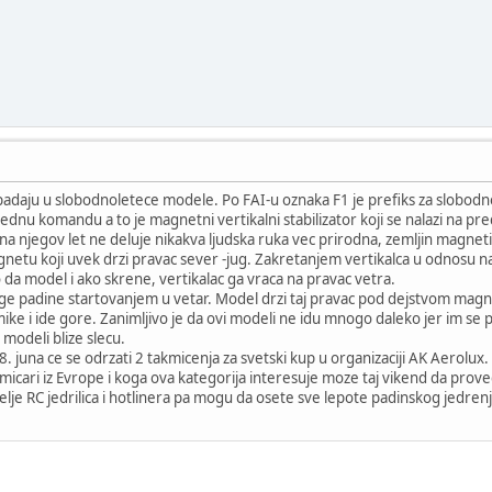
spadaju u slobodnoletece modele. Po FAI-u oznaka F1 je prefiks za slobodn
jednu komandu a to je magnetni vertikalni stabilizator koji se nalazi na p
a njegov let ne deluje nikakva ljudska ruka vec prirodna, zemljin magnet
gnetu koji uvek drzi pravac sever -jug. Zakretanjem vertikalca u odnosu 
 da model i ako skrene, vertikalac ga vraca na pravac vetra.
age padine startovanjem u vetar. Model drzi taj pravac pod dejstvom magn
rmike i ide gore. Zanimljivo je da ovi modeli ne idu mnogo daleko jer im se
i modeli blize slecu.
8. juna ce se odrzati 2 takmicenja za svetski kup u organizaciji AK Aerolux.
icari iz Evrope i koga ova kategorija interesuje moze taj vikend da proved
itelje RC jedrilica i hotlinera pa mogu da osete sve lepote padinskog jedrenj