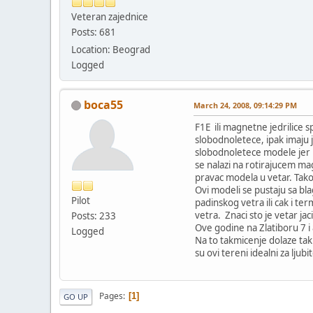
Veteran zajednice
Posts: 681
Location: Beograd
Logged
boca55
March 24, 2008, 09:14:29 PM
F1E ili magnetne jedrilice 
slobodnoletece, ipak imaju 
slobodnoletece modele jer n
se nalazi na rotirajucem ma
pravac modela u vetar. Tako
Ovi modeli se pustaju sa bl
Pilot
padinskog vetra ili cak i te
vetra. Znaci sto je vetar jac
Posts: 233
Ove godine na Zlatiboru 7 i 
Logged
Na to takmicenje dolaze takm
su ovi tereni idealni za ljub
Pages
1
GO UP