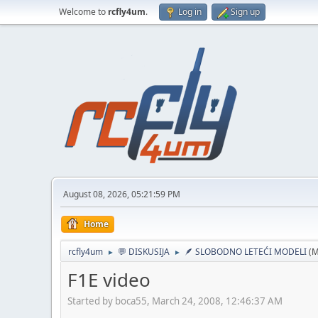
Welcome to
rcfly4um
.
Log in
Sign up
August 08, 2026, 05:21:59 PM
Home
rcfly4um
💬 DISKUSIJA
🪶 SLOBODNO LETEĆI MODELI
(M
►
►
F1E video
Started by boca55, March 24, 2008, 12:46:37 AM