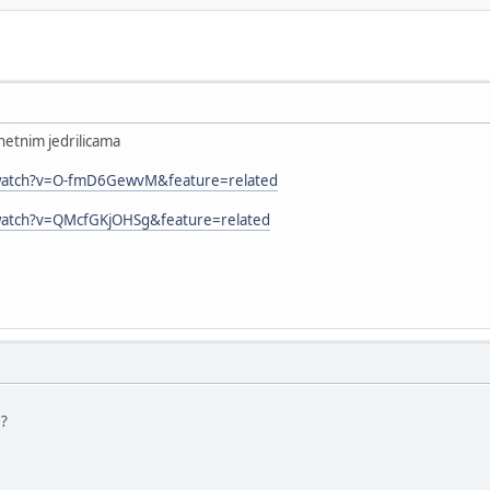
netnim jedrilicama
watch?v=O-fmD6GewvM&feature=related
watch?v=QMcfGKjOHSg&feature=related
e?