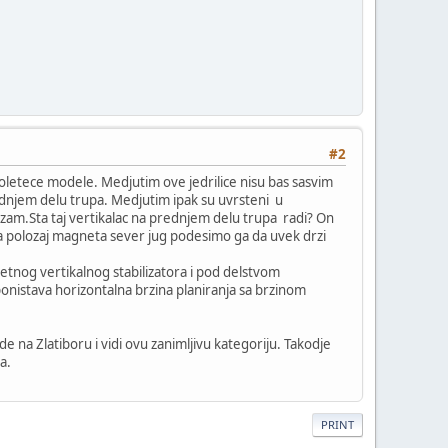
#2
oletece modele. Medjutim ove jedrilice nisu bas sasvim
rednjem delu trupa. Medjutim ipak su uvrsteni u
izam.Sta taj vertikalac na prednjem delu trupa radi? On
na polozaj magneta sever jug podesimo ga da uvek drzi
etnog vertikalnog stabilizatora i pod delstvom
 ponistava horizontalna brzina planiranja sa brzinom
e na Zlatiboru i vidi ovu zanimljivu kategoriju. Takodje
a.
PRINT