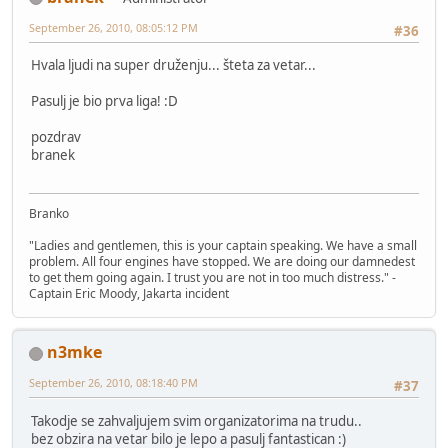
September 26, 2010, 08:05:12 PM
#36
Hvala ljudi na super druženju... šteta za vetar...
Pasulj je bio prva liga! :D
pozdrav
branek
Branko
"Ladies and gentlemen, this is your captain speaking. We have a small
problem. All four engines have stopped. We are doing our damnedest
to get them going again. I trust you are not in too much distress." -
Captain Eric Moody, Jakarta incident
n3mke
September 26, 2010, 08:18:40 PM
#37
Takodje se zahvaljujem svim organizatorima na trudu..
bez obzira na vetar bilo je lepo a pasulj fantastican :)