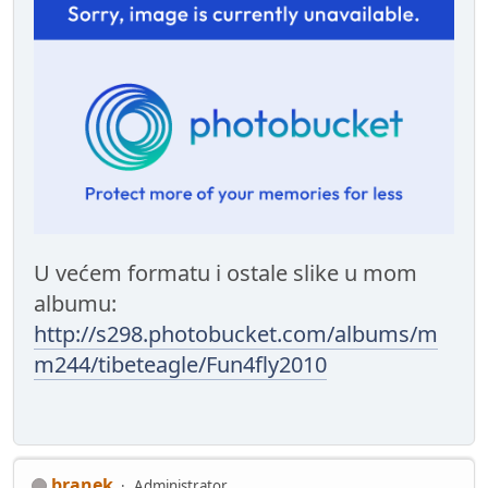
U većem formatu i ostale slike u mom
albumu:
http://s298.photobucket.com/albums/m
m244/tibeteagle/Fun4fly2010
branek
Administrator