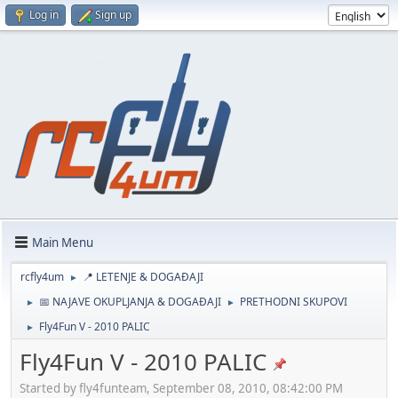
Log in
Sign up
Main Menu
rcfly4um
📍 LETENJE & DOGAĐAJI
►
📅 NAJAVE OKUPLJANJA & DOGAĐAJI
PRETHODNI SKUPOVI
►
►
Fly4Fun V - 2010 PALIC
►
Fly4Fun V - 2010 PALIC
Started by fly4funteam, September 08, 2010, 08:42:00 PM