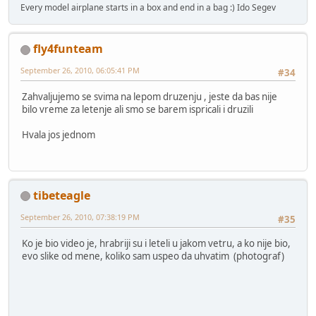
Every model airplane starts in a box and end in a bag :) Ido Segev
fly4funteam
September 26, 2010, 06:05:41 PM
#34
Zahvaljujemo se svima na lepom druzenju , jeste da bas nije
bilo vreme za letenje ali smo se barem ispricali i druzili
Hvala jos jednom
tibeteagle
September 26, 2010, 07:38:19 PM
#35
Ko je bio video je, hrabriji su i leteli u jakom vetru, a ko nije bio,
evo slike od mene, koliko sam uspeo da uhvatim (photograf)