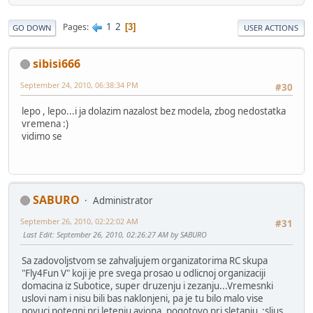
1
2
Pages
3
GO DOWN
USER ACTIONS
sibisi666
September 24, 2010, 06:38:34 PM
#30
lepo , lepo...i ja dolazim nazalost bez modela, zbog nedostatka
vremena :)
vidimo se
SABURO
Administrator
September 26, 2010, 02:22:02 AM
#31
Last Edit
: September 26, 2010, 02:26:27 AM by SABURO
Sa zadovoljstvom se zahvaljujem organizatorima RC skupa
"Fly4Fun V" koji je pre svega prosao u odlicnoj organizaciji
domacina iz Subotice, super druzenju i zezanju...Vremesnki
uslovi nam i nisu bili bas naklonjeni, pa je tu bilo malo vise
povuci potegni pri letenju aviona, pogotovo pri sletanju :sljus.