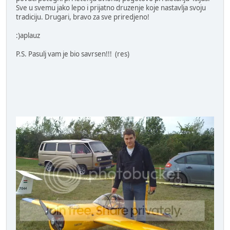
Sve u svemu jako lepo i prijatno druzenje koje nastavlja svoju
tradiciju. Drugari, bravo za sve priredjeno!
:)aplauz
P.S. Pasulj vam je bio savrsen!!! (res)