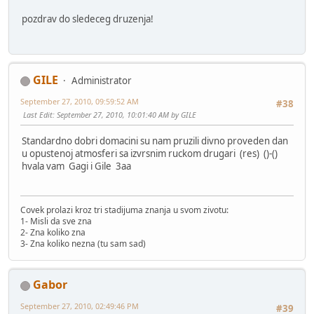
pozdrav do sledeceg druzenja!
GILE
Administrator
September 27, 2010, 09:59:52 AM
#38
Last Edit
: September 27, 2010, 10:01:40 AM by GILE
Standardno dobri domacini su nam pruzili divno proveden dan
u opustenoj atmosferi sa izvrsnim ruckom drugari (res) ()-()
hvala vam Gagi i Gile 3aa
Covek prolazi kroz tri stadijuma znanja u svom zivotu:
1- Misli da sve zna
2- Zna koliko zna
3- Zna koliko nezna (tu sam sad)
Gabor
September 27, 2010, 02:49:46 PM
#39