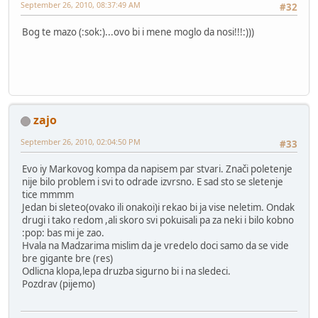
September 26, 2010, 08:37:49 AM
#32
Bog te mazo (:sok:)...ovo bi i mene moglo da nosi!!!:)))
zajo
September 26, 2010, 02:04:50 PM
#33
Evo iy Markovog kompa da napisem par stvari. Znači poletenje
nije bilo problem i svi to odrade izvrsno. E sad sto se sletenje
tice mmmm
Jedan bi sleteo(ovako ili onakoi)i rekao bi ja vise neletim. Ondak
drugi i tako redom ,ali skoro svi pokuisali pa za neki i bilo kobno
:pop: bas mi je zao.
Hvala na Madzarima mislim da je vredelo doci samo da se vide
bre gigante bre (res)
Odlicna klopa,lepa druzba sigurno bi i na sledeci.
Pozdrav (pijemo)