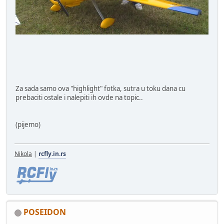
Za sada samo ova "highlight" fotka, sutra u toku dana cu
prebaciti ostale i nalepiti ih ovde na topic..
(pijemo)
Nikola
|
rcfly.in.rs
POSEIDON