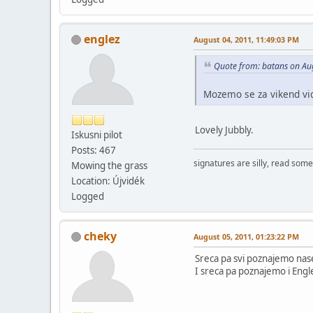
englez
August 04, 2011, 11:49:03 PM
Quote from: batans on Au
Mozemo se za vikend vide
Lovely Jubbly.
Iskusni pilot
Posts: 467
signatures are silly, read som
Mowing the grass
Location: Újvidék
Logged
cheky
August 05, 2011, 01:23:22 PM
Sreca pa svi poznajemo nase
I sreca pa poznajemo i Engl