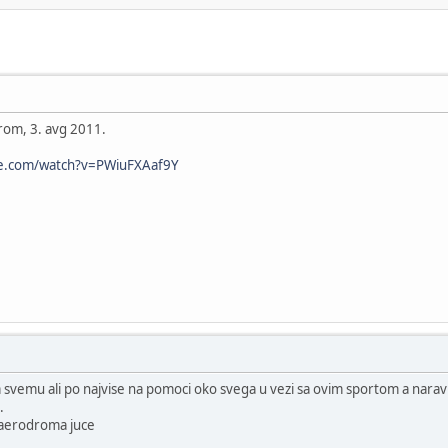
om, 3. avg 2011.
be.com/watch?v=PWiuFXAaf9Y
svemu ali po najvise na pomoci oko svega u vezi sa ovim sportom a naravno 
.
a aerodroma juce