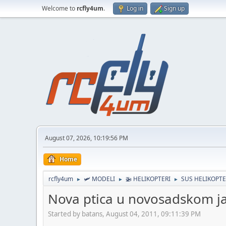
Welcome to
rcfly4um
.
Log in
Sign up
August 07, 2026, 10:19:56 PM
Home
rcfly4um
🛩️ MODELI
🚁 HELIKOPTERI
SUS HELIKOPTE
►
►
►
Nova ptica u novosadskom j
Started by batans, August 04, 2011, 09:11:39 PM