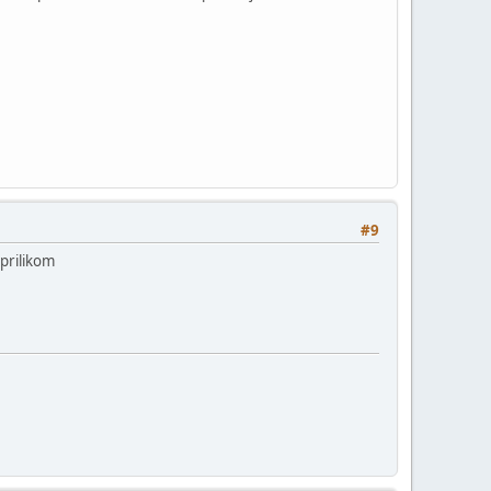
#9
 prilikom