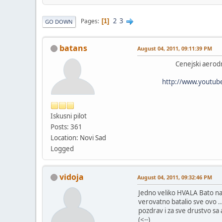
2
3
Pages
1
GO DOWN
batans
August 04, 2011, 09:11:39 PM
Cenejski aerodr
http://www.youtu
Iskusni pilot
Posts: 361
Location: Novi Sad
Logged
vidoja
August 04, 2011, 09:32:46 PM
Jedno veliko HVALA Bato na 
verovatno batalio sve ovo ..
pozdrav i za sve drustvo s
(<--)