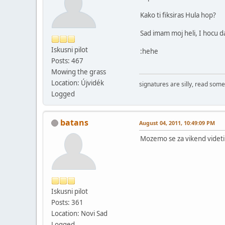
Kako ti fiksiras Hula hop?
Sad imam moj heli, I hocu d
Iskusni pilot
:hehe
Posts: 467
Mowing the grass
Location: Újvidék
signatures are silly, read som
Logged
batans
August 04, 2011, 10:49:09 PM
Mozemo se za vikend videti 
Iskusni pilot
Posts: 361
Location: Novi Sad
Logged