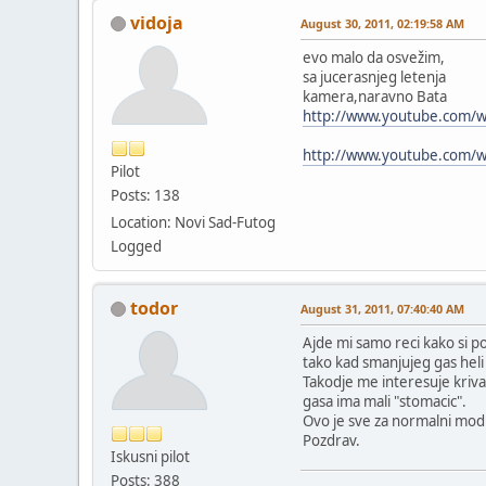
vidoja
August 30, 2011, 02:19:58 AM
evo malo da osvežim,
sa jucerasnjeg letenja
kamera,naravno Bata
http://www.youtube.com/
http://www.youtube.com
Pilot
Posts: 138
Location: Novi Sad-Futog
Logged
todor
August 31, 2011, 07:40:40 AM
Ajde mi samo reci kako si p
tako kad smanjujeg gas heli
Takodje me interesuje kriv
gasa ima mali "stomacic".
Ovo je sve za normalni mod 
Pozdrav.
Iskusni pilot
Posts: 388