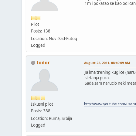
1m i pokazao se kao odlican
Pilot
Posts: 138
Location: Novi Sad-Futog
Logged
todor
August 22, 2011, 08:40:09 AM
Ja ima trening kuglice (naruc
sletanja puca.
Sada sam narucio neki metal
Iskusni pilot
http://www.youtube.com/user
Posts: 388
Location: Ruma, Srbija
Logged