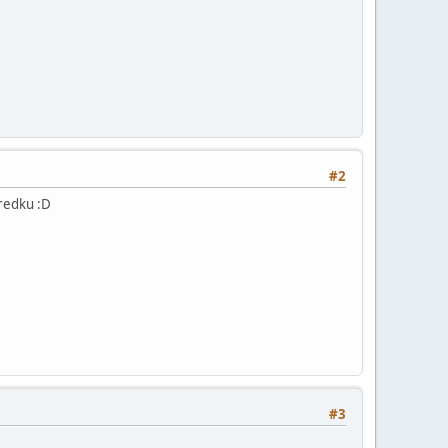
#2
predku :D
#3