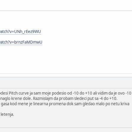
watch?v=UNh_rEez9WU
/watch?v=brnzFaMDmwU
odesi Pitch curve ja sam moje podesio od -10 do +10 ali vidim da je ovo -10
 naglo krene dole. Razmislajm da probam sledeci put sa -4 do +10.
a gasa kod mene je linearna promena dok sam gledao malo po netu kriva
letenja.