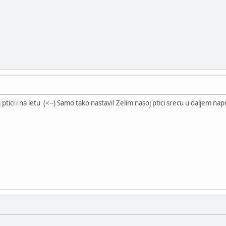
ptici i na letu (<--) Samo tako nastavi! Zelim nasoj ptici srecu u daljem na