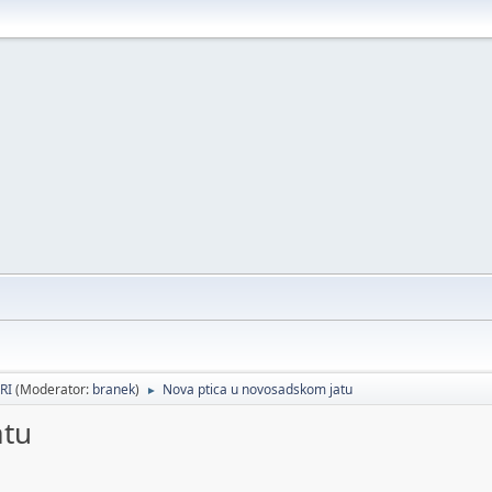
RI
(Moderator:
branek
)
Nova ptica u novosadskom jatu
►
atu