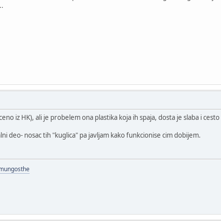
..
eno iz HK), ali je probelem ona plastika koja ih spaja, dosta je slaba i cesto
ni deo- nosac tih "kuglica" pa javljam kako funkcionise cim dobijem.
/mungosthe