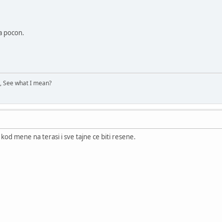
a pocon.
e, See what I mean?
kod mene na terasi i sve tajne ce biti resene.