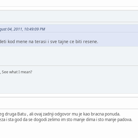
gust 04, 2011, 10:49:09 PM
ti kod mene na terasi i sve tajne ce biti resene.
e, See what I mean?
g druga Batu , ali ovaj zadnji odgovor mu je kao bracna ponuda.
eza i sta god da se dogodi zelimo im sto manje dima i sto manje padova.