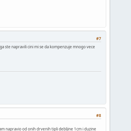
#7
cega ste napravili cini mi se da kompenzuje mnogo vece
#8
sam napravio od onih drvenih tipli debljine 1cm i duzine