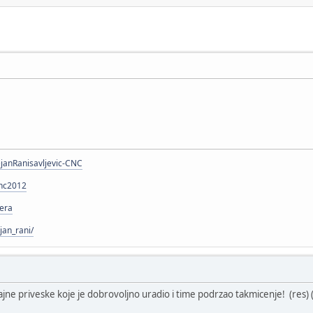
janRanisavljevic-CNC
cnc2012
fera
jan_rani/
ajne priveske koje je dobrovoljno uradio i time podrzao takmicenje! (res) 