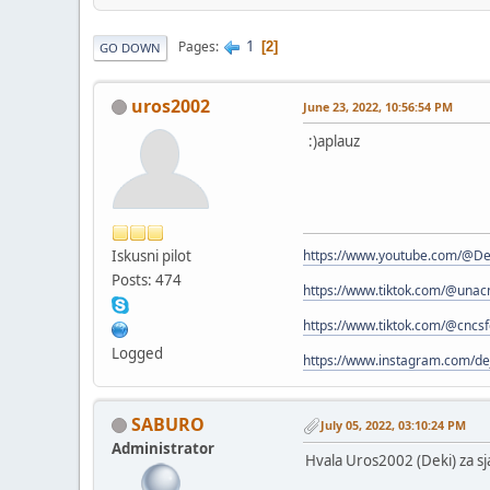
1
Pages
2
GO DOWN
uros2002
June 23, 2022, 10:56:54 PM
:)aplauz
Iskusni pilot
https://www.youtube.com/@De
Posts: 474
https://www.tiktok.com/@una
https://www.tiktok.com/@cncs
Logged
https://www.instagram.com/de
SABURO
July 05, 2022, 03:10:24 PM
Administrator
Hvala Uros2002 (Deki) za sj