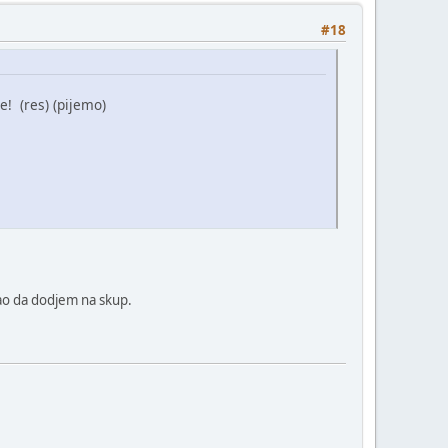
#18
e! (res) (pijemo)
o da dodjem na skup.