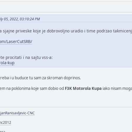
ly 05, 2022, 03:10:24 PM
 sjajne priveske koje je dobrovoljno uradio i time podrzao takmicenj
com/LaserCutSRB/
e procitati i na sajtu vss-a:
rola-kup
reba i u buduce tu sam za skroman doprinos.
ujem na poklonima koje sam dobio od
F3K Motorola Kupa
iako nisam moga
janRanisavljevic-CNC
cnc2012
fera