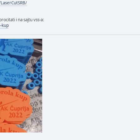
/LaserCutSRB/
ocitati i na sajtu vss-a:
a-kup