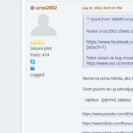
uros2002
July 07, 2022, 05:31:31 PM
Quote from: SABURO on Ju
Hvala Uros2002 (Deki) za
https://www.facebook.
[attach=1]
Iskusni pilot
Posts: 474
Tekst vezan za kup mozet
http://www.vss.rs/moto
Logged
Nema na cemu Nikola, ako t
Ovim putem se i ja zahvalj
:)aplauz (pijemo) :)aplauz
https://www.youtube.com/@De
https://www.tiktok.com/@una
https://www.tiktok.com/@cncs