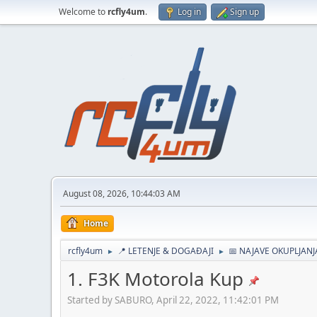
Welcome to
rcfly4um
.
Log in
Sign up
August 08, 2026, 10:44:03 AM
Home
rcfly4um
📍 LETENJE & DOGAĐAJI
📅 NAJAVE OKUPLJAN
►
►
1. F3K Motorola Kup
Started by SABURO, April 22, 2022, 11:42:01 PM