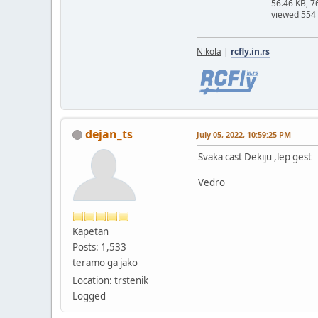
56.46 KB, 
viewed 554
Nikola
|
rcfly.in.rs
dejan_ts
July 05, 2022, 10:59:25 PM
Svaka cast Dekiju ,lep gest 
Vedro
Kapetan
Posts: 1,533
teramo ga jako
Location: trstenik
Logged