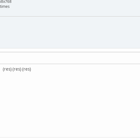
768x768
 times
(res) (res) (res)