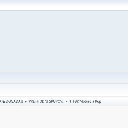
JA & DOGAĐAJI
PRETHODNI SKUPOVI
1. F3K Motorola Kup
►
►