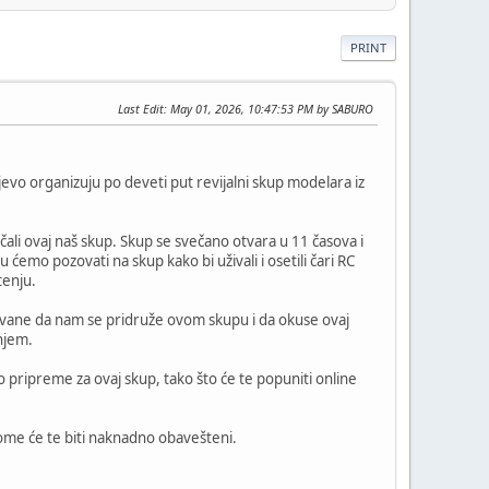
PRINT
Last Edit
: May 01, 2026, 10:47:53 PM by SABURO
vo organizuju po deveti put revijalni skup modelara iz
ali ovaj naš skup. Skup se svečano otvara u 11 časova i
 ćemo pozovati na skup kako bi uživali i osetili čari RC
tenju.
vane da nam se pridruže ovom skupu i da okuse ovaj
njem.
pripreme za ovaj skup, tako što će te popuniti online
ome će te biti naknadno obavešteni.