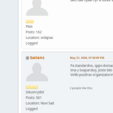
Био сам први пут и Боже 
Pilot
Posts: 162
Location: svilajnac
Logged
batans
May 31, 2026, 07:30:09 PM
Pa standardno, sjajni domaci
ima u Svajcarskoj. Jeste bi
Veliki pozdrav organizatori
2 people like this.
Iskusni pilot
Posts: 361
Location: Novi Sad
Logged