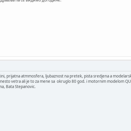
здравља па се видимо догодине.
ni, prijatna atmmosfera, ljubaznost na pretek, pista sredjena a modelarski
lo nesto vetra ali je to za mene sa okruglo 80 god. i motornim modelom QU
ma, Bata Stepanovic.