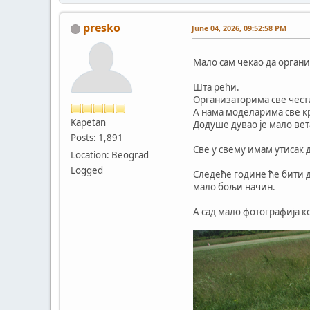
presko
June 04, 2026, 09:52:58 PM
Мало сам чекао да органи
Шта рећи.
Организаторима све чести
А нама моделарима све кр
Kapetan
Додуше дувао је мало вета
Posts: 1,891
Све у свему имам утисак д
Location: Beograd
Logged
Следеће године ће бити 
мало бољи начин.
А сад мало фотографија ко