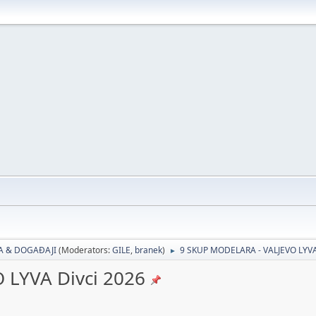
JA & DOGAĐAJI
(Moderators:
GILE
,
branek
)
9 SKUP MODELARA - VALJEVO LYVA
►
 LYVA Divci 2026