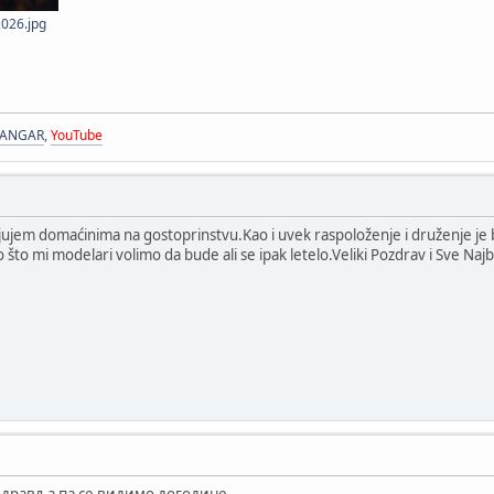
026.jpg
HANGAR
,
YouTube
jujem domaćinima na gostoprinstvu.Kao i uvek raspoloženje i druženje je b
 što mi modelari volimo da bude ali se ipak letelo.Veliki Pozdrav i Sve Najbo