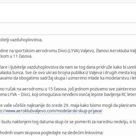
bitelji vazduhoplovstva,
ine na sportskom aerodromu Divci (LYVA) Valjevo, članovi Aerokluba Valje
etkom u 11 časova.
re i ljubitelje vazduhoplovstva da nam se tog dana pridruže kako bi uvelič
laska Sunca. Sve će ovo ukrasi brojna publika iz Valjeva i drugih mesta koju
ušavamo da obogatimo sadržaj skupa i usmerimo mlade ka modelarstvu i le
mo ručak na aerodromu u 15 časova. Još jednom pozivamo sve zaintereso
ma LYVA – Divci, koji omogućava neviđeni osećaj lepote bavljenja RC lete
 vaše učešće najksanije do srede 29. maja kako bismo mogli da planiramo 
s://www.aeroklubvaljevo.com/modelarski-skup-prijava/
e budu naklonjeni tog datuma skup će se pomeriti za narednu nedelju, o t
edhodnih osam skupova pogledajte na sledećim linkovima: