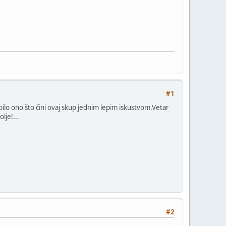
#1
ilo ono što čini ovaj skup jednim lepim iskustvom.Vetar
lje!...
#2