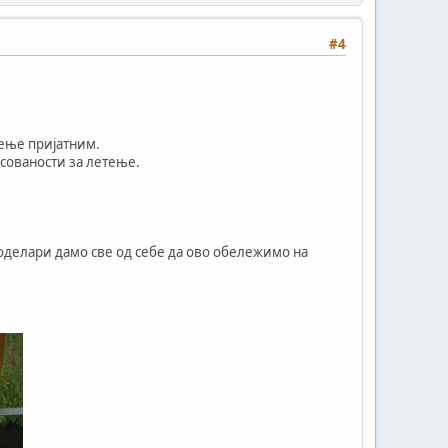
#4
жење пријатним.
есованости за летење.
оделари дамо све од себе да ово обележимо на