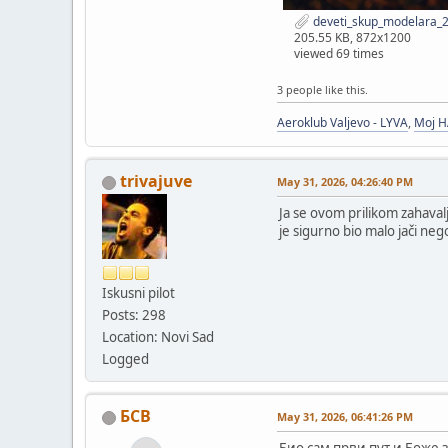
deveti_skup_modelara_2
205.55 KB, 872x1200
viewed 69 times
3 people like this.
Aeroklub Valjevo - LYVA
,
Moj 
trivajuve
May 31, 2026, 04:26:40 PM
Ja se ovom prilikom zahaval
je sigurno bio malo jači nego
Iskusni pilot
Posts: 298
Location: Novi Sad
Logged
БСВ
May 31, 2026, 06:41:26 PM