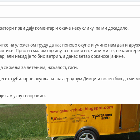
затори први дају коментар и окаче неку слику, па ми досадило.
тке на уложеном труду да нас поново окупе и учине нам дан и дру
итике. Прво на малом одзиву, а потом и на, чини ми се, незаинтер
р, али некад је то био ветрић, а данас ветар орканске јачине.
а се жеља за летењем, нажалост, гаси.
десето јубиларно окуољање на аеродрум Дивци и волео бих да ми м
је сам успут направио.