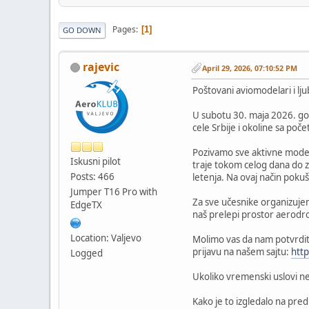
Pages
1
GO DOWN
rajevic
April 29, 2026, 07:10:52 PM
Poštovani aviomodelari i lju
U subotu 30. maja 2026. god
cele Srbije i okoline sa poč
Pozivamo sve aktivne modela
Iskusni pilot
traje tokom celog dana do za
Posts: 466
letenja. Na ovaj način pok
Jumper T16 Pro with
Za sve učesnike organizuje
EdgeTX
naš prelepi prostor aerodro
Location: Valjevo
Molimo vas da nam potvrdite
prijavu na našem sajtu:
http
Logged
Ukoliko vremenski uslovi n
Kako je to izgledalo na pr