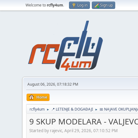
Welcome to
rcfly4um
.
Log in
Sign up
August 06, 2026, 07:18:32 PM
Home
rcfly4um
📍 LETENJE & DOGAĐAJI
📅 NAJAVE OKUPLJAN
►
►
9 SKUP MODELARA - VALJEVO
Started by rajevic, April 29, 2026, 07:10:52 PM