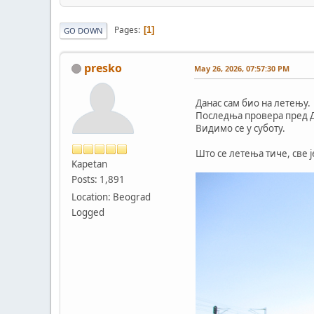
Pages
1
GO DOWN
presko
May 26, 2026, 07:57:30 PM
Данас сам био на летењу.
Последња провера пред 
Видимо се у суботу.
Што се летења тиче, све ј
Kapetan
Posts: 1,891
Location: Beograd
Logged