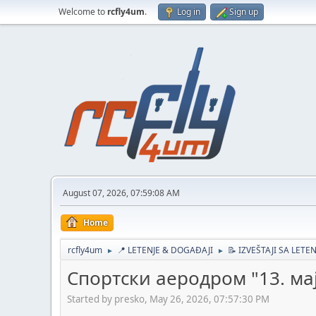
Welcome to
rcfly4um
.
Log in
Sign up
August 07, 2026, 07:59:08 AM
Home
rcfly4um
📍 LETENJE & DOGAĐAJI
📝 IZVEŠTAJI SA LETE
►
►
Спортски аеродром "13. мај"
Started by presko, May 26, 2026, 07:57:30 PM