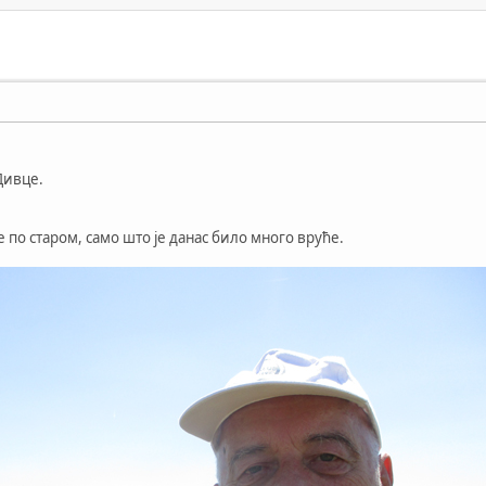
Дивце.
е по старом, само што је данас било много вруће.