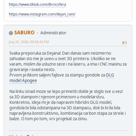
https://www.tiktok.com/@cncsfera
https://www.instagram.com/dejan_rani/
SABURO
Administrator
July 07, 2026, 09:58:28 PM
#1
Svaka preporuka za Dejana! Dan danas sam neizmerno
zahvalan sto me je uveo u svet 3D printera. Ukoliko se ne
varam, mislim da usluzno sece i na laseru, a ima i CNC masinu za
graviranje i svasta nesto.
Prvom prilikom saljem fajlove za stampu gondole za
DLG
model Apogee
Na linku iznad moze se lepo primetiti dokle je stiglo sve u vezi
sa 3D stampom i njenom primenom u modelarstvu.
Konkretno, ideja mi je da napravim hibridni DLG model,
gondola bi bila odstampana na 3D stampacu, dok bi krila bila
napravljena konstruktivno, kombinacija carbon stapa za strele i
balze. O tom po tom, vrv projekat za zimu.