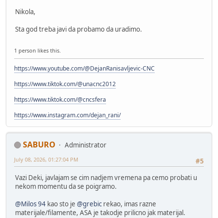
Nikola,
Sta god treba javi da probamo da uradimo.
1 person likes this.
https://www.youtube.com/@DejanRanisavljevic-CNC
https://www.tiktok.com/@unacnc2012
https://www.tiktok.com/@cncsfera
https://www.instagram.com/dejan_rani/
SABURO
Administrator
July 08, 2026, 01:27:04 PM
#5
Vazi Deki, javlajam se cim nadjem vremena pa cemo probati u
nekom momentu da se poigramo.
@Milos 94
kao sto je
@grebic
rekao, imas razne
materijale/filamente, ASA je takodje prilicno jak materijal.