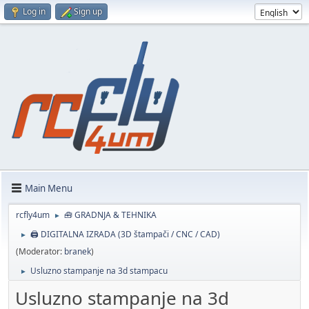
Log in
Sign up
Main Menu
rcfly4um
🧰 GRADNJA & TEHNIKA
►
🖨️ DIGITALNA IZRADA (3D štampači / CNC / CAD)
►
(Moderator:
branek
)
Usluzno stampanje na 3d stampacu
►
Usluzno stampanje na 3d