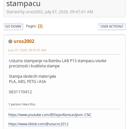
stampacu
Started by uros2002, July 07, 2026, 09:47:01 AM
Pages
1
GO DOWN
USER ACTIONS
uros2002
July 07, 2026, 09:47:01 AM
Usluzno stampanje na Bambu LAB P1S stampacu visoke
preciznosti i kvaliteta stampe
Stampa sledecih materijala
PLA, ABS, PETG i ASA
0631170412
1 person likes this.
https://www.youtube.com/@DejanRanisavljevic-CNC
https://www.tiktok.com/@unacnc2012