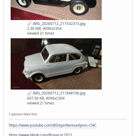
IMG_20260712_211532315.jpg
2.36 MB, 4096x2304
viewed 21 times
IMG_20260712_211948106.jpg
437.56 KB, 4096x2304
viewed 21 times
1 person likes this.
https://www.youtube.com/@DejanRanisavljevic-CNC
https://www.tiktok.com/@unacnc2012