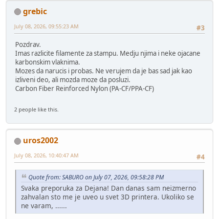
grebic
July 08, 2026, 09:55:23 AM
#3
Pozdrav.
Imas razlicite filamente za stampu. Medju njima i neke ojacane
karbonskim vlaknima.
Mozes da narucis i probas. Ne verujem da je bas sad jak kao
izliveni deo, ali mozda moze da posluzi.
Carbon Fiber Reinforced Nylon (PA-CF/PPA-CF)
2 people like this.
uros2002
July 08, 2026, 10:40:47 AM
#4
Quote from: SABURO on July 07, 2026, 09:58:28 PM
Svaka preporuka za Dejana! Dan danas sam neizmerno
zahvalan sto me je uveo u svet 3D printera. Ukoliko se
ne varam, ......