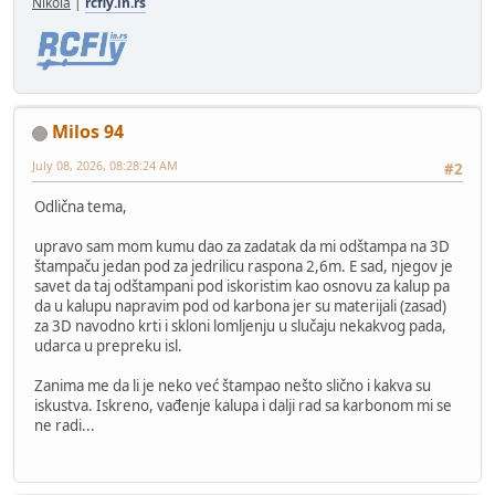
Nikola
|
rcfly.in.rs
Milos 94
July 08, 2026, 08:28:24 AM
#2
Odlična tema,
upravo sam mom kumu dao za zadatak da mi odštampa na 3D
štampaču jedan pod za jedrilicu raspona 2,6m. E sad, njegov je
savet da taj odštampani pod iskoristim kao osnovu za kalup pa
da u kalupu napravim pod od karbona jer su materijali (zasad)
za 3D navodno krti i skloni lomljenju u slučaju nekakvog pada,
udarca u prepreku isl.
Zanima me da li je neko već štampao nešto slično i kakva su
iskustva. Iskreno, vađenje kalupa i dalji rad sa karbonom mi se
ne radi...