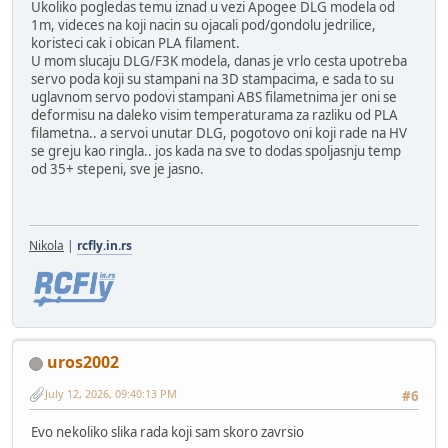
Ukoliko pogledas temu iznad u vezi Apogee DLG modela od
1m, videces na koji nacin su ojacali pod/gondolu jedrilice,
koristeci cak i obican PLA filament.
U mom slucaju DLG/F3K modela, danas je vrlo cesta upotreba
servo poda koji su stampani na 3D stampacima, e sada to su
uglavnom servo podovi stampani ABS filametnima jer oni se
deformisu na daleko visim temperaturama za razliku od PLA
filametna.. a servoi unutar DLG, pogotovo oni koji rade na HV
se greju kao ringla.. jos kada na sve to dodas spoljasnju temp
od 35+ stepeni, sve je jasno.
Nikola
|
rcfly.in.rs
uros2002
July 12, 2026, 09:40:13 PM
#6
Evo nekoliko slika rada koji sam skoro zavrsio