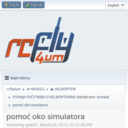
Log in
Sign up
Main Menu
rcfly4um
🛩️ MODELI
🚁 HELIKOPTERI
►
►
PITANJA POČETNIKA O HELIKOPTERIMA
(Moderator:
branek
)
►
pomoć oko simulatora
►
pomoć oko simulatora
Started by sjole81, March 20, 2013, 02:01:00 PM