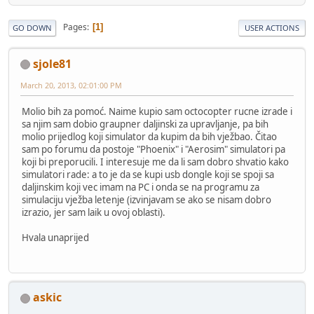
Pages
1
GO DOWN
USER ACTIONS
sjole81
March 20, 2013, 02:01:00 PM
Molio bih za pomoć. Naime kupio sam octocopter rucne izrade i
sa njim sam dobio graupner daljinski za upravljanje, pa bih
molio prijedlog koji simulator da kupim da bih vježbao. Čitao
sam po forumu da postoje "Phoenix" i "Aerosim" simulatori pa
koji bi preporucili. I interesuje me da li sam dobro shvatio kako
simulatori rade: a to je da se kupi usb dongle koji se spoji sa
daljinskim koji vec imam na PC i onda se na programu za
simulaciju vježba letenje (izvinjavam se ako se nisam dobro
izrazio, jer sam laik u ovoj oblasti).
Hvala unaprijed
askic