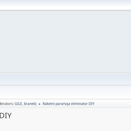
erators:
GILE
,
branek
)
Raketni paranoja eliminator DIY
►
 DIY