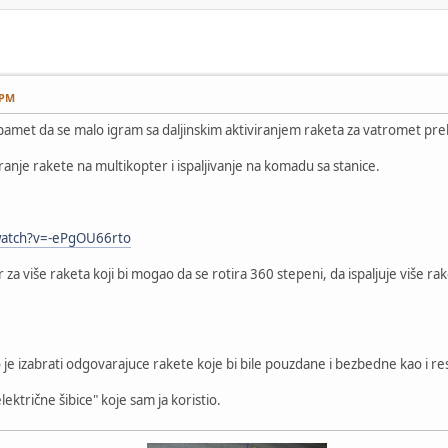
 PM
pamet da se malo igram sa daljinskim aktiviranjem raketa za vatromet preko
tiranje rakete na multikopter i ispaljivanje na komadu sa stanice.
watch?v=-ePgOU66rto
er za više raketa koji bi mogao da se rotira 360 stepeni, da ispaljuje više r
e izabrati odgovarajuce rakete koje bi bile pouzdane i bezbedne kao i resi
električne šibice" koje sam ja koristio.