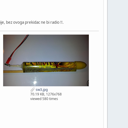
je, bez ovoga prekidac ne bi radio !!.
sw3.jpg
70.19 KB, 1276x768
viewed 580 times