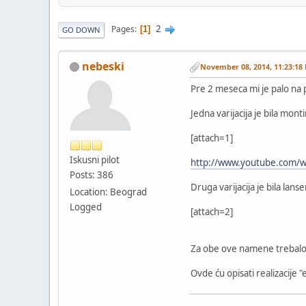
2
Pages
1
GO DOWN
nebeski
November 08, 2014, 11:23:18
Pre 2 meseca mi je palo na 
Jedna varijacija je bila mon
[attach=1]
Iskusni pilot
http://www.youtube.com/
Posts: 386
Druga varijacija je bila lans
Location: Beograd
Logged
[attach=2]
Za obe ove namene trebalo j
Ovde ću opisati realizacije "