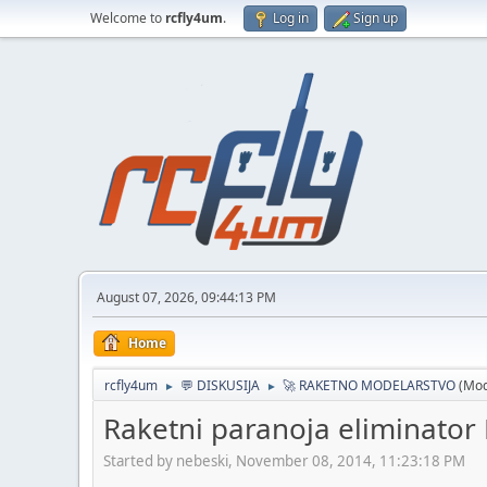
Welcome to
rcfly4um
.
Log in
Sign up
August 07, 2026, 09:44:13 PM
Home
rcfly4um
💬 DISKUSIJA
🚀 RAKETNO MODELARSTVO
(Mod
►
►
Raketni paranoja eliminator
Started by nebeski, November 08, 2014, 11:23:18 PM