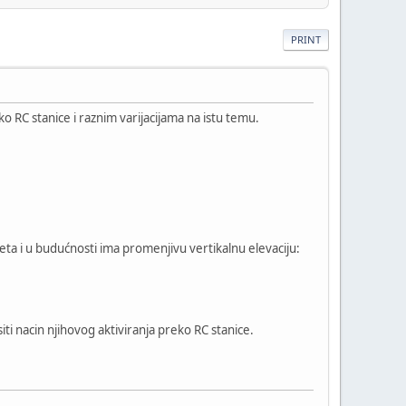
PRINT
 RC stanice i raznim varijacijama na istu temu.
aketa i u budućnosti ima promenjivu vertikalnu elevaciju:
ti nacin njihovog aktiviranja preko RC stanice.