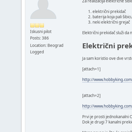
Za realizacija električne šib
električni prekidač
baterija koja pali šibic
neki električni grejač
Iskusni pilot
Električni prekidač služi da 
Posts: 386
Električni pre
Location: Beograd
Logged
Ja sam koristio ove dve vrs
[attach=1]
http://www.hobbyking.com/
[attach=2]
http://www.hobbyking.com
Prvi je prosti jednokanalni
Dok je drugi 7 kanalni prek