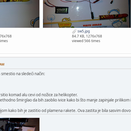
sw5.jpg
276x768
84.7 KB, 1276x768
times
viewed 566 times
 AM
smestio na sledeći način:
sitio komad alu cevi od nožice za helikopter.
hodno šmirglao da bih zaoblio ivice kako bi što manje zapinjale prilikom i
om kako bih je zastitio od plamena rakete. Ova zastita je bila sasvim dovol