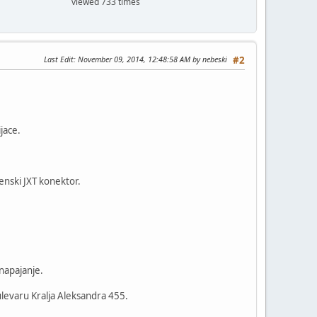
viewed 733 times
Last Edit
: November 09, 2014, 12:48:58 AM by nebeski
#2
jace.
enski JXT konektor.
 napajanje.
levaru Kralja Aleksandra 455.