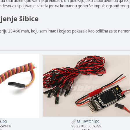
da radi dokle god vam je prekidač u on položaju, ako zaboravite da ga isklj
desni za ispaljivanje raketa jer na komandu generše impuls ograničenog t
jenje šibice
teriju 2S 460 mah, koju sam imao i koja se pokazala kao odlična za te name
.jpg
M_Fswitch.jpg
565x414
98.22 KB, 565x399