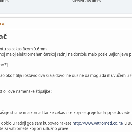
 times
viewed 745 times
 PM
jač
antu sa cekas žicom 0.6mm.
oj maloj elektromehaničarskoj radnji na dorćolu malo posle Bajlonijeve pi
ch=3]
 oko fitilja i ostavio dva kraja dovoljne dužine da mogu da ih uvučem u ž
stio i ove namenske štipaljke :
trašnje strane ima komad tanke cekas žice koja se greje kada joj se dovede
am dobio u radnji gde sam kupovao rakete
http://www.vatrometi.co.rs/
u Bu
iste za vatromete koji oni uslužno prave.