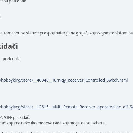
ice su potrebni:
u
na komandu sa stanice prespoji bateriju na grejač, koji svojom toplotom pali f
kidači
te prekidača:
hobbyking/store/__46040__Turnigy_Receiver_Controlled_Switch.html
/hobbyking/store/__12615__Multi_Remote_Receiver_operated_on_off_Sw
 ON/OFF prekidač.
idač koji ima nekoliko modova rada koji mogu da se izaberu.