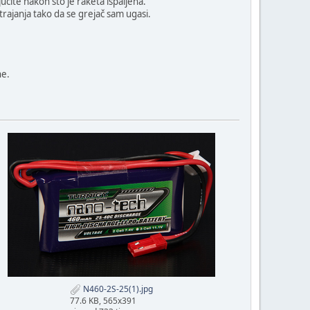
učite nakon što je raketa ispaljena.
rajanja tako da se grejač sam ugasi.
ne.
N460-2S-25(1).jpg
77.6 KB, 565x391