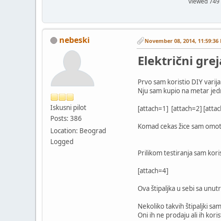
viewed 749
nebeski
November 08, 2014, 11:59:36
Električni gre
Prvo sam koristio DIY varij
Nju sam kupio na metar jedn
Iskusni pilot
[attach=1] [attach=2] [atta
Posts: 386
Komad cekas žice sam omotao
Location: Beograd
Logged
Prilikom testiranja sam kori
[attach=4]
Ova štipaljka u sebi sa unu
Nekoliko takvih štipaljki s
Oni ih ne prodaju ali ih kor