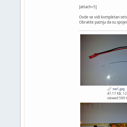
[attach=5]
Ovde se vidi kompletan setu
Obratite paznju da su spojen
sw1.jpg
47.17 KB, 1
viewed 590 