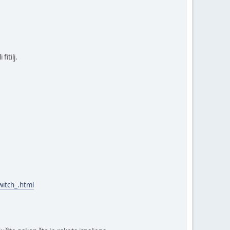
itilj.
itch_.html