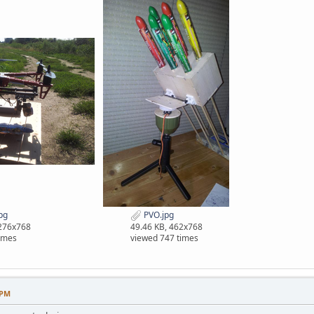
pg
PVO.jpg
1276x768
49.46 KB, 462x768
imes
viewed 747 times
 PM