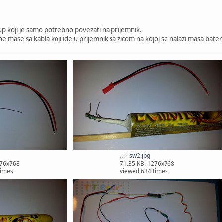
p koji je samo potrebno povezati na prijemnik.
e mase sa kabla koji ide u prijemnik sa zicom na kojoj se nalazi masa bateri
sw2.jpg
276x768
71.35 KB, 1276x768
times
viewed 634 times