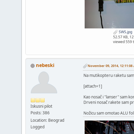
SWS.jpg
52.57 KB, 1
viewed 559 
nebeski
November 09, 2014, 12:11:08
Na mutikopteru raketu sam 
[attach=1]
Kao nosač i "lanser" sam kor
Drveni nosač rakete sam pret
Iskusni pilot
Posts: 386
Nožicu sam omotao ALU folij
Location: Beograd
Logged