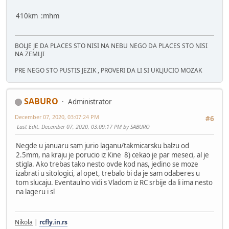
410km :mhm
BOLJE JE DA PLACES STO NISI NA NEBU NEGO DA PLACES STO NISI
NA ZEMLJI
PRE NEGO STO PUSTIS JEZIK , PROVERI DA LI SI UKLJUCIO MOZAK
SABURO
Administrator
December 07, 2020, 03:07:24 PM
#6
Last Edit
: December 07, 2020, 03:09:17 PM by SABURO
Negde u januaru sam jurio laganu/takmicarsku balzu od
2.5mm, na kraju je porucio iz Kine 8) cekao je par meseci, al je
stigla. Ako trebas tako nesto ovde kod nas, jedino se moze
izabrati u sitologici, al opet, trebalo bi da je sam odaberes u
tom slucaju. Eventaulno vidi s Vladom iz RC srbije da li ima nesto
na lageru i sl
Nikola
|
rcfly.in.rs