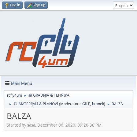
Log in
Sign up
Main Menu
rcfly4um
🧰 GRADNJA & TEHNIKA
►
🏗️ MATERIJALI & PLANOVI
(Moderators:
GILE
,
branek
)
BALZA
►
►
BALZA
Started by sasa, December 06, 2020, 09:20:30 PM