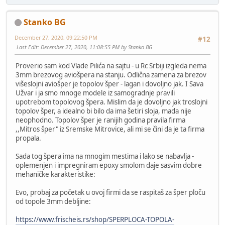
Stanko BG
December 27, 2020, 09:22:50 PM
#12
Last Edit
: December 27, 2020, 11:08:55 PM by Stanko BG
Proverio sam kod Vlade Pilića na sajtu - u Rc Srbiji izgleda nema
3mm brezovog aviošpera na stanju. Odlična zamena za brezov
višeslojni aviošper je topolov šper - lagan i dovoljno jak. I Sava
Užvar i ja smo mnoge modele iz samogradnje pravili
upotrebom topolovog špera. Mislim da je dovoljno jak troslojni
topolov šper, a idealno bi bilo da ima šetiri sloja, mada nije
neophodno. Topolov šper je ranijih godina pravila firma
,,Mitros šper" iz Sremske Mitrovice, ali mi se čini da je ta firma
propala.
Sada tog špera ima na mnogim mestima i lako se nabavlja -
oplemenjen i impregniram epoxy smolom daje sasvim dobre
mehaničke karakteristike:
Evo, probaj za početak u ovoj firmi da se raspitaš za šper ploču
od topole 3mm debljine:
https://www.frischeis.rs/shop/SPERPLOCA-TOPOLA-