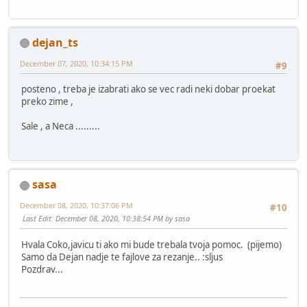
dejan_ts
December 07, 2020, 10:34:15 PM
#9
posteno , treba je izabrati ako se vec radi neki dobar proekat
preko zime ,
Sale , a Neca .........
sasa
December 08, 2020, 10:37:06 PM
#10
Last Edit
: December 08, 2020, 10:38:54 PM by sasa
Hvala Coko,javicu ti ako mi bude trebala tvoja pomoc. (pijemo)
Samo da Dejan nadje te fajlove za rezanje.. :sljus
Pozdrav...