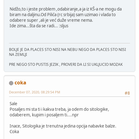
Nidžo,to i jeste problem ,odabiranje,a ja iz KŠ-a ne mogu da
biram na daljinu.Od Pilića (rc srbija) sam uzimao i vlada to
odabere super ,ali je već duže vreme nema.
Ide zima...šta da se radi... :sljus
BOLJE JE DA PLACES STO NISI NA NEBU NEGO DA PLACES STO NISI
NA ZEMLJI
PRE NEGO STO PUSTIS JEZIK , PROVERI DA LI SI UKLJUCIO MOZAK
coka
December 07, 2020, 08:29:54 PM
#8
Sale
Posaljes mi sta ti i kakva treba, ja odem do sitologike,
odaberem, kupim i posaljem ti....npr
Inace, Sitologika je trenutna jedina opcija nabavke balze.
Coka