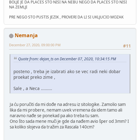
BOLJE JE DA PLACES STO NISI NA NEBU NEGO DA PLACES STO NISI
NA ZEMLJI
PRE NEGO STO PUSTIS JEZIK , PROVERI DA LI SI UKLJUCIO MOZAK
Nemanja
December 27, 2020, 09:00:00 PM
#11
Quote from: dejan_ts on December 07, 2020, 10:34:15 PM
posteno , treba je izabrati ako se vec radi neki dobar
proekat preko zime ,
Sale , a Neca .........
Ja ću poručiti da mi dođe na adresu iz sitologike. Zamolio sam
lika da mi probere, nemam uvek vremena da idem tamo ali
naravno nađe se ponekad pa ako treba tu sam.
Ono što sada mene muči je gde da nađem avio šper od 3mm? I
sa koliko slojeva da tražim za Rascala 140cm?