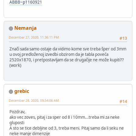
ABBB~p1160921
Nemanja
December 27, 2020, 11:36:11 PM
#13
Znači sada samo ostaje da vidimo kome sve treba šper od 3mm
u ovoj predloženoj izvedbi obzirom da je tabla poveća
2520x1870, i pretpostavljam da se drugačije ne može kupiti??
(work)
grebic
December 28, 2020, 09:54:06 AM
#14
Pozdrav,
ako vec zoves, pitaj i za sper od 8 i 10mm...treba mi za neke
gluposti
A sto se tice debljine od 3, treba meni. Pitaj samo da li seku ne
neke manje dimenzije