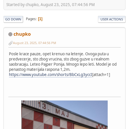
Started by chupko, August 23, 2025, 07:44:56 PM
Pages
1
GO DOWN
USER ACTIONS
chupko
August 23, 2025, 07:44:56 PM
Posle krace pauze, opet krenuo na letenje. Ovoga puta u
predvecerje, sto zbog vrucina, sto zbog guzve u realnom
saobracaju. Leteo Pajper Ponija. Mnogo lepo leti. Model je od
penastog materijala raspona 1,2m.
https://www.youtube.com/shorts/BbCxLg3yccI
[attach=1]