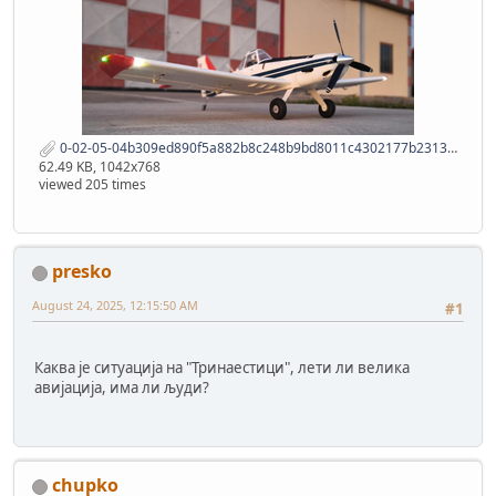
0-02-05-04b309ed890f5a882b8c248b9bd8011c4302177b2313a4cd9ee5c9e0e98e48c0_21d6c2ecec9.jpg
62.49 KB, 1042x768
viewed 205 times
presko
August 24, 2025, 12:15:50 AM
#1
Каква је ситуација на "Тринаестици", лети ли велика
авијација, има ли људи?
chupko