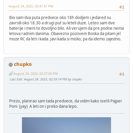
August 24, 2025, 02:47:47 PM
#2
Bio sam dva puta predvece oko 18h dodjem i jedared su
zavrsili oko 18.30 a drugi put su leteli duze. Leteo sam dve
baterije i meni to dovoljno bilo. Ali verujem da pre podne nema
letova radnim danima. Obavezno pozovem Boska da pitam jel
moze RC da leti i kada. Javi kada si mislio, pa da idemo zajedno.
chupko
August 24, 2025, 02:57:06 PM
#3
Last Edit
: August 24, 2025, 02:59:14 PM by chupko
Prezo, planirao sam tada predvece, da vidim kako svetli Pajper
Poni (yay) A leti on i preko dana lepo.