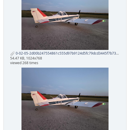
0-02-05-2d00b247554861c555d97b9124d5fc79dcd3445f7b73d2992699b1732456afe1_21d69260baf.jpg
54.47 KB, 1024x768
viewed 268 times