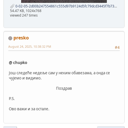
0-02-05-2d00b247554861c555d97b9124d5fc79dcd3445f7b73d2992699b1732456afe1_21d69260baf.jpg
54.47 KB, 1024x768
viewed 247 times
presko
August 24, 2025, 10:38:32 PM
#4
@ chupko
Још следеће недеље сам у неким обавезама, а онда се
чујемо и видимо.
Поздрав
P.S.
Ово важи и за остале.