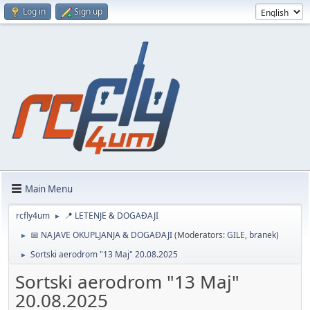
Log in
Sign up
Main Menu
rcfly4um
📍 LETENJE & DOGAĐAJI
►
📅 NAJAVE OKUPLJANJA & DOGAĐAJI
(Moderators:
GILE
,
branek
)
►
Sortski aerodrom "13 Maj" 20.08.2025
►
Sortski aerodrom "13 Maj"
20.08.2025