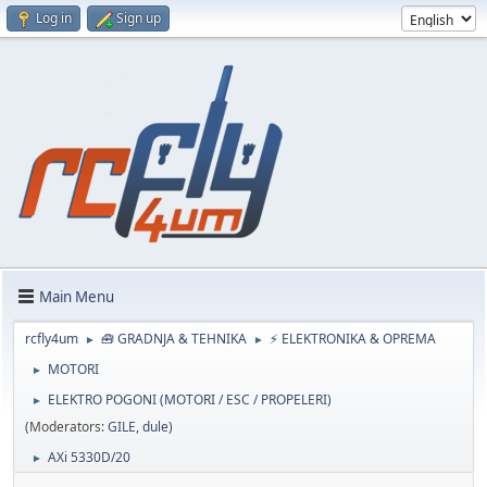
Log in
Sign up
Main Menu
rcfly4um
🧰 GRADNJA & TEHNIKA
⚡ ELEKTRONIKA & OPREMA
►
►
MOTORI
►
ELEKTRO POGONI (MOTORI / ESC / PROPELERI)
►
(Moderators:
GILE
,
dule
)
AXi 5330D/20
►