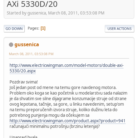
AXi 5330D/20
Started by gussenica, March 08, 2011, 03:53:08 PM
Pages
1
GO DOWN
USER ACTIONS
gussenica
March 08, 2011, 03:53:08 PM
http://www.electricwingman.com/model-motors/double-axi-
5330/20.aspx
Pozdrav svima!
Još jedan post od mene na temu gore navdenog motora.
Problem oko koga se kao početnik u modelarstvu sada nalazim
je da shvatim sve silne dijagrame konzumacije struje od strane
ovog lepotana, tačnije, sa gore, u linku navedenim, setup'om
na temu preporučenih izvora struje, koliko dužinu leta do
potrebnog punjenja mogu da očekujem sa
http://www.electricwingman.com/product.aspx?product=941
računajući minimalnu potrošnju (brzinu letenja)?
Unapred hvala,