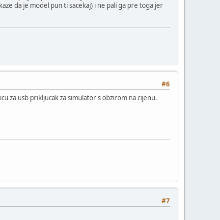
ze da je model pun ti sacekaj) i ne pali ga pre toga jer
#6
cu za usb prikljucak za simulator s obzirom na cijenu.
#7