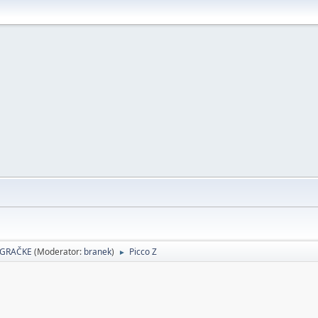
 IGRAČKE
(Moderator:
branek
)
Picco Z
►