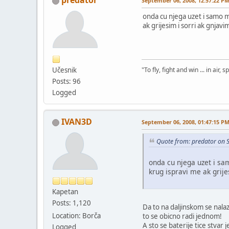
September 06, 2008, 12:57:22 P
onda cu njega uzet i samo mi
ak grijesim i sorri ak gnjav
Učesnik
"To fly, fight and win ... in air
Posts: 96
Logged
IVAN3D
September 06, 2008, 01:47:15 P
Quote from: predator on 
onda cu njega uzet i sa
krug ispravi me ak grije
Kapetan
Posts: 1,120
Da to na daljinskom se nalaz
Location: Borča
to se obicno radi jednom!
A sto se baterije tice stvar j
Logged