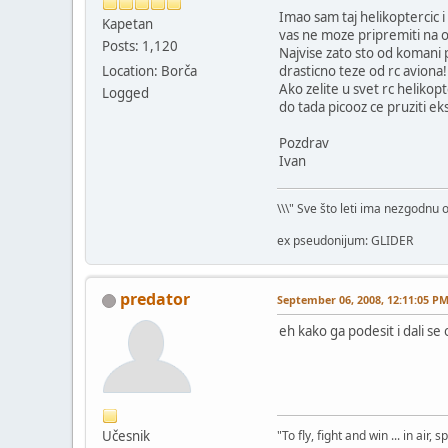
Imao sam taj helikoptercic i
Kapetan
vas ne moze pripremiti na o
Posts: 1,120
Najvise zato sto od komani p
Location: Borča
drasticno teze od rc aviona!
Ako zelite u svet rc heliko
Logged
do tada picooz ce pruziti ek
Pozdrav
Ivan
\\\" Sve što leti ima nezgodnu 
ex pseudonijum: GLIDER
predator
September 06, 2008, 12:11:05 P
eh kako ga podesit i dali se
Učesnik
"To fly, fight and win ... in air