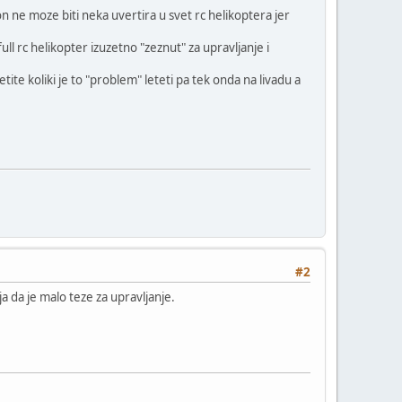
on ne moze biti neka uvertira u svet rc helikoptera jer
ull rc helikopter izuzetno "zeznut" za upravljanje i
te koliki je to "problem" leteti pa tek onda na livadu a
#2
ja da je malo teze za upravljanje.