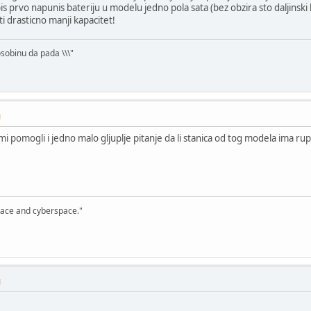
 prvo napunis bateriju u modelu jedno pola sata (bez obzira sto daljinski ka
i drasticno manji kapacitet!
osobinu da pada \\\"
M
i pomogli i jedno malo gljuplje pitanje da li stanica od tog modela ima rupi
, space and cyberspace."
M