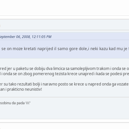
M
September 06, 2008, 12:11:05 PM
i se on moze kretati naprijed il samo gore dole,i neki kazu kad mu je f
pred jer u paketu se dobiju dva limcica sa samolepljivom trakom i onda se 
i onda se on zbog pomerenog tezista krece unapred i kada se podesi prek
jer su tako rezultati bolji i naravno posto se krece u napred onda ga voza
an i prakticno neunistiv!
osobinu da pada \\\"