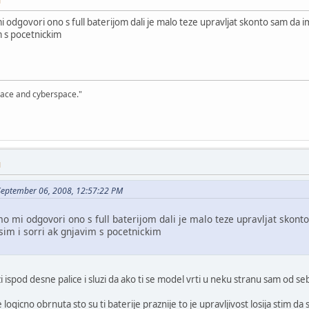
M
 odgovori ono s full baterijom dali je malo teze upravljat skonto sam da i
im s pocetnickim
, space and cyberspace."
M
September 06, 2008, 12:57:22 PM
mo mi odgovori ono s full baterijom dali je malo teze upravljat skont
sim i sorri ak gnjavim s pocetnickim
i ispod desne palice i sluzi da ako ti se model vrti u neku stranu sam od seb
e logicno obrnuta sto su ti baterije praznije to je upravljivost losija stim da