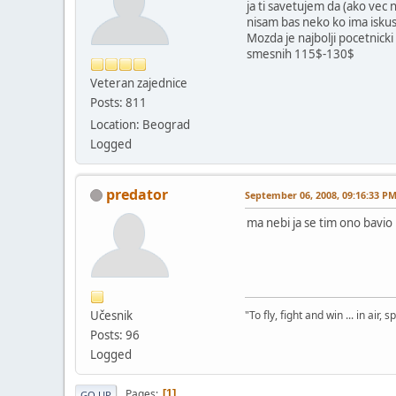
ja ti savetujem da (ako vec 
nisam bas neko ko ima iskust
Mozda je najbolji pocetnicki
smesnih 115$-130$
Veteran zajednice
Posts: 811
Location: Beograd
Logged
predator
September 06, 2008, 09:16:33 P
ma nebi ja se tim ono bavio 
Učesnik
"To fly, fight and win ... in air
Posts: 96
Logged
Pages
1
GO UP