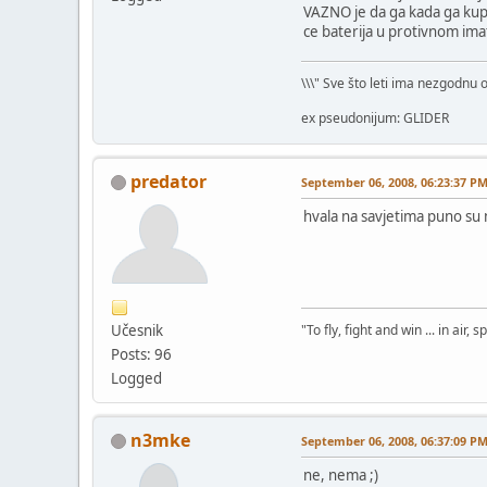
VAZNO je da ga kada ga kupis
ce baterija u protivnom imat
\\\" Sve što leti ima nezgodnu 
ex pseudonijum: GLIDER
predator
September 06, 2008, 06:23:37 P
hvala na savjetima puno su m
Učesnik
"To fly, fight and win ... in air
Posts: 96
Logged
n3mke
September 06, 2008, 06:37:09 P
ne, nema ;)