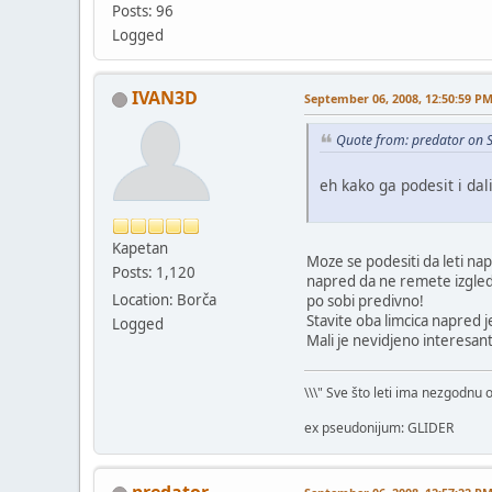
Posts: 96
Logged
IVAN3D
September 06, 2008, 12:50:59 P
Quote from: predator on 
eh kako ga podesit i dal
Kapetan
Moze se podesiti da leti na
Posts: 1,120
napred da ne remete izgled 
Location: Borča
po sobi predivno!
Stavite oba limcica napred 
Logged
Mali je nevidjeno interesant
\\\" Sve što leti ima nezgodnu 
ex pseudonijum: GLIDER
predator