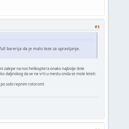
#3
ull barerija da je malo teze za upravljanje.
oni zalepe na nos helikoptera onako najbolje dole
o daljinskog da se ne vrti u mestu onda se mole leteti
te po sobi repnim rotorom!