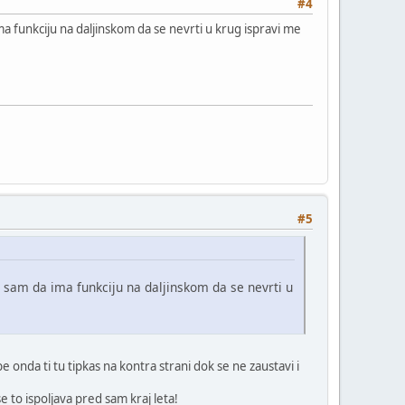
#4
ma funkciju na daljinskom da se nevrti u krug ispravi me
#5
o sam da ima funkciju na daljinskom da se nevrti u
e onda ti tu tipkas na kontra strani dok se ne zaustavi i
 se to ispoljava pred sam kraj leta!