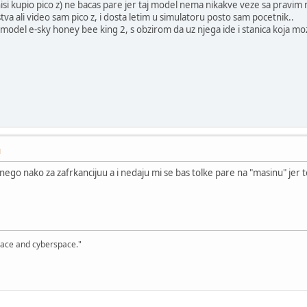
nisi kupio pico z) ne bacas pare jer taj model nema nikakve veze sa pravim
va ali video sam pico z, i dosta letim u simulatoru posto sam pocetnik..
 model e-sky honey bee king 2, s obzirom da uz njega ide i stanica koja moze
M
nego nako za zafrkancijuu a i nedaju mi se bas tolke pare na "masinu" jer to
, space and cyberspace."