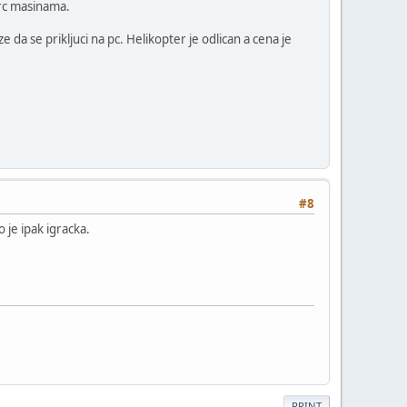
 rc masinama.
 da se prikljuci na pc. Helikopter je odlican a cena je
#8
 je ipak igracka.
PRINT