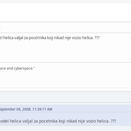
M
elica valjal za pocetnika koji nikad nije vozio helica. ???
, space and cyberspace."
M
September 06, 2008, 11:39:11 AM
el helica valjal za pocetnika koji nikad nije vozio helica. ???