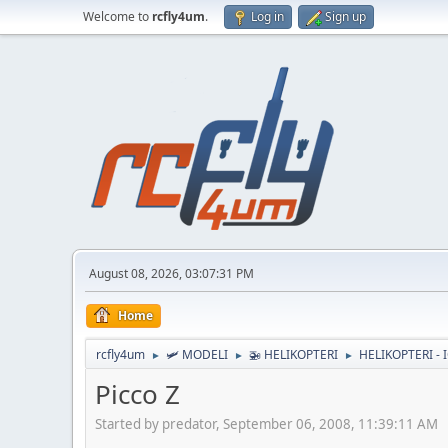
Welcome to
rcfly4um
.
Log in
Sign up
August 08, 2026, 03:07:31 PM
Home
rcfly4um
🛩️ MODELI
🚁 HELIKOPTERI
HELIKOPTERI -
►
►
►
Picco Z
Started by predator, September 06, 2008, 11:39:11 AM