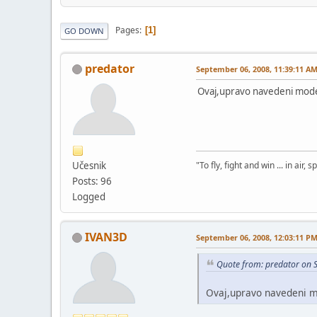
Pages
1
GO DOWN
predator
September 06, 2008, 11:39:11 A
Ovaj,upravo navedeni model h
Učesnik
"To fly, fight and win ... in air
Posts: 96
Logged
IVAN3D
September 06, 2008, 12:03:11 P
Quote from: predator on 
Ovaj,upravo navedeni mod