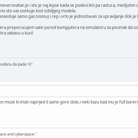
 neverovatan je i sto je naj lepse kada se podesi leti pa rastura, medjutim 
no sto vas ocekuje kod ozbiljijeg modela.
oseduje samo gas (visinu) i rep i vrlo je jednostavan za upravljanje dok je f
ptera preporucujem sate pored kompjutera na simulatoru za pocetak da oseti
stra zabavu u kuci!
osobinu da pada \\\"
M
 on moze kretati naprijed il samo gore dole,i neki kazu kad mu je full bareri
, space and cyberspace."