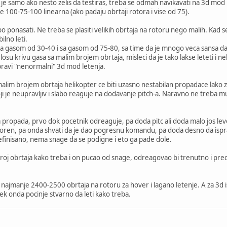
e samo ako nesto zelis da testiras, treba se odmah navikavati na 3d mod let
e 100-75-100 linearna (ako padaju obrtaji rotora i vise od 75).
o ponasati. Ne treba se plasiti velikih obrtaja na rotoru nego malih. Kad s
lno leti.
i sa gasom od 30-40 i sa gasom od 75-80, sa time da je mnogo veca sansa 
 losu krivu gasa sa malim brojem obrtaja, misleci da je tako lakse leteti i 
pravi "nenormalni" 3d mod letenja.
 malim brojem obrtaja helikopter ce biti uzasno nestabilan propadace lako 
ji je neupravljiv i slabo reaguje na dodavanje pitch-a. Naravno ne treba m
a propada, prvo dok pocetnik odreaguje, pa doda pitc ali doda malo jos lev
sporen, pa onda shvati da je dao pogresnu komandu, pa doda desno da isprav
efinisano, nema snage da se podigne i eto ga pade dole.
 broj obrtaja kako treba i on pucao od snage, odreagovao bi trenutno i pre
najmanje 2400-2500 obrtaja na rotoru za hover i lagano letenje. A za 3d
k onda pocinje stvarno da leti kako treba.