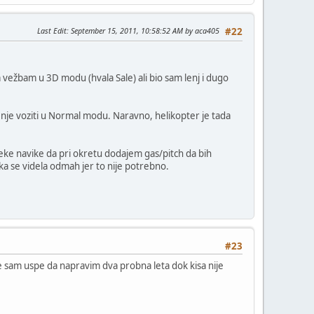
Last Edit
: September 15, 2011, 10:58:52 AM by aca405
#22
ežbam u 3D modu (hvala Sale) ali bio sam lenj i dugo
enje voziti u Normal modu. Naravno, helikopter je tada
eke navike da pri okretu dodajem gas/pitch da bih
ka se videla odmah jer to nije potrebno.
#23
ise sam uspe da napravim dva probna leta dok kisa nije