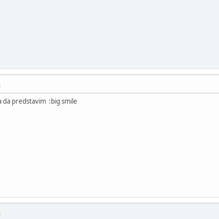
M
 da predstavim :big smile
M