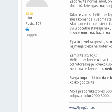
Zaboravite normal mod, on j
dole -10. kriva gasa najmanj
Tako ce vam se helikoter lep
Pilot
slusa komande, i veoma stabi
Posts: 167
Ako padne isto ce ostetiti 
Svi u pocetku stavljaju neku
kasnije mora navikavati na 
Logged
E pa to je velika greska, sa
najmanje treba helikoter ko
Zamislite sitvaciju:
Helikopter krene u levo i d
od rotora koji je i ovako u
nesto da se krece polu ned
Svega toga ne bi bilo da je
koliko god zelite.
Moja preporuka z t-rex 500 
odgovara oko 2900-3000, te
www.FlyingCam.rs