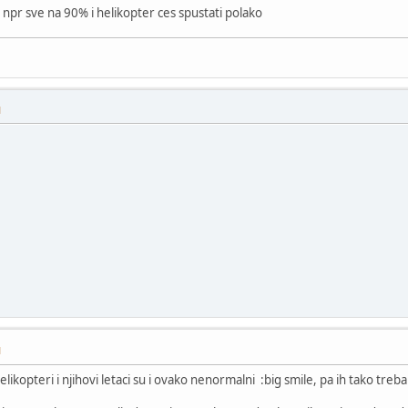
a npr sve na 90% i helikopter ces spustati polako
M
M
ikopteri i njihovi letaci su i ovako nenormalni :big smile, pa ih tako treba i