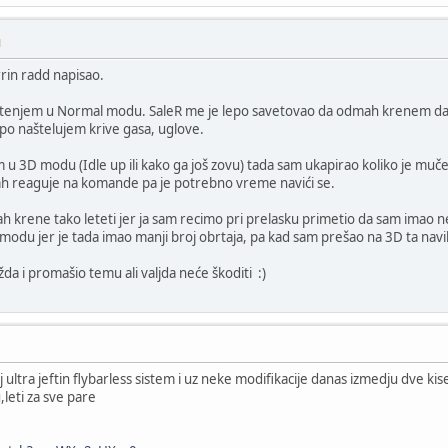
M
rrin radd napisao.
letenjem u Normal modu. SaleR me je lepo savetovao da odmah krenem da v
epo naštelujem krive gasa, uglove.
 u 3D modu (Idle up ili kako ga još zovu) tada sam ukapirao koliko je muč
ah reaguje na komande pa je potrebno vreme navići se.
 krene tako leteti jer ja sam recimo pri prelasku primetio da sam imao n
modu jer je tada imao manji broj obrtaja, pa kad sam prešao na 3D ta navi
a i promašio temu ali valjda neće škoditi :)
aj ultra jeftin flybarless sistem i uz neke modifikacije danas izmedju dve k
leti za sve pare