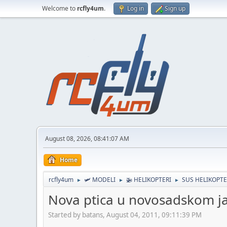
Welcome to
rcfly4um
.
Log in
Sign up
August 08, 2026, 08:41:07 AM
Home
rcfly4um
🛩️ MODELI
🚁 HELIKOPTERI
SUS HELIKOPTE
►
►
►
Nova ptica u novosadskom j
Started by batans, August 04, 2011, 09:11:39 PM