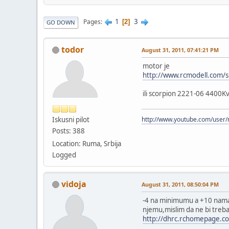
1
3
Pages
2
GO DOWN
todor
August 31, 2011, 07:41:21 PM
motor je
http://www.rcmodell.com/
ili scorpion 2221-06 4400Kv
Iskusni pilot
http://www.youtube.com/user
Posts: 388
Location: Ruma, Srbija
Logged
vidoja
August 31, 2011, 08:50:04 PM
-4 na minimumu a +10 namaksi
njemu,mislim da ne bi trebao
http://dhrc.rchomepage.co