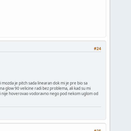
#24
 mozda je pitch sada linearan dok mi je pre bio sa
 na glow 90 velicine radi bez problema, ali kad su mi
3000) i nije hoverovao vodoravno nego pod nekom uglom od
#25