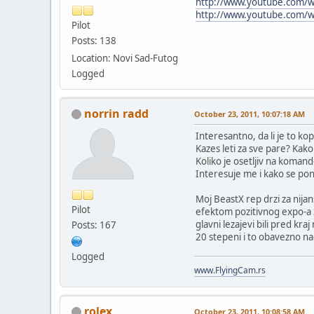
http://www.youtube.com/
http://www.youtube.com/
Pilot
Posts: 138
Location: Novi Sad-Futog
Logged
norrin radd
October 23, 2011, 10:07:18 AM
Interesantno, da li je to kop
Kazes leti za sve pare? Kako
Koliko je osetljiv na komande
Interesuje me i kako se pona
Moj BeastX rep drzi za nijan
Pilot
efektom pozitivnog expo-a zb
glavni lezajevi bili pred k
Posts: 167
20 stepeni i to obavezno na
Logged
www.FlyingCam.rs
rolex
October 23, 2011, 10:08:58 AM