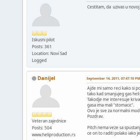
Cestitam, da uzivas u novoj 
Iskusni pilot
Posts: 361
Location: Novi Sad
Logged
Danijel
September 14, 2011, 07:47:10 P
Ajde mi samo reci kako si p
tako kad smanjujeg gas heli
Takodje me interesuje kriv
gasa ima mali "stomacic".
Ovo je sve za normalni mod 
Pozdrav.
Veteran zajednice
Pitch nema veze sa spustanje
Posts: 504
ce on to raditi polako iako 
www.heliproduction.rs