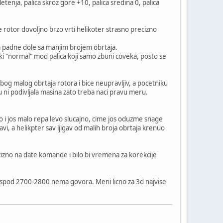
enja, palica skroz gore +10, palica sredina 0, palica
e rotor dovoljno brzo vrti helikoter strasno precizno
da padne dole sa manjim brojem obrtaja.
neki "normal" mod palica koji samo zbuni coveka, posto se
zbog malog obrtaja rotora i bice neupravljiv, a pocetniku
u ni podivljala masina zato treba naci pravu meru.
o i jos malo repa levo slucajno, cime jos oduzme snage
i, a helikpter sav ljigav od malih broja obrtaja krenuo
cizno na date komande i bilo bi vremena za korekcije
 ispod 2700-2800 nema govora. Meni licno za 3d najvise