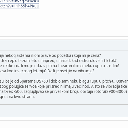
watch?v=uWXq2sHXxc0
watch?v=11h55h4PKuU
ija nekog sistema ili oni prave od pocetka i koja mi je cena?
 drzi rep u brzom letu u napred, u nazad, kad radis rolove ili tik tok?
 ciklike i da li mu je odaziv pitcha linearan ili ima neku rupu u sredini?
sa kod inverznog letenja? Da li je osetljiv na vibracije?
su losije od Spartana DS760 i dobio sam neku blagu rupu u pitch-u. Ustvari
og polugica servoa koje pri sredini imaju veci hod. A sto se vibracija tice
raj na t-rex -500, zaglupljivao se pri velikom broju obrtaja rotora(2900-
gnut na levu stranu.