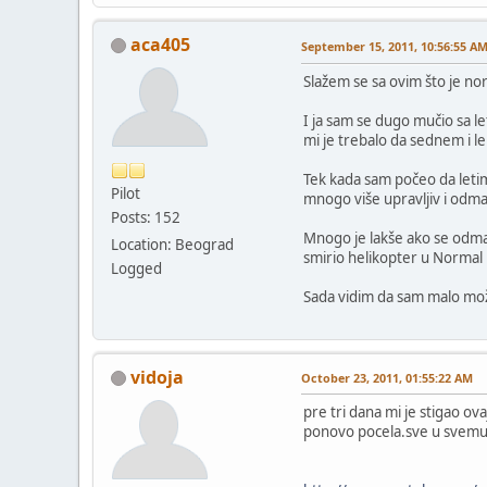
aca405
September 15, 2011, 10:56:55 A
Slažem se sa ovim što je no
I ja sam se dugo mučio sa 
mi je trebalo da sednem i l
Tek kada sam počeo da letim
Pilot
mnogo više upravljiv i odm
Posts: 152
Mnogo je lakše ako se odmah
Location: Beograd
smirio helikopter u Normal 
Logged
Sada vidim da sam malo možd
vidoja
October 23, 2011, 01:55:22 AM
pre tri dana mi je stigao ov
ponovo pocela.sve u svemu,