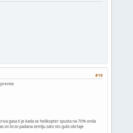
#19
 previse
i kriva gasa ti je kada se helikopter spusta na 70% onda
stas on brzo padana zemlju zato sto gubi obrtaje