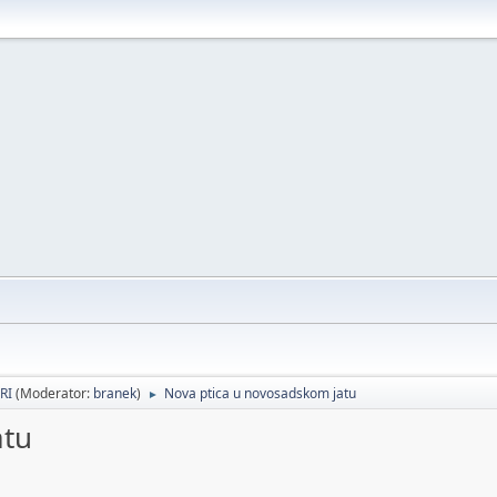
RI
(Moderator:
branek
)
Nova ptica u novosadskom jatu
►
atu