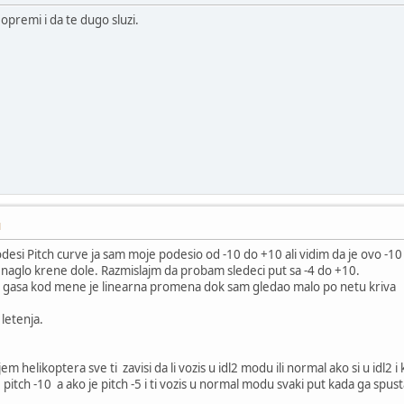
opremi i da te dugo sluzi.
M
odesi Pitch curve ja sam moje podesio od -10 do +10 ali vidim da je ovo -10
 naglo krene dole. Razmislajm da probam sledeci put sa -4 do +10.
a gasa kod mene je linearna promena dok sam gledao malo po netu kriva
letenja.
m helikoptera sve ti zavisi da li vozis u idl2 modu ili normal ako si u idl2 
je pitch -10 a ako je pitch -5 i ti vozis u normal modu svaki put kada ga spu