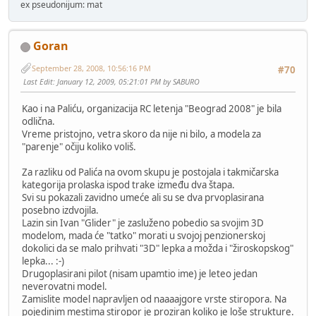
ex pseudonijum: mat
Goran
September 28, 2008, 10:56:16 PM
#70
Last Edit
: January 12, 2009, 05:21:01 PM by SABURO
Kao i na Paliću, organizacija RC letenja "Beograd 2008" je bila
odlična.
Vreme pristojno, vetra skoro da nije ni bilo, a modela za
"parenje" očiju koliko voliš.
Za razliku od Palića na ovom skupu je postojala i takmičarska
kategorija prolaska ispod trake između dva štapa.
Svi su pokazali zavidno umeće ali su se dva prvoplasirana
posebno izdvojila.
Lazin sin Ivan "Glider" je zasluženo pobedio sa svojim 3D
modelom, mada će "tatko" morati u svojoj penzionerskoj
dokolici da se malo prihvati "3D" lepka a možda i "žiroskopskog"
lepka... :-)
Drugoplasirani pilot (nisam upamtio ime) je leteo jedan
neverovatni model.
Zamislite model napravljen od naaaajgore vrste stiropora. Na
pojedinim mestima stiropor je proziran koliko je loše strukture.