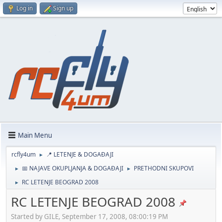
Log in
Sign up
Main Menu
rcfly4um
📍 LETENJE & DOGAĐAJI
►
📅 NAJAVE OKUPLJANJA & DOGAĐAJI
PRETHODNI SKUPOVI
►
►
RC LETENJE BEOGRAD 2008
►
RC LETENJE BEOGRAD 2008
Started by GILE, September 17, 2008, 08:00:19 PM