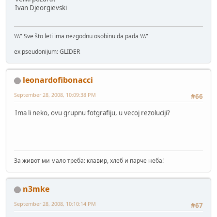
Ivan Djeorgievski
\\\" Sve što leti ima nezgodnu osobinu da pada \\\"
ex pseudonijum: GLIDER
leonardofibonacci
September 28, 2008, 10:09:38 PM
#66
Ima li neko, ovu grupnu fotgrafiju, u vecoj rezoluciji?
За живот ми мало треба: клавир, хлеб и парче неба!
n3mke
September 28, 2008, 10:10:14 PM
#67