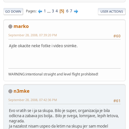
1
...
3
4
6
7
Pages
5
GO DOWN
USER ACTIONS
marko
September 28, 2008, 07:39:20 PM
#60
Ajde okacite neke fotke i video snimke.
WARNING:intentional straight and level flight prohibited!
n3mke
September 28, 2008, 07:42:36 PM
#61
Evo vratih se i ja sa skupa. Bilo je super, organizacija je bila
odlicna a zabava jos bolja.. Bilo je svega, lomnjave, lepih letova,
nagrada.
Ja nazalost nisam uspeo da letim na skupu jer sam model