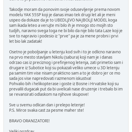
Takodje moram da ponovim svoje odusevljenje prema novom
modelu YAK 55SP koji je danas imao tek drugi let ali je meni
uspeo da dokaze da je to UBEDLjIVO NAJBOLjI MODEL koga
sam ikada leteo a verujte mi bilo ih je mnogo sto mojih sto
tudjih, naravno svega toga ne bi bilo da nije bilo tata Laze koji je
sve to napravio i podesio iz "prve" pa je za mene probni i prvi
let bio lak zadatak!
Osetno je poboljsanje u letenju kod svih i to je odlicno naravno
na prvo mesto stavljam Nikolu (sabura) koji nam je i danas
odrzao cas iz preciznog i prefinjenog letenja, zati primetio sam i
drugare iz Subotice koji su pokazali veliko umece u 3D letenju
pa samim tim vise nisam prakticno sam a to je dobro jer ce mo
sada jos vise napredovati razmenom iskustva!
Pohvalio bih i helikopterase i goste iz Bosne i Hrvatske koji su
prevalili dugacak put da bi uvelicali nase druzenje i trebalo bi im
se revansirati odlaskom na njihove skupove!
Sve u svemu odlican dan i prelepo letenje!
P.S. Mirce svaka cast za pesme maher ste!
BRAVO ORANIZATORI!
Veliki pozdrav