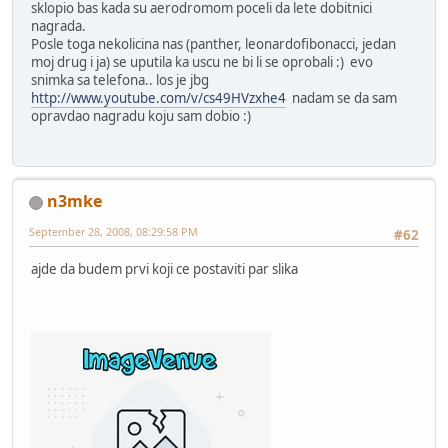
sklopio bas kada su aerodromom poceli da lete dobitnici
nagrada.
Posle toga nekolicina nas (panther, leonardofibonacci, jedan
moj drug i ja) se uputila ka uscu ne bi li se oprobali :) evo
snimka sa telefona.. los je jbg
http://www.youtube.com/v/cs49HVzxhe4
nadam se da sam
opravdao nagradu koju sam dobio :)
n3mke
September 28, 2008, 08:29:58 PM
#62
ajde da budem prvi koji ce postaviti par slika