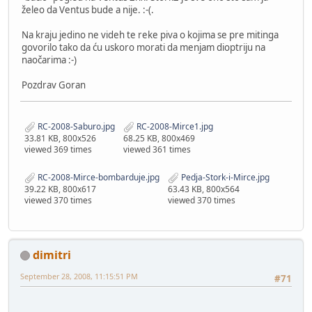
želeo da Ventus bude a nije. :-(.
Na kraju jedino ne videh te reke piva o kojima se pre mitinga
govorilo tako da ću uskoro morati da menjam dioptriju na
naočarima :-)
Pozdrav Goran
RC-2008-Saburo.jpg
RC-2008-Mirce1.jpg
33.81 KB, 800x526
68.25 KB, 800x469
viewed 369 times
viewed 361 times
RC-2008-Mirce-bombarduje.jpg
Pedja-Stork-i-Mirce.jpg
39.22 KB, 800x617
63.43 KB, 800x564
viewed 370 times
viewed 370 times
dimitri
September 28, 2008, 11:15:51 PM
#71