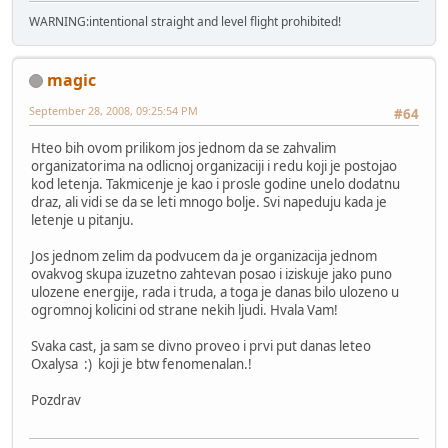
WARNING:intentional straight and level flight prohibited!
magic
September 28, 2008, 09:25:54 PM
#64
Hteo bih ovom prilikom jos jednom da se zahvalim
organizatorima na odlicnoj organizaciji i redu koji je postojao
kod letenja. Takmicenje je kao i prosle godine unelo dodatnu
draz, ali vidi se da se leti mnogo bolje. Svi napeduju kada je
letenje u pitanju.
Jos jednom zelim da podvucem da je organizacija jednom
ovakvog skupa izuzetno zahtevan posao i iziskuje jako puno
ulozene energije, rada i truda, a toga je danas bilo ulozeno u
ogromnoj kolicini od strane nekih ljudi. Hvala Vam!
Svaka cast, ja sam se divno proveo i prvi put danas leteo
Oxalysa :) koji je btw fenomenalan.!
Pozdrav