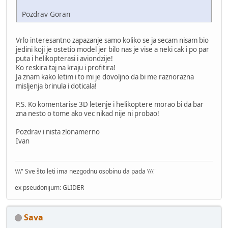
Pozdrav Goran
Vrlo interesantno zapazanje samo koliko se ja secam nisam bio
jedini koji je ostetio model jer bilo nas je vise a neki cak i po par
puta i helikopterasi i aviondzije!
Ko reskira taj na kraju i profitira!
Ja znam kako letim i to mi je dovoljno da bi me raznorazna
misljenja brinula i doticala!
P.S. Ko komentarise 3D letenje i helikoptere morao bi da bar
zna nesto o tome ako vec nikad nije ni probao!
Pozdrav i nista zlonamerno
Ivan
\\\" Sve što leti ima nezgodnu osobinu da pada \\\"
ex pseudonijum: GLIDER
Sava