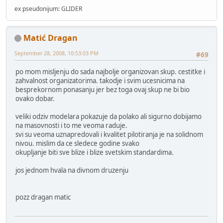
ex pseudonijum: GLIDER
Matić Dragan
September 28, 2008, 10:53:03 PM
#69
po mom misljenju do sada najbolje organizovan skup. cestitke i
zahvalnost organizatorima. takodje i svim ucesnicima na
besprekornom ponasanju jer bez toga ovaj skup ne bi bio
ovako dobar.
veliki odziv modelara pokazuje da polako ali sigurno dobijamo
na masovnosti i to me veoma raduje.
svi su veoma uznapredovali i kvalitet pilotiranja je na solidnom
nivou. mislim da ce sledece godine svako
okupljanje biti sve blize i blize svetskim standardima.
jos jednom hvala na divnom druzenju
pozz dragan matic