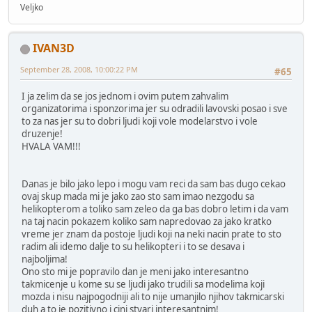
Veljko
IVAN3D
September 28, 2008, 10:00:22 PM
#65
I ja zelim da se jos jednom i ovim putem zahvalim
organizatorima i sponzorima jer su odradili lavovski posao i sve
to za nas jer su to dobri ljudi koji vole modelarstvo i vole
druzenje!
HVALA VAM!!!
Danas je bilo jako lepo i mogu vam reci da sam bas dugo cekao
ovaj skup mada mi je jako zao sto sam imao nezgodu sa
helikopterom a toliko sam zeleo da ga bas dobro letim i da vam
na taj nacin pokazem koliko sam napredovao za jako kratko
vreme jer znam da postoje ljudi koji na neki nacin prate to sto
radim ali idemo dalje to su helikopteri i to se desava i
najboljima!
Ono sto mi je popravilo dan je meni jako interesantno
takmicenje u kome su se ljudi jako trudili sa modelima koji
mozda i nisu najpogodniji ali to nije umanjilo njihov takmicarski
duh a to je pozitivno i cini stvari interesantnim!