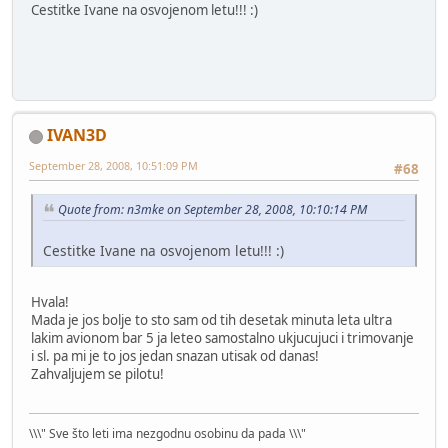
Cestitke Ivane na osvojenom letu!!! :)
IVAN3D
September 28, 2008, 10:51:09 PM
#68
Quote from: n3mke on September 28, 2008, 10:10:14 PM
Cestitke Ivane na osvojenom letu!!! :)
Hvala!
Mada je jos bolje to sto sam od tih desetak minuta leta ultra
lakim avionom bar 5 ja leteo samostalno ukjucujuci i trimovanje
i sl. pa mi je to jos jedan snazan utisak od danas!
Zahvaljujem se pilotu!
\\\" Sve što leti ima nezgodnu osobinu da pada \\\"