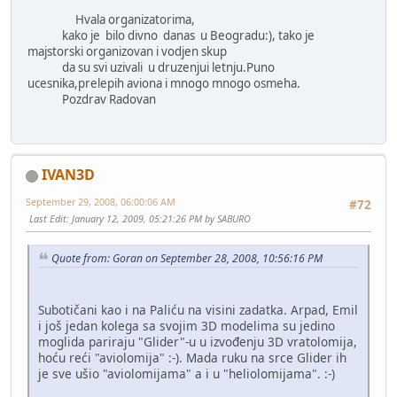
Hvala organizatorima,
kako je bilo divno danas u Beogradu:), tako je
majstorski organizovan i vodjen skup
da su svi uzivali u druzenjui letnju.Puno
ucesnika,prelepih aviona i mnogo mnogo osmeha.
Pozdrav Radovan
IVAN3D
September 29, 2008, 06:00:06 AM
#72
Last Edit
: January 12, 2009, 05:21:26 PM by SABURO
Quote from: Goran on September 28, 2008, 10:56:16 PM
Subotičani kao i na Paliću na visini zadatka. Arpad, Emil
i još jedan kolega sa svojim 3D modelima su jedino
moglida pariraju "Glider"-u u izvođenju 3D vratolomija,
hoću reći "aviolomija" :-). Mada ruku na srce Glider ih
je sve ušio "aviolomijama" a i u "heliolomijama". :-)