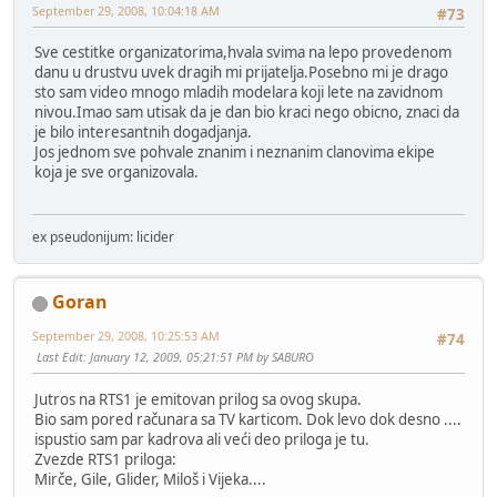
September 29, 2008, 10:04:18 AM
#73
Sve cestitke organizatorima,hvala svima na lepo provedenom
danu u drustvu uvek dragih mi prijatelja.Posebno mi je drago
sto sam video mnogo mladih modelara koji lete na zavidnom
nivou.Imao sam utisak da je dan bio kraci nego obicno, znaci da
je bilo interesantnih dogadjanja.
Jos jednom sve pohvale znanim i neznanim clanovima ekipe
koja je sve organizovala.
ex pseudonijum: licider
Goran
September 29, 2008, 10:25:53 AM
#74
Last Edit
: January 12, 2009, 05:21:51 PM by SABURO
Jutros na RTS1 je emitovan prilog sa ovog skupa.
Bio sam pored računara sa TV karticom. Dok levo dok desno ....
ispustio sam par kadrova ali veći deo priloga je tu.
Zvezde RTS1 priloga:
Mirče, Gile, Glider, Miloš i Vijeka....