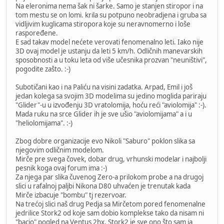
Na eleronima nema šak ni šarke. Samo je stanjen stiropor i na
tom mestu se on lomi. krila su potpuno neobradjena i gruba sa
vidljivim kuglicama stiropora koje su neravnomerno i loše
raspoređene.
E sad takav model nećete verovati fenomenalno leti. Iako nije
3D ovaj model je ustanju da leti 5 km/h. Odličnih manevarskih
sposobnosti a u toku leta od više učesnika prozvan "neuništivi",
pogodite zašto. :-)
Subotičani kao i na Paliću na visini zadatka. Arpad, Emil i još
jedan kolega sa svojim 3D modelima su jedino moglida pariraju
"Glider"-u u izvođenju 3D vratolomija, hoću reći "aviolomija" :-).
Mada ruku na srce Glider ih je sve ušio "aviolomijama" a i u
"heliolomijama". :-)
Zbog dobre organizacije evo Nikoli "Saburo" poklon slika sa
njegovim odličnim modelom.
Mirče pre svega čovek, dobar drug, vrhunski modelar i najbolji
pesnik koga ovaj forum ima :-)
Za njega par slika čuvenog Zero-a prilokom probe a na drugoj
slici u rafalnoj paljbi Nikona D80 uhvaćen je trenutak kada
Mirče izbacuje "bombu" tj rezervoar.
Na trećoj slici naš drug Pedja sa Mirčetom pored fenomenalne
jedrilice Stork2 od koje sam dobio komplekse tako da nisam ni
"bacio" pogled na Ventus 2hx. Stork2 je sve ono što sam ja