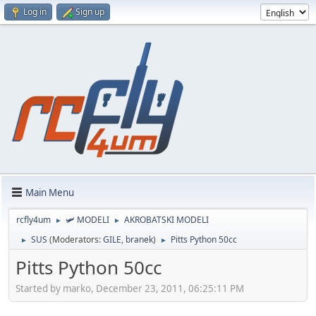
Log in
Sign up
Main Menu
rcfly4um
🛩️ MODELI
AKROBATSKI MODELI
►
►
SUS
(Moderators:
GILE
,
branek
)
Pitts Python 50cc
►
►
Pitts Python 50cc
Started by marko, December 23, 2011, 06:25:11 PM