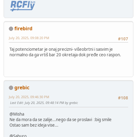
firebird
July 20, 2025, 09:08:20 PM
#107
Taj potenciometar je onaj precizni- višeobrtni i sasvim je
normalno da ga vrtiš bar 20 okretaja dok pređe ceo raspon.
grebic
July 20, 2025, 09:46:30 PM
#108
Last Edit
: July 20, 2025, 09:48:14 PM by grebic
@Misha
Ne da mora da se zalije...nego da se proslavi :big smile
Ostao sam bez ideja vise...
@Saburo