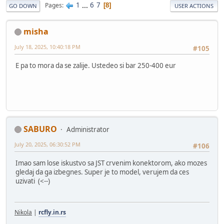
1
...
6
7
Pages
8
GO DOWN
USER ACTIONS
misha
July 18, 2025, 10:40:18 PM
#105
E pa to mora da se zalije. Ustedeo si bar 250-400 eur
SABURO
Administrator
July 20, 2025, 06:30:52 PM
#106
Imao sam lose iskustvo sa JST crvenim konektorom, ako mozes
gledaj da ga izbegnes. Super je to model, verujem da ces
uzivati (<--)
Nikola
|
rcfly.in.rs