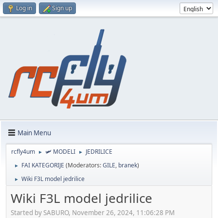
Log in
Sign up
Main Menu
rcfly4um
🛩️ MODELI
JEDRILICE
►
►
FAI KATEGORIJE
(Moderators:
GILE
,
branek
)
►
Wiki F3L model jedrilice
►
Wiki F3L model jedrilice
Started by SABURO, November 26, 2024, 11:06:28 PM