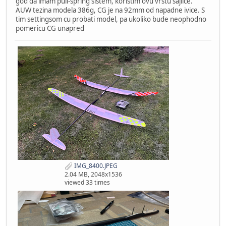
god da imam pull-spring sistem, koristim ovu vrstu sajlice.
AUW tezina modela 386g, CG je na 92mm od napadne ivice. S
tim settingsom cu probati model, pa ukoliko bude neophodno
pomericu CG unapred
IMG_8400.JPEG
2.04 MB, 2048x1536
viewed 33 times