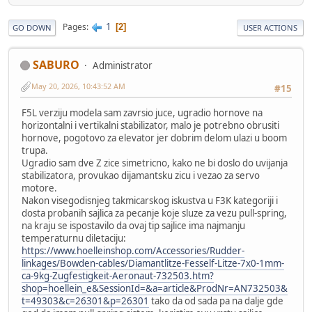
1
Pages
2
GO DOWN
USER ACTIONS
SABURO
Administrator
May 20, 2026, 10:43:52 AM
#15
F5L verziju modela sam zavrsio juce, ugradio hornove na
horizontalni i vertikalni stabilizator, malo je potrebno obrusiti
hornove, pogotovo za elevator jer dobrim delom ulazi u boom
trupa.
Ugradio sam dve Z zice simetricno, kako ne bi doslo do uvijanja
stabilizatora, provukao dijamantsku zicu i vezao za servo
motore.
Nakon visegodisnjeg takmicarskog iskustva u F3K kategoriji i
dosta probanih sajlica za pecanje koje sluze za vezu pull-spring,
na kraju se ispostavilo da ovaj tip sajlice ima najmanju
temperaturnu diletaciju:
https://www.hoelleinshop.com/Accessories/Rudder-
linkages/Bowden-cables/Diamantlitze-Fesself-Litze-7x0-1mm-
ca-9kg-Zugfestigkeit-Aeronaut-732503.htm?
shop=hoellein_e&SessionId=&a=article&ProdNr=AN732503&
t=49303&c=26301&p=26301
tako da od sada pa na dalje gde