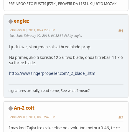
PRE NEGO STO PUSTIS JEZIK , PROVERI DA LI SI UKLJUCIO MOZAK
englez
February 09, 2011, 06:47:28 PM
#1
Last Edit
: February 09, 2011, 06:52:37 PM by englez
Ljudi kaze, skini jedan col sa three blade prop.
Na primer, ako ti koristis 12 x 6 two blade, onda ti trebas 11 x 6
sa three blade.
http://www.zingerpropeller.com/_2_blade_.htm
signatures are silly, read some, See what I mean?
An-2 colt
February 09, 2011, 08:57:47 PM
#2
Imas kod Zajka trokrake elise od evolution motora 0.46, te ce