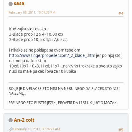
sasa
February 09, 2011, 10:01:36 PM
#4
Kod zajka stoji ovako...
3-Blade prop 12 x 4 (10,00 cc)
3-Blade prop 10,5 x 4,5 (7,65 cc)
i nikako se ne poklapa sa ovom tabelom
http://www.zingerpropeller.com/_2_blade_.htm
jer po njoj stoji
da mogu da koristim
10x6,10x7,10x8,11x6,11x7...naravno trokrake a ovo sto zajko
nudi su male pa cak i ova za 10 kubika
BOLJE JE DA PLACES STO NISI NA NEBU NEGO DA PLACES STO NISI
NA ZEMLJI
PRE NEGO STO PUSTIS JEZIK , PROVERI DA LI SI UKLJUCIO MOZAK
An-2 colt
February 10, 2011, 08:26:22 AM
#5