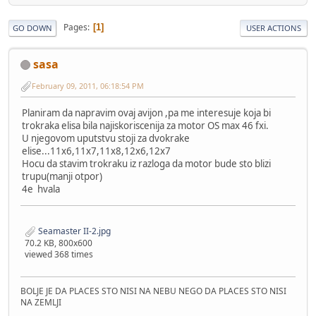
Pages
1
GO DOWN
USER ACTIONS
sasa
February 09, 2011, 06:18:54 PM
Planiram da napravim ovaj avijon ,pa me interesuje koja bi
trokraka elisa bila najiskoriscenija za motor OS max 46 fxi.
U njegovom uputstvu stoji za dvokrake
elise...11x6,11x7,11x8,12x6,12x7
Hocu da stavim trokraku iz razloga da motor bude sto blizi
trupu(manji otpor)
4e hvala
Seamaster II-2.jpg
70.2 KB, 800x600
viewed 368 times
BOLJE JE DA PLACES STO NISI NA NEBU NEGO DA PLACES STO NISI
NA ZEMLJI