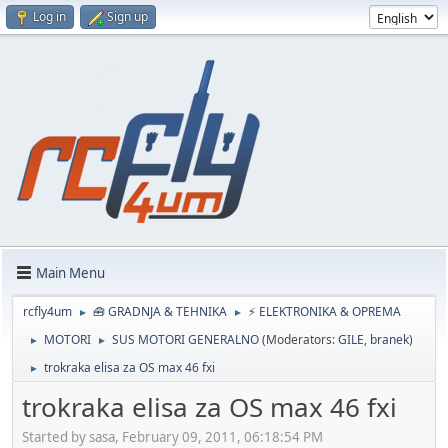
Log in
Sign up
Main Menu
rcfly4um
🧰 GRADNJA & TEHNIKA
⚡ ELEKTRONIKA & OPREMA
►
►
MOTORI
SUS MOTORI GENERALNO
(Moderators:
GILE
,
branek
)
►
►
trokraka elisa za OS max 46 fxi
►
trokraka elisa za OS max 46 fxi
Started by sasa, February 09, 2011, 06:18:54 PM