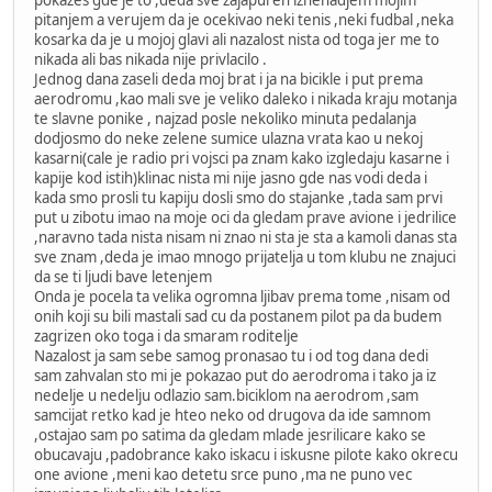
pitanjem a verujem da je ocekivao neki tenis ,neki fudbal ,neka
kosarka da je u mojoj glavi ali nazalost nista od toga jer me to
nikada ali bas nikada nije privlacilo .
Jednog dana zaseli deda moj brat i ja na bicikle i put prema
aerodromu ,kao mali sve je veliko daleko i nikada kraju motanja
te slavne ponike , najzad posle nekoliko minuta pedalanja
dodjosmo do neke zelene sumice ulazna vrata kao u nekoj
kasarni(cale je radio pri vojsci pa znam kako izgledaju kasarne i
kapije kod istih)klinac nista mi nije jasno gde nas vodi deda i
kada smo prosli tu kapiju dosli smo do stajanke ,tada sam prvi
put u zibotu imao na moje oci da gledam prave avione i jedrilice
,naravno tada nista nisam ni znao ni sta je sta a kamoli danas sta
sve znam ,deda je imao mnogo prijatelja u tom klubu ne znajuci
da se ti ljudi bave letenjem
Onda je pocela ta velika ogromna ljibav prema tome ,nisam od
onih koji su bili mastali sad cu da postanem pilot pa da budem
zagrizen oko toga i da smaram roditelje
Nazalost ja sam sebe samog pronasao tu i od tog dana dedi
sam zahvalan sto mi je pokazao put do aerodroma i tako ja iz
nedelje u nedelju odlazio sam.biciklom na aerodrom ,sam
samcijat retko kad je hteo neko od drugova da ide samnom
,ostajao sam po satima da gledam mlade jesrilicare kako se
obucavaju ,padobrance kako iskacu i iskusne pilote kako okrecu
one avione ,meni kao detetu srce puno ,ma ne puno vec