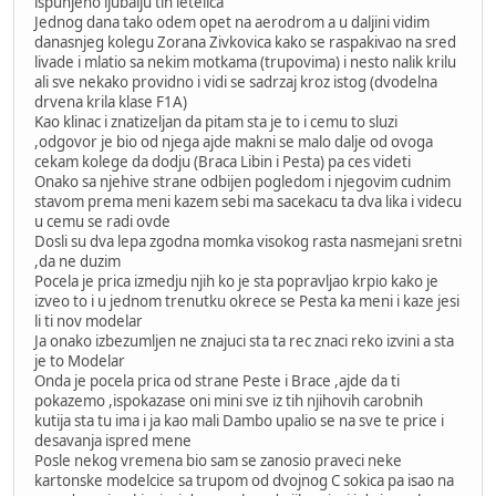
ispunjeno ljubalju tih letelica
Jednog dana tako odem opet na aerodrom a u daljini vidim
danasnjeg kolegu Zorana Zivkovica kako se raspakivao na sred
livade i mlatio sa nekim motkama (trupovima) i nesto nalik krilu
ali sve nekako providno i vidi se sadrzaj kroz istog (dvodelna
drvena krila klase F1A)
Kao klinac i znatizeljan da pitam sta je to i cemu to sluzi
,odgovor je bio od njega ajde makni se malo dalje od ovoga
cekam kolege da dodju (Braca Libin i Pesta) pa ces videti
Onako sa njehive strane odbijen pogledom i njegovim cudnim
stavom prema meni kazem sebi ma sacekacu ta dva lika i videcu
u cemu se radi ovde
Dosli su dva lepa zgodna momka visokog rasta nasmejani sretni
,da ne duzim
Pocela je prica izmedju njih ko je sta popravljao krpio kako je
izveo to i u jednom trenutku okrece se Pesta ka meni i kaze jesi
li ti nov modelar
Ja onako izbezumljen ne znajuci sta ta rec znaci reko izvini a sta
je to Modelar
Onda je pocela prica od strane Peste i Brace ,ajde da ti
pokazemo ,ispokazase oni mini sve iz tih njihovih carobnih
kutija sta tu ima i ja kao mali Dambo upalio se na sve te price i
desavanja ispred mene
Posle nekog vremena bio sam se zanosio praveci neke
kartonske modelcice sa trupom od dvojnog C sokica pa isao na