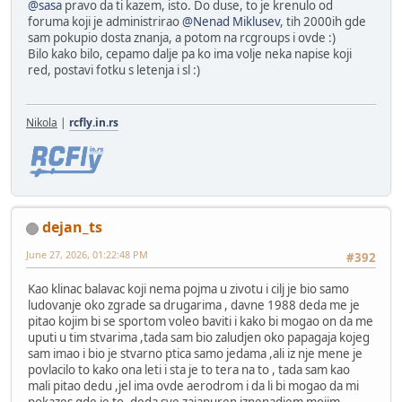
@sasa
pravo da ti kazem, isto. Do duse, to je krenulo od
foruma koji je administrirao
@Nenad Miklusev
, tih 2000ih gde
sam pokupio dosta znanja, a potom na rcgroups i ovde :)
Bilo kako bilo, cepamo dalje pa ko ima volje neka napise koji
red, postavi fotku s letenja i sl :)
Nikola
|
rcfly.in.rs
dejan_ts
June 27, 2026, 01:22:48 PM
#392
Kao klinac balavac koji nema pojma u zivotu i cilj je bio samo
ludovanje oko zgrade sa drugarima , davne 1988 deda me je
pitao kojim bi se sportom voleo baviti i kako bi mogao on da me
uputi u tim stvarima ,tada sam bio zaludjen oko papagaja kojeg
sam imao i bio je stvarno ptica samo jedama ,ali iz nje mene je
povlacilo to kako ona leti i sta je to tera na to , tada sam kao
mali pitao dedu ,jel ima ovde aerodrom i da li bi mogao da mi
pokazes gde je to ,deda sve zajapuren iznenadjem mojim