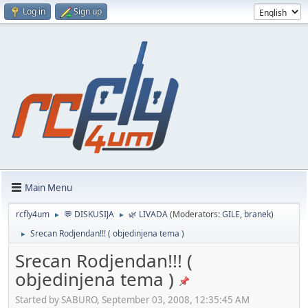
Log in
Sign up
Main Menu
rcfly4um
💬 DISKUSIJA
🌿 LIVADA
(Moderators:
GILE
,
branek
)
►
►
Srecan Rodjendan!!! ( objedinjena tema )
►
Srecan Rodjendan!!! (
objedinjena tema )
Started by SABURO, September 03, 2008, 12:35:45 AM