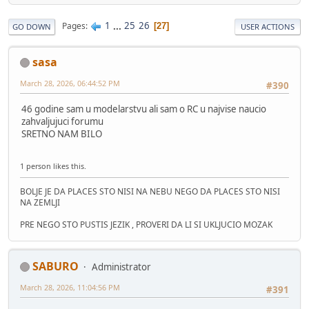
1
...
25
26
Pages
27
GO DOWN
USER ACTIONS
sasa
March 28, 2026, 06:44:52 PM
#390
46 godine sam u modelarstvu ali sam o RC u najvise naucio
zahvaljujuci forumu
SRETNO NAM BILO
1 person likes this.
BOLJE JE DA PLACES STO NISI NA NEBU NEGO DA PLACES STO NISI
NA ZEMLJI
PRE NEGO STO PUSTIS JEZIK , PROVERI DA LI SI UKLJUCIO MOZAK
SABURO
Administrator
March 28, 2026, 11:04:56 PM
#391