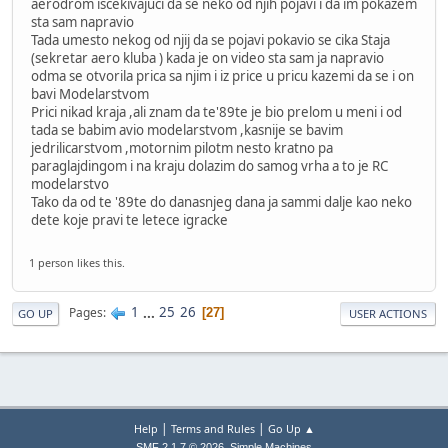
aerodrom iscekivajuci da se neko od njih pojavi i da im pokazem
sta sam napravio
Tada umesto nekog od njij da se pojavi pokavio se cika Staja
(sekretar aero kluba ) kada je on video sta sam ja napravio
odma se otvorila prica sa njim i iz price u pricu kazemi da se i on
bavi Modelarstvom
Prici nikad kraja ,ali znam da te'89te je bio prelom u meni i od
tada se babim avio modelarstvom ,kasnije se bavim
jedrilicarstvom ,motornim pilotm nesto kratno pa
paraglajdingom i na kraju dolazim do samog vrha a to je RC
modelarstvo
Tako da od te '89te do danasnjeg dana ja sammi dalje kao neko
dete koje pravi te letece igracke
1 person likes this.
1
...
25
26
Pages
27
GO UP
USER ACTIONS
|
|
Help
Terms and Rules
Go Up ▲
,
SMF 2.1.7 © 2026
Simple Machines