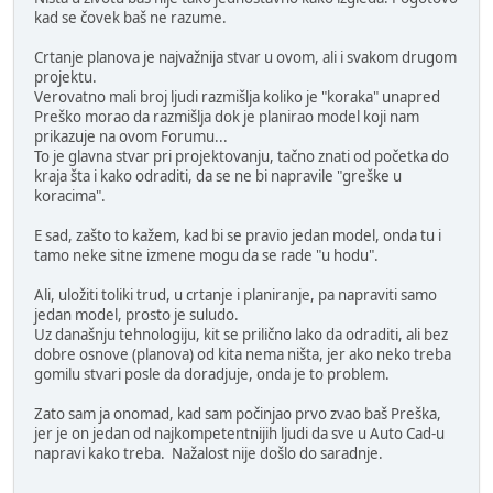
kad se čovek baš ne razume.
Crtanje planova je najvažnija stvar u ovom, ali i svakom drugom
projektu.
Verovatno mali broj ljudi razmišlja koliko je "koraka" unapred
Preško morao da razmišlja dok je planirao model koji nam
prikazuje na ovom Forumu...
To je glavna stvar pri projektovanju, tačno znati od početka do
kraja šta i kako odraditi, da se ne bi napravile "greške u
koracima".
E sad, zašto to kažem, kad bi se pravio jedan model, onda tu i
tamo neke sitne izmene mogu da se rade "u hodu".
Ali, uložiti toliki trud, u crtanje i planiranje, pa napraviti samo
jedan model, prosto je suludo.
Uz današnju tehnologiju, kit se prilično lako da odraditi, ali bez
dobre osnove (planova) od kita nema ništa, jer ako neko treba
gomilu stvari posle da doradjuje, onda je to problem.
Zato sam ja onomad, kad sam počinjao prvo zvao baš Preška,
jer je on jedan od najkompetentnijih ljudi da sve u Auto Cad-u
napravi kako treba. Nažalost nije došlo do saradnje.