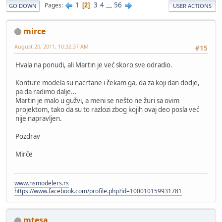
1
3
4
...
56
Pages
2
GO DOWN
USER ACTIONS
mirce
August 20, 2011, 10:32:37 AM
#15
Hvala na ponudi, ali Martin je već skoro sve odradio.
Konture modela su nacrtane i čekam ga, da za koji dan dodje,
pa da radimo dalje...
Martin je malo u gužvi, a meni se nešto ne žuri sa ovim
projektom, tako da su to razlozi zbog kojih ovaj deo posla već
nije napravljen.
Pozdrav
Mirče
www.nsmodelers.rs
https://www.facebook.com/profile.php?id=100010159931781
mtesa