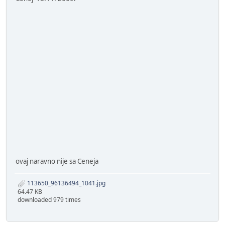
ovaj naravno nije sa Ceneja
113650_96136494_1041.jpg
64.47 KB
downloaded 979 times