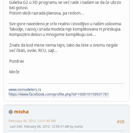
Galeba G2 u 3D programu se već rade i nadam se da će ubrzo
biti gotovi.
Potom sledi razrada planova, pa redom...
Sve gore navedeno je vrlo realno i izvodljivo u našim uslovima.
Takodje, razvoj i izrada modela nije komplikovana ni preskupa.
Kompozitni delovi u mnogome komplikuju sve...
Znate da kod mene nema tajni, tako da ćete o svemu negde
već čitati, ovde, RCU, sajt...
Pozdrav
Mirče
www.nsmodelers.rs
https://www.facebook.com/profile.php?id=100010159931781
misha
February 06, 2012, 12:01:45 AM
#28
Last Edit
: February 06, 2012, 12:09:31 AM by misha