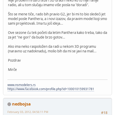
Nije problem ni da crteže i 3D uradi i neko ko to nije ranije
radio, ali u tom slučaju imamo više posla na "doradi".
Što se mene tiče, rado bih pravio G2, jer bi mi to bio sledeći jet
model posle Panthera, a i novi izazov, da pravim model koji smo
sami projektovali. Ima tu još ideja...
Ove sezone ću tek početi da letim Panthera kako treba, tako da
za jet "ne gori" da bude brzo gotov...
Ako ima neko raspoložen da radi u nekom 3D programu
(naravno uz nadoknadu), molio bih da mi se javi na mail...
Pozdrav
Mirče
www.nsmodelers.rs
https://www.facebook.com/profile.php?id=100010159931781
nedbojsa
February 03, 2012, 04:56:11 PM
#18