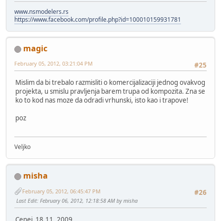
www.nsmodelers.rs
https://www.facebook.com/profile.php?id=100010159931781
magic
February 05, 2012, 03:21:04 PM
#25
Mislim da bi trebalo razmisliti o komercijalizaciji jednog ovakvog
projekta, u smislu pravljenja barem trupa od kompozita. Zna se
ko to kod nas moze da odradi vrhunski, isto kao i trapove!
poz
Veljko
misha
February 05, 2012, 06:45:47 PM
#26
Last Edit
: February 06, 2012, 12:18:58 AM by misha
Cenej 18.11. 2009.