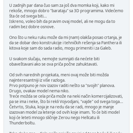
U zadnjih par dana čuo sam za još dva momka koji, kako mi
rekoše, mnogo dobro "barataju" sa 3D programima. Videćemo
šta će od svega biti...
Iskreno, voleo bih da pravim ovaj model, ali ne mogu da to
radim bez dobre osnove.
Ono što u neku ruku može da mi (nam) olakša posao crtanja, je
da se dobar deo konstrukcije i tehničkih rešenja sa Panthera ili
kitova koje sam do sada radio, mogu primeniti i za Galeb.
U svakom slučaju, nemojte sumnjati da nećete biti
obaveštavani ako se ova priča počne zahuktavati.
Od svih narednih projekata, meni ovaj može biti možda
najinteresantniji iz više razloga.
Prvo potpuno je nov izazov raditi nešto sa "svojih" planova.
Drugo, ovakav model nema niko.
Treće možda se cela priča može na neki način komercijalizovati,
pa se ima i neke, što bi rekli Vojvodjani, "vajde" od svega toga...
Četvrto, Stuka, koja je na redu da se radi, mnogo je manje
izazovan model za letenje od ovih koje imam. To će biti model
koji će leteti mnogo sličnije Zerou nego Hellcatu ili
Thunderboltu.