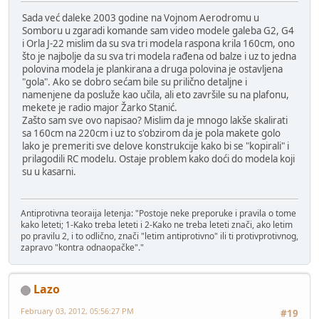
Sada već daleke 2003 godine na Vojnom Aerodromu u
Somboru u zgaradi komande sam video modele galeba G2, G4
i Orla J-22 mislim da su sva tri modela raspona krila 160cm, ono
što je najbolje da su sva tri modela rađena od balze i uz to jedna
polovina modela je plankirana a druga polovina je ostavljena
"gola". Ako se dobro sećam bile su prilično detaljne i
namenjene da posluže kao učila, ali eto završile su na plafonu,
mekete je radio major Žarko Stanić.
Zašto sam sve ovo napisao? Mislim da je mnogo lakše skalirati
sa 160cm na 220cm i uz to s'obzirom da je pola makete golo
lako je premeriti sve delove konstrukcije kako bi se "kopirali" i
prilagodili RC modelu. Ostaje problem kako doći do modela koji
su u kasarni.
Antiprotivna teoraija letenja: "Postoje neke preporuke i pravila o tome
kako leteti; 1-Kako treba leteti i 2-Kako ne treba leteti znači, ako letim
po pravilu 2, i to odlično, znači "letim antiprotivno" ili ti protivprotivnog,
zapravo "kontra odnaopačke"."
Lazo
February 03, 2012, 05:56:27 PM
#19