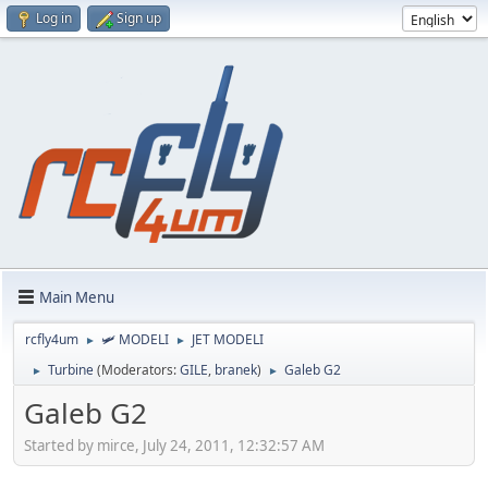
Log in
Sign up
Main Menu
rcfly4um
🛩️ MODELI
JET MODELI
►
►
Turbine
(Moderators:
GILE
,
branek
)
Galeb G2
►
►
Galeb G2
Started by mirce, July 24, 2011, 12:32:57 AM