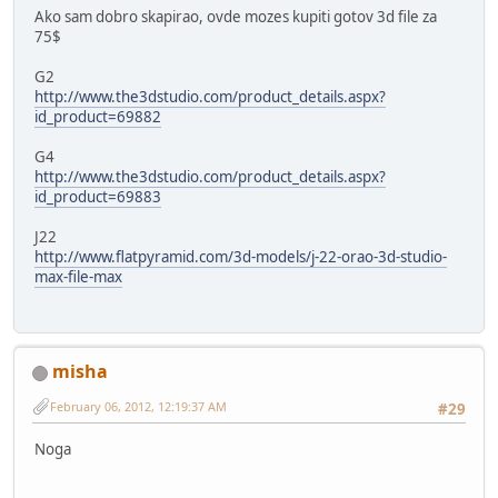
Ako sam dobro skapirao, ovde mozes kupiti gotov 3d file za
75$
G2
http://www.the3dstudio.com/product_details.aspx?
id_product=69882
G4
http://www.the3dstudio.com/product_details.aspx?
id_product=69883
J22
http://www.flatpyramid.com/3d-models/j-22-orao-3d-studio-
max-file-max
misha
February 06, 2012, 12:19:37 AM
#29
Noga