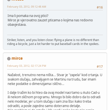
February 03, 2012, 09:12:48 AM
#16
Ima li pomaka na ovoj ptici?
Mirce je vjerovatno zauzet pticama o kojima nas redovno
obavjestava.
Striker, listen, and you listen close: flying a plane is no different than
riding a bicycle, just a lot harder to put baseball cards in the spokes.
mirce
February 03, 2012, 02:17:24 PM
#17
Nažalost, trenutno nema ništa... Stvar je "zapela" kod crtanja. U
svakom slučaju, zahvaljujem se Martinu na trudu, bar imam
neke podatke o dimenzijama i slično...
I dalje tražim ko bi hteo da ovaj model nacrtamo u Auto Cad-u
ili nekom sličnom programu. Mnogo bi bilo dobro da to odradi
neki modelar, jer u tom slučaju i sam zna šta i kako treba
odraditi, a posle zajedno samo doteramo detalje.