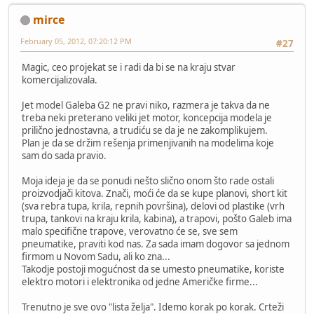
mirce
February 05, 2012, 07:20:12 PM
#27
Magic, ceo projekat se i radi da bi se na kraju stvar
komercijalizovala.
Jet model Galeba G2 ne pravi niko, razmera je takva da ne
treba neki preterano veliki jet motor, koncepcija modela je
prilično jednostavna, a trudiću se da je ne zakomplikujem.
Plan je da se držim rešenja primenjivanih na modelima koje
sam do sada pravio.
Moja ideja je da se ponudi nešto slično onom što rade ostali
proizvodjači kitova. Znači, moći će da se kupe planovi, short kit
(sva rebra tupa, krila, repnih površina), delovi od plastike (vrh
trupa, tankovi na kraju krila, kabina), a trapovi, pošto Galeb ima
malo specifične trapove, verovatno će se, sve sem
pneumatike, praviti kod nas. Za sada imam dogovor sa jednom
firmom u Novom Sadu, ali ko zna...
Takodje postoji mogućnost da se umesto pneumatike, koriste
elektro motori i elektronika od jedne Američke firme...
Trenutno je sve ovo "lista želja". Idemo korak po korak. Crteži