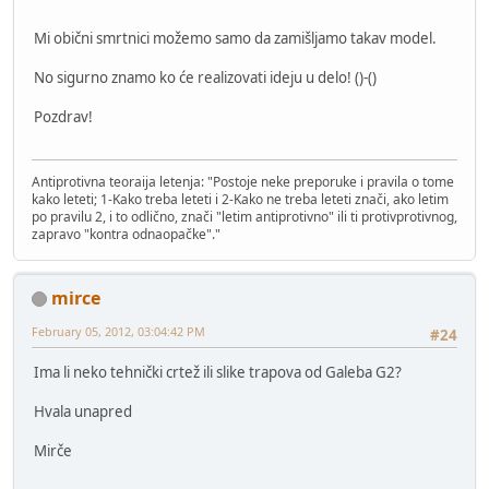
Mi obični smrtnici možemo samo da zamišljamo takav model.
No sigurno znamo ko će realizovati ideju u delo! ()-()
Pozdrav!
Antiprotivna teoraija letenja: "Postoje neke preporuke i pravila o tome
kako leteti; 1-Kako treba leteti i 2-Kako ne treba leteti znači, ako letim
po pravilu 2, i to odlično, znači "letim antiprotivno" ili ti protivprotivnog,
zapravo "kontra odnaopačke"."
mirce
February 05, 2012, 03:04:42 PM
#24
Ima li neko tehnički crtež ili slike trapova od Galeba G2?
Hvala unapred
Mirče