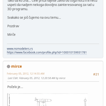
Tako da ko zna... Cele priča najviše zavisi od toga hoću li ili neću
uspeti da nadjem nekoga dovoljno zainteresovanog za rad u
3D programu.
Svakako se još čujemo na ovu temu...
Pozdrav
Mirče
www.nsmodelers.rs
https://www.facebook.com/profile.php?id=100010159931781
mirce
February 05, 2012, 12:14:55 AM
#21
Last Edit
: February 05, 2012, 12:20:58 AM by mirce
Počelo je...