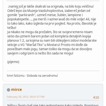
;namig Još je lakše skalirati sa originala, na bilo koju veličinu!
Odeš lepo iza Muzeja Vazduhoplovstva, izabereš jedan od
gomile "parkiranih", uzmeš metar, šubler, lampione i
popokatepetle..., pa meriš i razmeravaš do mile volje! Ali, nije
to tako lako, kako izgleda na prvi pogled. Na protiv, đavolski je
teško!
Ja nikako ne mogu da prežalim, što se svojevremeno nisam
setio da uzmem barem jedan od kompleta detaljnih kopija
planova 1:2, sa kojima su nam bili oblepljeni zidovi modelarske
sekcije u VG "Maršal Tito" u Mostaru! Prosto mi dođe da
povežbam malo jogu, taman toliko da mogu da se dovoljno
savijem i odgrizem si nešto što sada ne mogu!
(pijemo)
Smrt fašizmu - Sloboda na aerodromu!
mirce
February 03, 2012, 09:01:57 PM
#20
Ništa u životu baš nije tako jednostavno kako izgleda. Pogotovo