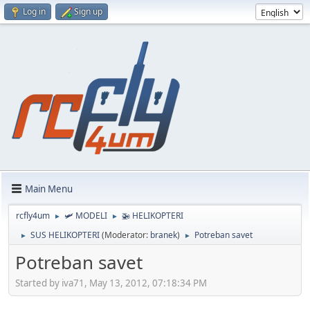
Log in
Sign up
Main Menu
rcfly4um
🛩️ MODELI
🚁 HELIKOPTERI
►
►
SUS HELIKOPTERI
(Moderator:
branek
)
Potreban savet
►
►
Potreban savet
Started by iva71, May 13, 2012, 07:18:34 PM