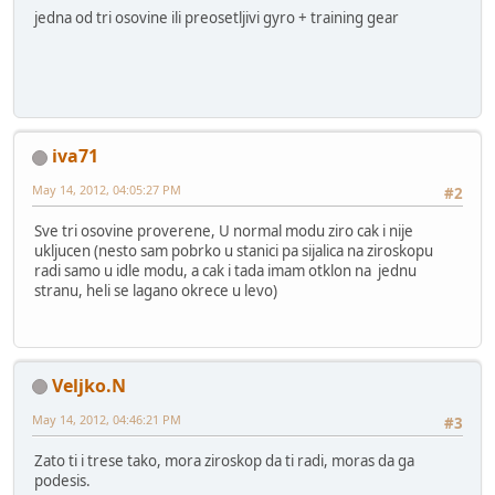
jedna od tri osovine ili preosetljivi gyro + training gear
iva71
May 14, 2012, 04:05:27 PM
#2
Sve tri osovine proverene, U normal modu ziro cak i nije
ukljucen (nesto sam pobrko u stanici pa sijalica na ziroskopu
radi samo u idle modu, a cak i tada imam otklon na jednu
stranu, heli se lagano okrece u levo)
Veljko.N
May 14, 2012, 04:46:21 PM
#3
Zato ti i trese tako, mora ziroskop da ti radi, moras da ga
podesis.