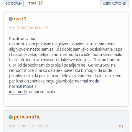
Pages
1
GO DOWN
USER ACTIONS
iva71
May 13, 2012, 07:18:34 PM
Pozdrav svima
nakon sto sam pokusao da glavnu osovinu rotora zamenim
align-ovom nesto sam za...o i dobio sam jako poskakivanje repa
i talasanje celog helija i u normal modu i u idle modu samo malo
blaze. Vratio staru osovinu i dalje sve isto ljulja. Dok ne budem
u prilici da skoknem do srbije i posaljem heli Goranu Sovi na
remont moze li mi ko dati neki savet sta bi moglo da bude
problem i sta da porucim od delova za zamenu da to resim evo
par kratkih snimaka moje glavobolje
normal mode
normal mode 1
idle mode
unapred hvala
pericamitic
May 13, 2012, 10:01:06 PM
#1