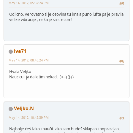
May 14, 2012, 05:37:24 PM
#5
Odlicno, verovatno ti je osovina tu imala puno lufta pa je pravila
velike vibracije , neka je sa srecom!
iva71
May 14, 2012, 08:45:24 PM
#6
Hvala Veljko
Naucicu i ja da letim nekad. (<--) ()-()
Veljko.N
May 14, 2012, 10:42:39 PM
#7
Najbolje ćeš tako i naučiti ako sam budeš sklapao i popravljao,