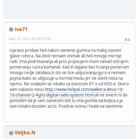
iva71
May 14, 2012, 05:29:55 PM
#4
Upravo probao heli nakon zamene gumica na maloj osovini
glave rotora. Na zlost nemam snimak ali heli mnogo mirnije
radi. Ima podrhtavanja ali ja to pripisujem mom nekad ostrijem
pomeranju rucica komandi. Kad ih lagano bez trzanja pomeram
mnogo redje zatalasa.A sto se tice ukljucivanja gyro-a nemam
pojma kako se ukljucuje u normal modu jer ne svetli nista na
njemu. Ne snalazim se nikako sa stanicom K7-x od KDS-a. Skoro
sam nabavio novu
http://www.helipal.com/walkera-devo-10-
10-channel-2-4ghz-digital-radio-system.html
ali ne smem ni da
pomislim da je sam zamenim tek tu ima gomila zackoljica a ja
sam totalni dunster za to. Pozdrav svima i hvala na savetima
Veljko.N