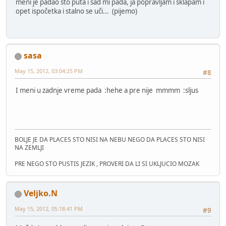
meni je padao sto puta i sad mi pada, ja popravljam i sklapam i
opet ispočetka i stalno se uči... (pijemo)
sasa
May 15, 2012, 03:04:25 PM
#8
I meni u zadnje vreme pada :hehe a pre nije mmmm :sljus
BOLJE JE DA PLACES STO NISI NA NEBU NEGO DA PLACES STO NISI
NA ZEMLJI
PRE NEGO STO PUSTIS JEZIK , PROVERI DA LI SI UKLJUCIO MOZAK
Veljko.N
May 15, 2012, 05:18:41 PM
#9