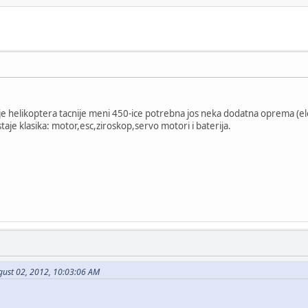
je helikoptera tacnije meni 450-ice potrebna jos neka dodatna oprema (el
staje klasika: motor,esc,ziroskop,servo motori i baterija.
gust 02, 2012, 10:03:06 AM