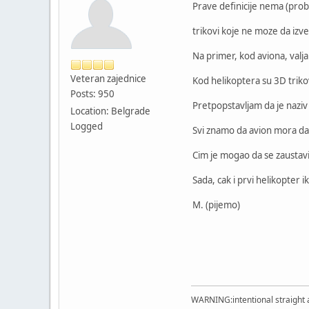
Prave definicije nema (prob
trikovi koje ne moze da izved
Na primer, kod aviona, valjak
Veteran zajednice
Kod helikoptera su 3D trikovi
Posts: 950
Pretpopstavljam da je naziv 
Location: Belgrade
Logged
Svi znamo da avion mora da 
Cim je mogao da se zaustavi,
Sada, cak i prvi helikopter 
M. (pijemo)
WARNING:intentional straight an