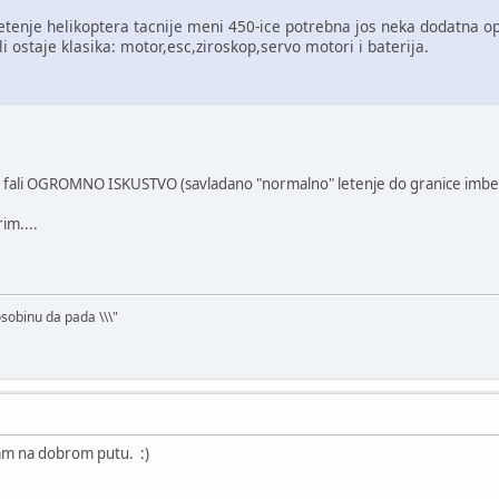
etenje helikoptera tacnije meni 450-ice potrebna jos neka dodatna o
li ostaje klasika: motor,esc,ziroskop,servo motori i baterija.
jos fali OGROMNO ISKUSTVO (savladano "normalno" letenje do granice imbeci
im....
osobinu da pada \\\"
am na dobrom putu. :)