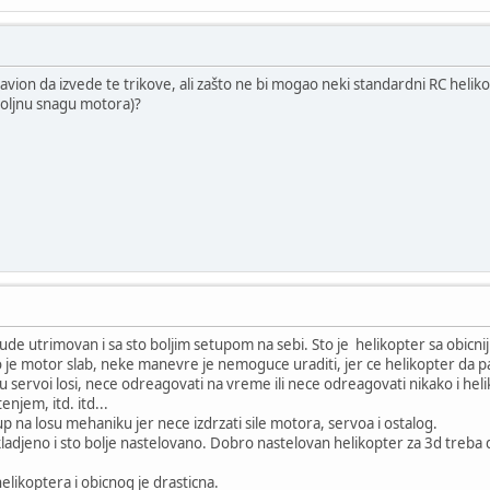
vion da izvede te trikove, ali zašto ne bi mogao neki standardni RC heli
oljnu snagu motora)?
e utrimovan i sa sto boljim setupom na sebi. Sto je helikopter sa obicnijim
ko je motor slab, neke manevre je nemoguce uraditi, jer ce helikopter da p
 servoi losi, nece odreagovati na vreme ili nece odreagovati nikako i heliko
njem, itd. itd...
up na losu mehaniku jer nece izdrzati sile motora, servoa i ostalog.
ladjeno i sto bolje nastelovano. Dobro nastelovan helikopter za 3d treba d
elikoptera i obicnog je drasticna.