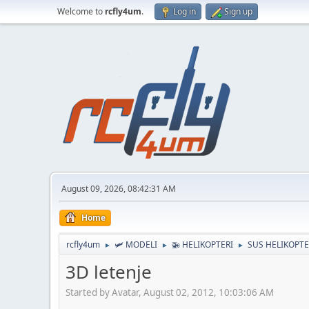
Welcome to
rcfly4um
.
Log in
Sign up
August 09, 2026, 08:42:31 AM
Home
rcfly4um
🛩️ MODELI
🚁 HELIKOPTERI
SUS HELIKOPTE
►
►
►
3D letenje
Started by Avatar, August 02, 2012, 10:03:06 AM