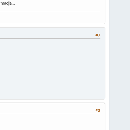
macija...
#7
#8