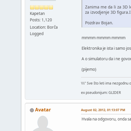
Zanima me da li za 3D l
za izvodjenje 3D figura.I
Kapetan
Posts: 1,120
Pozdrav Bojan.
Location: Borča
Logged
mmmm mmmm mmmm
Elektronika je ista i samo 
A o simulatoru da i ne govor
(pijemo)
\\\" Sve što leti ima nezgodnu 
ex pseudonijum: GLIDER
Avatar
August 02, 2012, 01:13:07 PM
Hvala na odgovoru, onda s