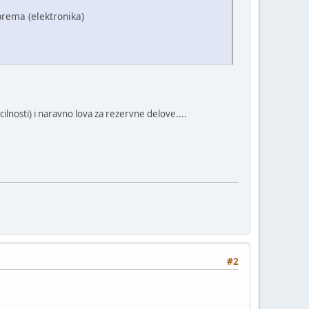
prema (elektronika)
lnosti) i naravno lova za rezervne delove....
#2