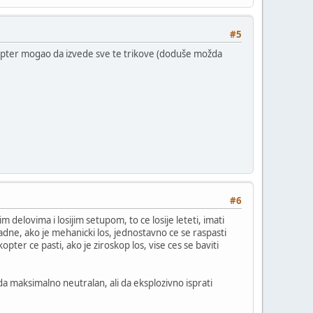
#5
kopter mogao da izvede sve te trikove (doduše možda
#6
 delovima i losijim setupom, to ce losije leteti, imati
adne, ako je mehanicki los, jednostavno ce se raspasti
pter ce pasti, ako je ziroskop los, vise ces se baviti
a maksimalno neutralan, ali da eksplozivno isprati