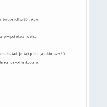
li torque roll su 3D trikovi.
on prvi put okacen o elisu.
nutku, tada je i taj tip letenja dobio naziv 3D.
rihvaceno i kod helikoptera.