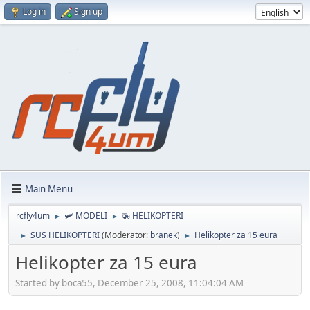
Log in
Sign up
Main Menu
rcfly4um
🛩️ MODELI
🚁 HELIKOPTERI
►
►
SUS HELIKOPTERI
(Moderator:
branek
)
Helikopter za 15 eura
►
►
Helikopter za 15 eura
Started by boca55, December 25, 2008, 11:04:04 AM