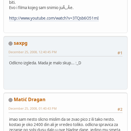
biti.
Evo i filma kojeg sam snimio juÃ,,Âe.
http://www.youtube.com/watch?v=3TQsb6O51mI
saxpg
December 25, 2008, 12:40:45 PM
#1
Odlicno izgleda. Mada je malo skup... :_D
Matić Dragan
December 25, 2008, 01:40:43 PM
#2
imao sam nesto slicno mislim da se zvao pico z ili tako nesto.
kostao je oko 2400 din ali je vredeo toliko. odlicna spravica za
zezanje po sobi dusu dalo u ove hladne dane. jedino mu smeta