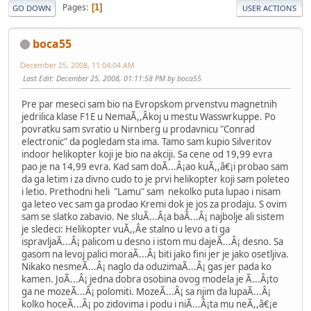
Pages
1
GO DOWN
USER ACTIONS
boca55
December 25, 2008, 11:04:04 AM
Last Edit
: December 25, 2008, 01:11:58 PM by boca55
Pre par meseci sam bio na Evropskom prvenstvu magnetnih
jedrilica klase F1E u NemaÃ,,Âkoj u mestu Wasswrkuppe. Po
povratku sam svratio u Nirnberg u prodavnicu "Conrad
electronic" da pogledam sta ima. Tamo sam kupio Silveritov
indoor helikopter koji je bio na akciji. Sa cene od 19,99 evra
pao je na 14,99 evra. Kad sam doÃ...Â¡ao kuÃ,,â€¡i probao sam
da ga letim i za divno cudo to je prvi helikopter koji sam poleteo
i letio. Prethodni heli "Lamu" sam nekolko puta lupao i nisam
ga leteo vec sam ga prodao Kremi dok je jos za prodaju. S ovim
sam se slatko zabavio. Ne sluÃ...Â¡a baÃ...Â¡ najbolje ali sistem
je sledeci: Helikopter vuÃ,,Âe stalno u levo a ti ga
ispravljaÃ...Â¡ palicom u desno i istom mu dajeÃ...Â¡ desno. Sa
gasom na levoj palici moraÃ...Â¡ biti jako fini jer je jako osetljiva.
Nikako nesmeÃ...Â¡ naglo da oduzimaÃ...Â¡ gas jer pada ko
kamen. JoÃ...Â¡ jedna dobra osobina ovog modela je Ã...Â¡to
ga ne mozeÃ...Â¡ polomiti. MozeÃ...Â¡ sa njim da lupaÃ...Â¡
kolko hoceÃ...Â¡ po zidovima i podu i niÃ...Â¡ta mu neÃ,,â€¡e