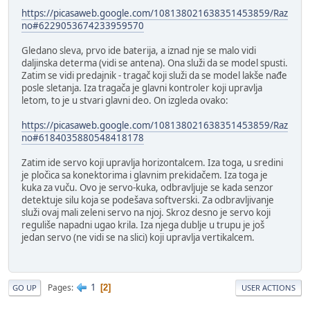
https://picasaweb.google.com/108138021638351453859/Raz
no#6229053674233959570
Gledano sleva, prvo ide baterija, a iznad nje se malo vidi
daljinska determa (vidi se antena). Ona služi da se model spusti.
Zatim se vidi predajnik - tragač koji služi da se model lakše nađe
posle sletanja. Iza tragača je glavni kontroler koji upravlja
letom, to je u stvari glavni deo. On izgleda ovako:
https://picasaweb.google.com/108138021638351453859/Raz
no#6184035880548418178
Zatim ide servo koji upravlja horizontalcem. Iza toga, u sredini
je pločica sa konektorima i glavnim prekidačem. Iza toga je
kuka za vuču. Ovo je servo-kuka, odbravljuje se kada senzor
detektuje silu koja se podešava softverski. Za odbravljivanje
služi ovaj mali zeleni servo na njoj. Skroz desno je servo koji
reguliše napadni ugao krila. Iza njega dublje u trupu je još
jedan servo (ne vidi se na slici) koji upravlja vertikalcem.
1
Pages
2
GO UP
USER ACTIONS