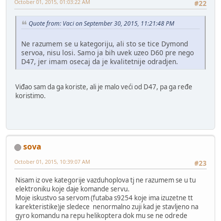
October 01, 2015, 01:03:22 AM
#22
Quote from: Vaci on September 30, 2015, 11:21:48 PM
Ne razumem se u kategoriju, ali sto se tice Dymond
servoa, nisu losi. Samo ja bih uvek uzeo D60 pre nego
D47, jer imam osecaj da je kvalitetnije odradjen.
Viđao sam da ga koriste, ali je malo veći od D47, pa ga ređe
koristimo.
sova
October 01, 2015, 10:39:07 AM
#23
Nisam iz ove kategorije vazduhoplova tj ne razumem se u tu
elektroniku koje daje komande servu.
Moje iskustvo sa servom (futaba s9254 koje ima izuzetne tt
karekteristike)je sledece nenormalno zuji kad je stavljeno na
gyro komandu na repu helikoptera dok mu se ne odrede