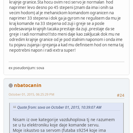
krajnje granice.Sta hocu ovim reci servo je normalan hod
naprimer levo desno po 45 stepeni (znam da ima i onih sa
vecim hodom) al je mehanickom komandom ogranicen na
naprimer 33 stepena i dok ga ja gyrom ne regulisem da mu je
kraj komande na 33 stepena od zuji i greje se a posle
podesavanja krajnjih tacaka prestaje da zuji ,prestaje da se
greje i radi normalno!!!sto meni daje kao zakljucak dok mu ne
odredim krajnje granice od je pod stalnim naponom i onda ime
tu pojavu zujanja i grejanja a kad mu definisem hod on nema taj
nepotrebni napon i radi extra super!
ex pseudonijum: sova
nbatocanin
October 01, 2015, 06:25:29 PM
#24
Quote from: sova on October 01, 2015, 10:39:07 AM
Nisam iz ove kategorije vazduhoplova tj ne razumem
se u tu elektroniku koje daje komande servu.
Moje iskustvo sa servom (futaba s9254 koje ima