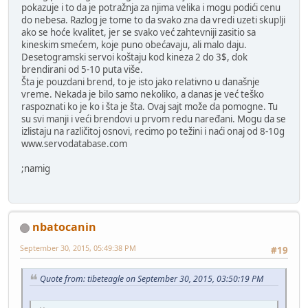
pokazuje i to da je potražnja za njima velika i mogu podići cenu
do nebesa. Razlog je tome to da svako zna da vredi uzeti skuplji
ako se hoće kvalitet, jer se svako već zahtevniji zasitio sa
kineskim smećem, koje puno obećavaju, ali malo daju.
Desetogramski servoi koštaju kod kineza 2 do 3$, dok
brendirani od 5-10 puta više.
Šta je pouzdani brend, to je isto jako relativno u današnje
vreme. Nekada je bilo samo nekoliko, a danas je već teško
raspoznati ko je ko i šta je šta. Ovaj sajt može da pomogne. Tu
su svi manji i veći brendovi u prvom redu naređani. Mogu da se
izlistaju na različitoj osnovi, recimo po težini i naći onaj od 8-10g
www.servodatabase.com
;namig
nbatocanin
September 30, 2015, 05:49:38 PM
#19
Quote from: tibeteagle on September 30, 2015, 03:50:19 PM