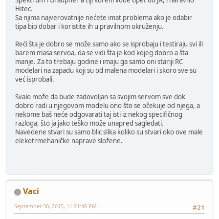
Hitec.
Sa njima najverovatnije nećete imat problema ako je odabir
tipa bio dobar i koristite ih u pravilnom okruženju.
Reći šta je dobro se može samo ako se isprobaju i testiraju svi ili
barem masa servoa, da se vidi šta je kod kojeg dobro a šta
manje. Za to trebaju godine i imaju ga samo oni stariji RC
modelari na zapadu koji su od malena modelari i skoro sve su
već isprobali.
Svalo može da bude zadovoljan sa svojim servom sve dok
dobro radi u njegovom modelu ono što se očekuje od njega, a
nekome baš neće odgovarati taj isti iz nekog specifičnog
razloga, što ja jako teško može unapred sagledati.
Navedene stvari su samo blic slika koliko su stvari oko ove male
elekotrmehaničke naprave složene.
Vaci
September 30, 2015, 11:21:48 PM
#21