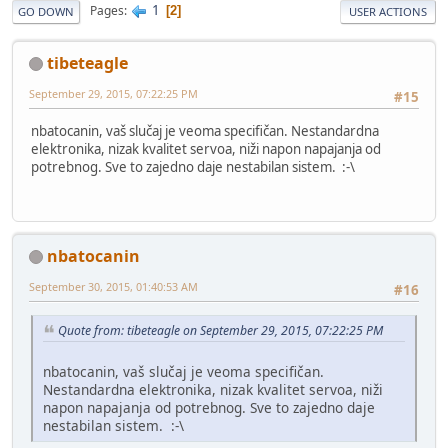
1
Pages
2
GO DOWN
USER ACTIONS
tibeteagle
September 29, 2015, 07:22:25 PM
#15
nbatocanin, vaš slučaj je veoma specifičan. Nestandardna
elektronika, nizak kvalitet servoa, niži napon napajanja od
potrebnog. Sve to zajedno daje nestabilan sistem. :-\
nbatocanin
September 30, 2015, 01:40:53 AM
#16
Quote from: tibeteagle on September 29, 2015, 07:22:25 PM
nbatocanin, vaš slučaj je veoma specifičan.
Nestandardna elektronika, nizak kvalitet servoa, niži
napon napajanja od potrebnog. Sve to zajedno daje
nestabilan sistem. :-\