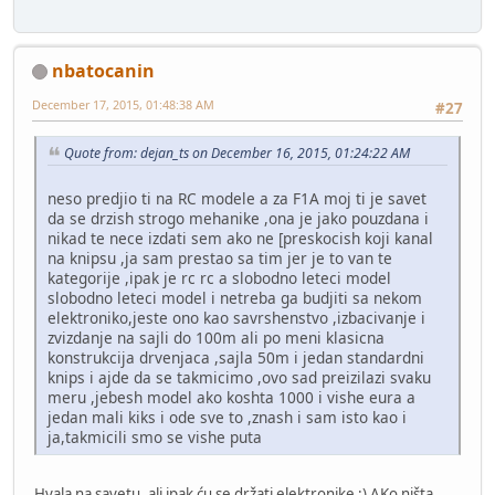
nbatocanin
December 17, 2015, 01:48:38 AM
#27
Quote from: dejan_ts on December 16, 2015, 01:24:22 AM
neso predjio ti na RC modele a za F1A moj ti je savet
da se drzish strogo mehanike ,ona je jako pouzdana i
nikad te nece izdati sem ako ne [preskocish koji kanal
na knipsu ,ja sam prestao sa tim jer je to van te
kategorije ,ipak je rc rc a slobodno leteci model
slobodno leteci model i netreba ga budjiti sa nekom
elektroniko,jeste ono kao savrshenstvo ,izbacivanje i
zvizdanje na sajli do 100m ali po meni klasicna
konstrukcija drvenjaca ,sajla 50m i jedan standardni
knips i ajde da se takmicimo ,ovo sad preizilazi svaku
meru ,jebesh model ako koshta 1000 i vishe eura a
jedan mali kiks i ode sve to ,znash i sam isto kao i
ja,takmicili smo se vishe puta
Hvala na savetu, ali ipak ću se držati elektronike :) AKo ništa