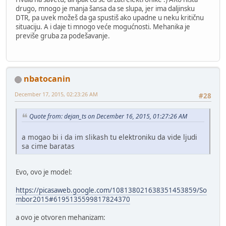
drugo, mnogo je manja šansa da se slupa, jer ima daljinsku
DTR, pa uvek možeš da ga spustiš ako upadne u neku kritičnu
situaciju. A i daje ti mnogo veće mogućnosti. Mehanika je
previše gruba za podešavanje.
nbatocanin
December 17, 2015, 02:23:26 AM
#28
Quote from: dejan_ts on December 16, 2015, 01:27:26 AM
a mogao bi i da im slikash tu elektroniku da vide ljudi
sa cime baratas
Evo, ovo je model:
https://picasaweb.google.com/108138021638351453859/So
mbor2015#6195135599817824370
a ovo je otvoren mehanizam: