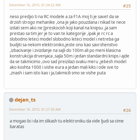
December 16, 2015, 01:24:22 AM
#25
neso predjio ti na RC modele a za F1A moj ti je savet da se
drzish strogo mehanike ,ona je jako pouzdana i nikad te nece
izdati sem ako ne [preskocish koji kanal na knipsu ,ja sam
prestao sa tim jer je to van te kategorije ,ipak je rc rc a
slobodno leteci model slobodno leteci model i netreba ga
budjiti sa nekom elektroniko,jeste ono kao savrshenstvo
,izbacivanje i zvizdanje na sajli do 100m ali po meni klasicna
konstrukcija drvenjaca ,sajla 50m i jedan standardni knips i ajde
da se takmicimo ,ovo sad preizilazi svaku meru ,jebesh model
ako koshta 1000 i vishe eura a jedan mali kiks i ode sve to
,znash i sam isto kao i ja,takmicili smo se vishe puta
dejan_ts
December 16, 2015, 01:27:26 AM
#26
a mogao bi i da im slikash tu elektroniku da vide ljudi sa cime
baratas