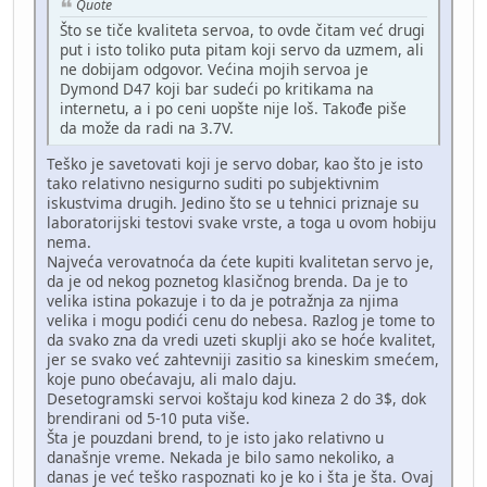
Quote
Što se tiče kvaliteta servoa, to ovde čitam već drugi
put i isto toliko puta pitam koji servo da uzmem, ali
ne dobijam odgovor. Većina mojih servoa je
Dymond D47 koji bar sudeći po kritikama na
internetu, a i po ceni uopšte nije loš. Takođe piše
da može da radi na 3.7V.
Teško je savetovati koji je servo dobar, kao što je isto
tako relativno nesigurno suditi po subjektivnim
iskustvima drugih. Jedino što se u tehnici priznaje su
laboratorijski testovi svake vrste, a toga u ovom hobiju
nema.
Najveća verovatnoća da ćete kupiti kvalitetan servo je,
da je od nekog poznetog klasičnog brenda. Da je to
velika istina pokazuje i to da je potražnja za njima
velika i mogu podići cenu do nebesa. Razlog je tome to
da svako zna da vredi uzeti skuplji ako se hoće kvalitet,
jer se svako već zahtevniji zasitio sa kineskim smećem,
koje puno obećavaju, ali malo daju.
Desetogramski servoi koštaju kod kineza 2 do 3$, dok
brendirani od 5-10 puta više.
Šta je pouzdani brend, to je isto jako relativno u
današnje vreme. Nekada je bilo samo nekoliko, a
danas je već teško raspoznati ko je ko i šta je šta. Ovaj