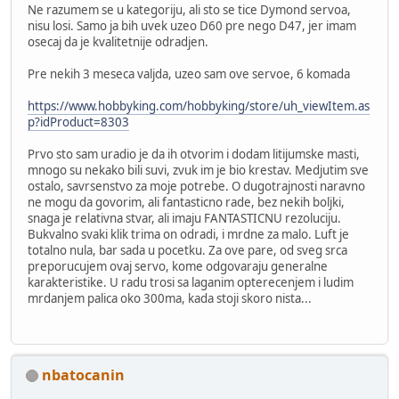
Ne razumem se u kategoriju, ali sto se tice Dymond servoa,
nisu losi. Samo ja bih uvek uzeo D60 pre nego D47, jer imam
osecaj da je kvalitetnije odradjen.
Pre nekih 3 meseca valjda, uzeo sam ove servoe, 6 komada
https://www.hobbyking.com/hobbyking/store/uh_viewItem.as
p?idProduct=8303
Prvo sto sam uradio je da ih otvorim i dodam litijumske masti,
mnogo su nekako bili suvi, zvuk im je bio krestav. Medjutim sve
ostalo, savrsenstvo za moje potrebe. O dugotrajnosti naravno
ne mogu da govorim, ali fantasticno rade, bez nekih boljki,
snaga je relativna stvar, ali imaju FANTASTICNU rezoluciju.
Bukvalno svaki klik trima on odradi, i mrdne za malo. Luft je
totalno nula, bar sada u pocetku. Za ove pare, od sveg srca
preporucujem ovaj servo, kome odgovaraju generalne
karakteristike. U radu trosi sa laganim opterecenjem i ludim
mrdanjem palica oko 300ma, kada stoji skoro nista...
nbatocanin