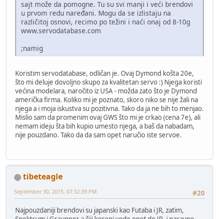
sajt može da pomogne. Tu su svi manji i veći brendovi
u prvom redu naređani. Mogu da se izlistaju na
različitoj osnovi, recimo po težini i naći onaj od 8-10g
www.servodatabase.com
;namig
Koristim servodatabase, odličan je. Ovaj Dymond košta 20e,
što mi deluje dovoljno skupo za kvalitetan servo :) Njega koristi
većina modelara, naročito iz USA - možda zato što je Dymond
američka firma. Koliko mi je poznato, skoro niko se nije žali na
njega a i moja iskustva su pozitivna. Tako da ja ne bih to menjao.
Mislio sam da promenim ovaj GWS što mi je crkao (cena 7e), ali
nemam ideju šta bih kupio umesto njega, a baš da nabadam,
nije pouzdano. Tako da da sam opet naručio iste servoe.
tibeteagle
September 30, 2015, 07:32:39 PM
#20
Najpouzdaniji brendovi su japanski kao Futaba i JR, zatim,
Spektrum i Graupner a čiji koreni vode opet do JR, i naravno