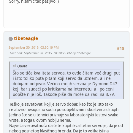
Sorry, nisam citao pazljivo :)
tibeteagle
September 30, 2015, 03:50:19 PM
#18
Last Edit
: September 30, 2015, 04:28:25 PM by tibeteagle
Quote
Što se tiče kvaliteta servoa, to ovde čitam već drugi put
i isto toliko puta pitam koji servo da uzmem, ali ne
dobijam odgovor. Većina mojih servoa je Dymond D47
koji bar sudeći po kritikama na internetu, a i po ceni
uopšte nije loš. Takođe piše da može da radi na 3.7V.
Teško je savetovati koji je servo dobar, kao što je isto tako
relativno nesigurno suditi po subjektivnim iskustvima drugih.
Jedino što se u tehnici priznaje su laboratorijski testovi svake
vrste, a toga u ovom hobiju nema.
Najveća verovatnoća da ćete kupiti kvalitetan servo je, da je od
nekog poznetog klasičnog brenda. Da je to velika istina