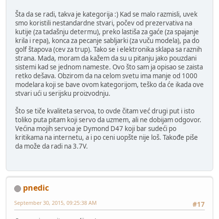
Šta da se radi, takva je kategorija :) Kad se malo razmisli, uvek
smo koristili nestandardne stvari, počev od prezervativa na
kutije (za tadašnju determu), preko lastiša za gaće (za spajanje
krila i repa), konca za pecanje sabljarki (za vuču modela), pa do
golf štapova (cev za trup). Tako se i elektronika sklapa sa raznih
strana. Mada, moram da kažem da su u pitanju jako pouzdani
sistemi kad se jednom nameste. Ovo što sam ja opisao se zaista
retko dešava. Obzirom da na celom svetu ima manje od 1000
modelara koji se bave ovom kategorijom, teško da će ikada ove
stvari ući u serijsku proizvodnju.
Što se tiče kvaliteta servoa, to ovde čitam već drugi put i isto
toliko puta pitam koji servo da uzmem, ali ne dobijam odgovor.
Većina mojih servoa je Dymond D47 koji bar sudeći po
kritikama na internetu, a i po ceni uopšte nije loš. Takođe piše
da može da radi na 3.7V.
pnedic
September 30, 2015, 09:25:38 AM
#17