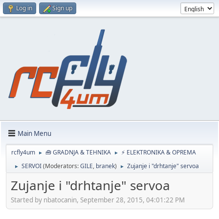
Log in
Sign up
Main Menu
rcfly4um
🧰 GRADNJA & TEHNIKA
⚡ ELEKTRONIKA & OPREMA
►
►
SERVOI
(Moderators:
GILE
,
branek
)
Zujanje i "drhtanje" servoa
►
►
Zujanje i "drhtanje" servoa
Started by nbatocanin, September 28, 2015, 04:01:22 PM