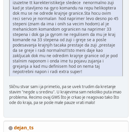
izuzetne tt karekteristike)je sledece nenormalno zuji
kad je stavljeno na gyro komandu na repu helikoptera
dok mu se ne odrede krajnje granice.Sta hocu ovim
reci servo je normalan hod naprimer levo desno po 45
stepeni (znam da ima i onih sa vecim hodom) al je
mehanickom komandom ogranicen na naprimer 33
stepena i dok ga ja gyrom ne regulisem da mu je kraj
komande na 33 stepena od zuji i greje se a posle
podesavanja krajnjih tacaka prestaje da zuji ,prestaje
da se greje i radi normalno!!!sto meni daje kao
zakljucak dok mu ne odredim krajnje granice od je pod
stalnim naponom i onda ime tu pojavu zujanja i
grejanja a kad mu definisem hod on nema taj
nepotrebni napon i radi extra super!
Sličnu stvar sam i ja primetio, pa se uvek trudim da kretanje
stavim "negde u sredinu". U krajevima sam nekoliko puta imao
problema. Recimo ovaj GWS što je crkao je reagovao tako što
ode do kraja, pa se posle male pauze vrati malo!
dejan_ts