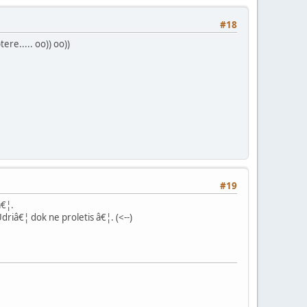
#18
re..... oo)) oo))
#19
â€¦.
driâ€¦ dok ne proletis â€¦. (<--)