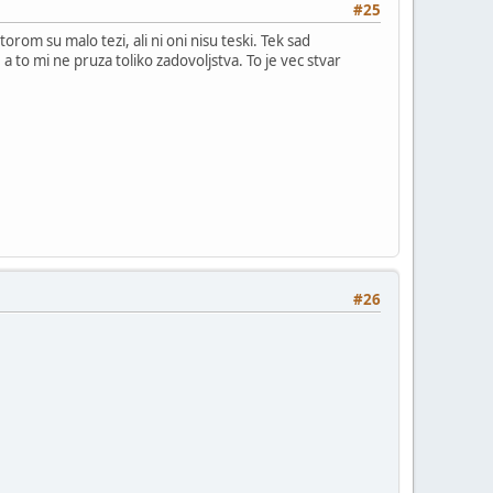
#25
orom su malo tezi, ali ni oni nisu teski. Tek sad
a to mi ne pruza toliko zadovoljstva. To je vec stvar
#26