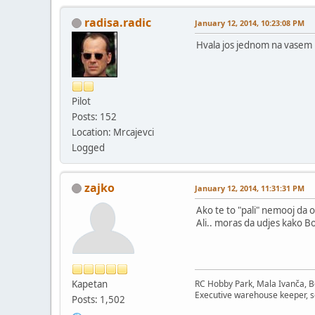
radisa.radic
January 12, 2014, 10:23:08 PM
Hvala jos jednom na vasem r
Pilot
Posts: 152
Location: Mrcajevci
Logged
zajko
January 12, 2014, 11:31:31 PM
Ako te to "pali" nemooj da 
Ali.. moras da udjes kako Bo
Kapetan
RC Hobby Park, Mala Ivanča, B
Executive warehouse keeper, s
Posts: 1,502