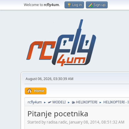
Welcome to
rcfly4um
.
Log in
Sign up
August 06, 2026, 03:30:39 AM
Home
rcfly4um
🛩️ MODELI
🚁 HELIKOPTERI
HELIKOPTERI -
►
►
►
Pitanje pocetnika
Started by radisa.radic, January 08, 2014, 08:51:32 AM