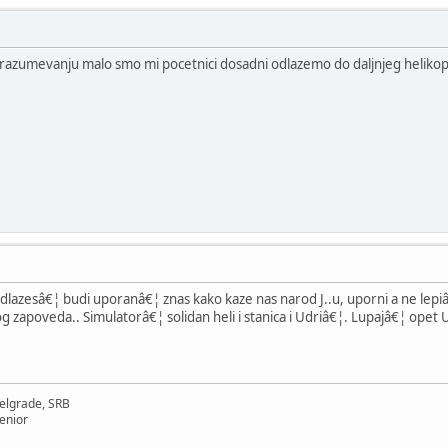
azumevanju malo smo mi pocetnici dosadni odlazemo do daljnjeg helikopte
odlazesâ€¦ budi uporanâ€¦ znas kako kaze nas narod J..u, uporni a ne lepi
g zapoveda.. Simulatorâ€¦ solidan heli i stanica i Udriâ€¦. Lupajâ€¦ opet U
elgrade, SRB
enior