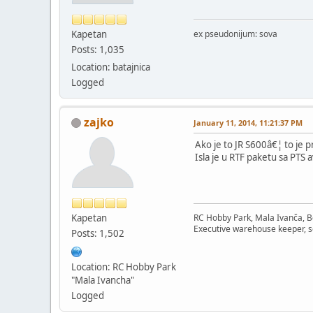
Kapetan
ex pseudonijum: sova
Posts: 1,035
Location: batajnica
Logged
zajko
January 11, 2014, 11:21:37 PM
Ako je to JR S600â€¦ to je p
Isla je u RTF paketu sa PTS
Kapetan
RC Hobby Park, Mala Ivanča, B
Executive warehouse keeper, s
Posts: 1,502
Location: RC Hobby Park
"Mala Ivancha"
Logged