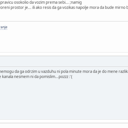
spravicu osokolio da vozim prema sebi... ;namig
voreni prostor je... ili ako resis da ga vozikas napolje mora da bude mirno b
ranje
 nemogu da ga odrzim u vazduhu ni pola minute mora da je do mene razlik
ise kanala nesmem ni da pomislim...pozzz :'(