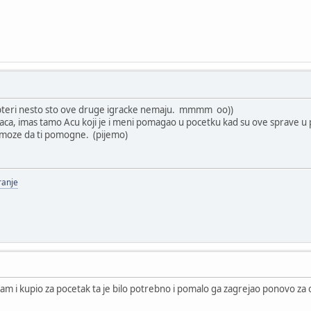
pteri nesto sto ove druge igracke nemaju. mmmm oo))
evaca, imas tamo Acu koji je i meni pomagao u pocetku kad su ove sprave u 
 moze da ti pomogne. (pijemo)
ranje
sam i kupio za pocetak ta je bilo potrebno i pomalo ga zagrejao ponovo za 