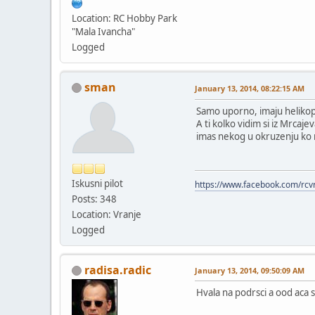
Location: RC Hobby Park
"Mala Ivancha"
Logged
sman
January 13, 2014, 08:22:15 AM
Samo uporno, imaju heliko
A ti kolko vidim si iz Mrcaj
imas nekog u okruzenju ko
Iskusni pilot
https://www.facebook.com/rcv
Posts: 348
Location: Vranje
Logged
radisa.radic
January 13, 2014, 09:50:09 AM
Hvala na podrsci a ood aca 