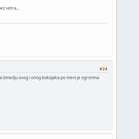
ez vetra...
#24
a izmedju ovog i onog koksijalca po meni je ogromna