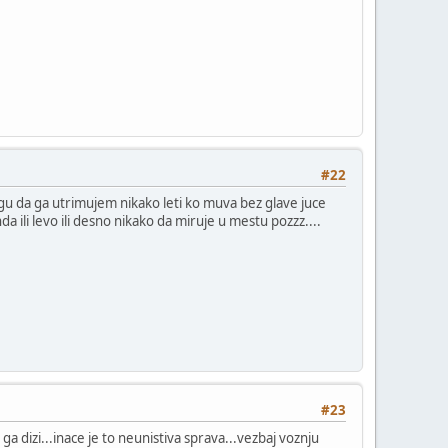
#22
gu da ga utrimujem nikako leti ko muva bez glave juce
a ili levo ili desno nikako da miruje u mestu pozzz....
#23
ga dizi...inace je to neunistiva sprava...vezbaj voznju