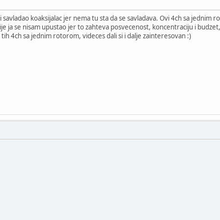
si savladao koaksijalac jer nema tu sta da se savladava. Ovi 4ch sa jednim rot
je ja se nisam upustao jer to zahteva posvecenost, koncentraciju i budzet, 
tih 4ch sa jednim rotorom, videces dali si i dalje zainteresovan :)