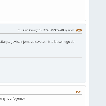
Last Edit
: January 13, 2014, 08:24:06 AM by sman
#20
pitanju. Javi se njemu za savete, nista lepse nego da
#21
ovaj hobi (pijemo)