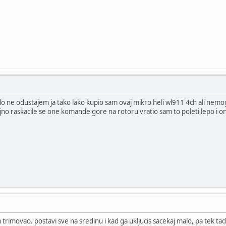
o ne odustajem ja tako lako kupio sam ovaj mikro heli wl911 4ch ali nemo
jno raskacile se one komande gore na rotoru vratio sam to poleti lepo i ond
 trimovao. postavi sve na sredinu i kad ga ukljucis sacekaj malo, pa tek tad 