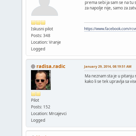
prema sebi ja sam se na tu 
za napolje nije, samo za zat
Iskusni pilot
https://www.facebook.com/rcv
Posts: 348
Location: Vranje
Logged
radisa.radic
January 29, 2014, 08:19:51 AM
Ma neznam sta je u pitanju
kako li se tek upravlja sa v
Pilot
Posts: 152
Location: Mrcajevci
Logged