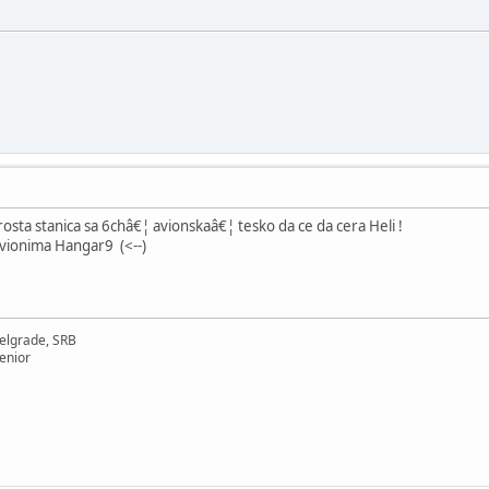
rosta stanica sa 6châ€¦ avionskaâ€¦ tesko da ce da cera Heli !
 avionima Hangar9 (<--)
elgrade, SRB
enior