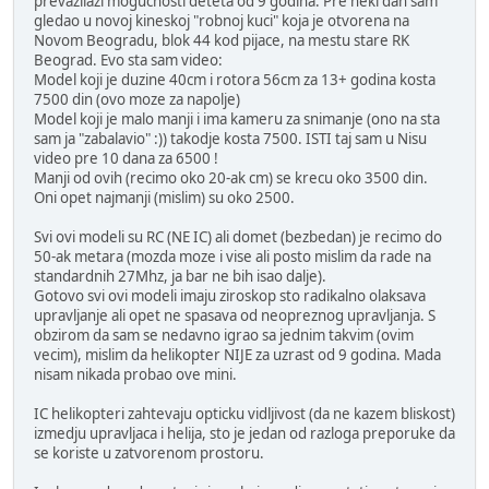
prevazilazi mogucnosti deteta od 9 godina. Pre neki dan sam
gledao u novoj kineskoj "robnoj kuci" koja je otvorena na
Novom Beogradu, blok 44 kod pijace, na mestu stare RK
Beograd. Evo sta sam video:
Model koji je duzine 40cm i rotora 56cm za 13+ godina kosta
7500 din (ovo moze za napolje)
Model koji je malo manji i ima kameru za snimanje (ono na sta
sam ja "zabalavio" :)) takodje kosta 7500. ISTI taj sam u Nisu
video pre 10 dana za 6500 !
Manji od ovih (recimo oko 20-ak cm) se krecu oko 3500 din.
Oni opet najmanji (mislim) su oko 2500.
Svi ovi modeli su RC (NE IC) ali domet (bezbedan) je recimo do
50-ak metara (mozda moze i vise ali posto mislim da rade na
standardnih 27Mhz, ja bar ne bih isao dalje).
Gotovo svi ovi modeli imaju ziroskop sto radikalno olaksava
upravljanje ali opet ne spasava od neopreznog upravljanja. S
obzirom da sam se nedavno igrao sa jednim takvim (ovim
vecim), mislim da helikopter NIJE za uzrast od 9 godina. Mada
nisam nikada probao ove mini.
IC helikopteri zahtevaju opticku vidljivost (da ne kazem bliskost)
izmedju upravljaca i helija, sto je jedan od razloga preporuke da
se koriste u zatvorenom prostoru.