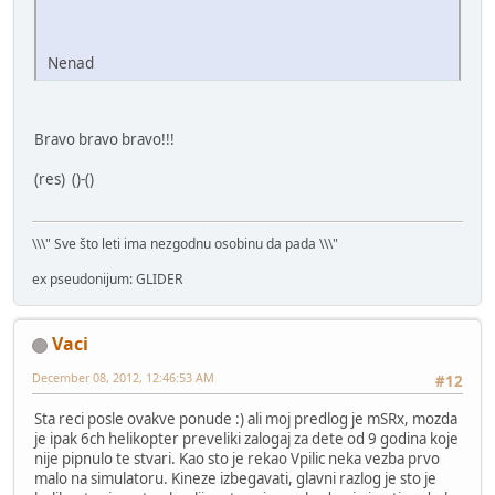
Nenad
Bravo bravo bravo!!!
(res) ()-()
\\\" Sve što leti ima nezgodnu osobinu da pada \\\"
ex pseudonijum: GLIDER
Vaci
December 08, 2012, 12:46:53 AM
#12
Sta reci posle ovakve ponude :) ali moj predlog je mSRx, mozda
je ipak 6ch helikopter preveliki zalogaj za dete od 9 godina koje
nije pipnulo te stvari. Kao sto je rekao Vpilic neka vezba prvo
malo na simulatoru. Kineze izbegavati, glavni razlog je sto je