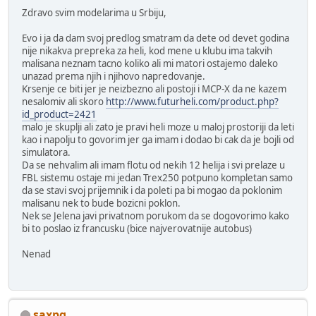
Zdravo svim modelarima u Srbiju,
Evo i ja da dam svoj predlog smatram da dete od devet godina
nije nikakva prepreka za heli, kod mene u klubu ima takvih
malisana neznam tacno koliko ali mi matori ostajemo daleko
unazad prema njih i njihovo napredovanje.
Krsenje ce biti jer je neizbezno ali postoji i MCP-X da ne kazem
nesalomiv ali skoro
http://www.futurheli.com/product.php?
id_product=2421
malo je skuplji ali zato je pravi heli moze u maloj prostoriji da leti
kao i napolju to govorim jer ga imam i dodao bi cak da je bojli od
simulatora.
Da se nehvalim ali imam flotu od nekih 12 helija i svi prelaze u
FBL sistemu ostaje mi jedan Trex250 potpuno kompletan samo
da se stavi svoj prijemnik i da poleti pa bi mogao da poklonim
malisanu nek to bude bozicni poklon.
Nek se Jelena javi privatnom porukom da se dogovorimo kako
bi to poslao iz francusku (bice najverovatnije autobus)
Nenad
saxpg