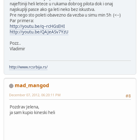
najeftiniji heli letece u rukama dobrog pilota dok i onaj
najskuplji pasce ako ga leti neko bez iskustva.
Pre nego sto poleti obavezno da vezba u simu min 5h (<--)
Par primera:
http://youtu.be/q--rcHGsEHI
http://youtu.be/QAJeASv7YzU
Pozz..
Vladimir
http://www.rcsrbija.rs/
mad_mangod
December 07, 2012, 06:20:11 PM
#8
Pozdrav Jelena,
ja sam kupio kineski heli