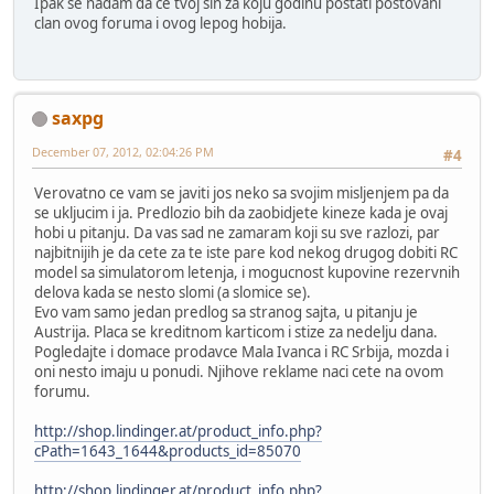
Ipak se nadam da ce tvoj sin za koju godinu postati postovani
clan ovog foruma i ovog lepog hobija.
saxpg
December 07, 2012, 02:04:26 PM
#4
Verovatno ce vam se javiti jos neko sa svojim misljenjem pa da
se ukljucim i ja. Predlozio bih da zaobidjete kineze kada je ovaj
hobi u pitanju. Da vas sad ne zamaram koji su sve razlozi, par
najbitnijih je da cete za te iste pare kod nekog drugog dobiti RC
model sa simulatorom letenja, i mogucnost kupovine rezervnih
delova kada se nesto slomi (a slomice se).
Evo vam samo jedan predlog sa stranog sajta, u pitanju je
Austrija. Placa se kreditnom karticom i stize za nedelju dana.
Pogledajte i domace prodavce Mala Ivanca i RC Srbija, mozda i
oni nesto imaju u ponudi. Njihove reklame naci cete na ovom
forumu.
http://shop.lindinger.at/product_info.php?
cPath=1643_1644&products_id=85070
http://shop.lindinger.at/product_info.php?