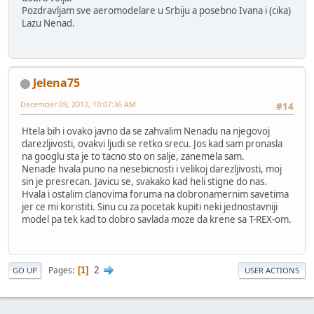
Pozdravljam sve aeromodelare u Srbiju a posebno Ivana i (cika)
Lazu Nenad.
Jelena75
December 09, 2012, 10:07:36 AM
#14
Htela bih i ovako javno da se zahvalim Nenadu na njegovoj
darezljivosti, ovakvi ljudi se retko srecu. Jos kad sam pronasla
na googlu sta je to tacno sto on salje, zanemela sam.
Nenade hvala puno na nesebicnosti i velikoj darezljivosti, moj
sin je presrecan. Javicu se, svakako kad heli stigne do nas.
Hvala i ostalim clanovima foruma na dobronamernim savetima
jer ce mi koristiti. Sinu cu za pocetak kupiti neki jednostavniji
model pa tek kad to dobro savlada moze da krene sa T-REX-om.
2
Pages
1
GO UP
USER ACTIONS