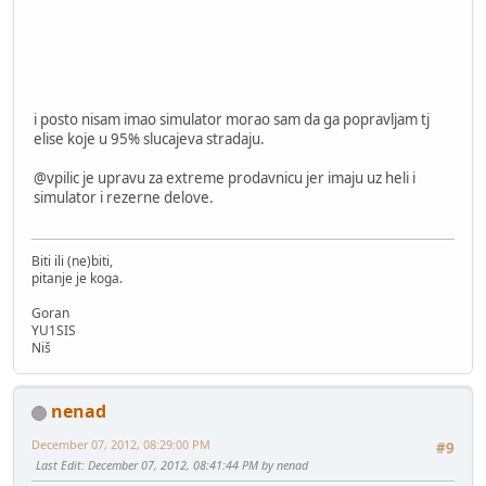
i posto nisam imao simulator morao sam da ga popravljam tj
elise koje u 95% slucajeva stradaju.
@vpilic je upravu za extreme prodavnicu jer imaju uz heli i
simulator i rezerne delove.
Biti ili (ne)biti,
pitanje je koga.
Goran
YU1SIS
Niš
nenad
December 07, 2012, 08:29:00 PM
#9
Last Edit
: December 07, 2012, 08:41:44 PM by nenad