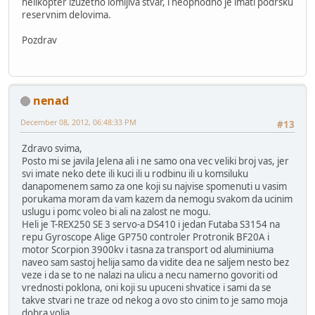
helikopter izuzetno lomljiva stvar, i neophodno je imati podrsku
reservnim delovima.
Pozdrav
nenad
December 08, 2012, 06:48:33 PM
#13
Zdravo svima,
Posto mi se javila Jelena ali i ne samo ona vec veliki broj vas, jer
svi imate neko dete ili kuci ili u rodbinu ili u komsiluku
danapomenem samo za one koji su najvise spomenuti u vasim
porukama moram da vam kazem da nemogu svakom da ucinim
uslugu i pomc voleo bi ali na zalost ne mogu.
Heli je T-REX250 SE 3 servo-a DS410 i jedan Futaba S3154 na
repu Gyroscope Alige GP750 controler Protronik BF20A i
motor Scorpion 3900kv i tasna za transport od aluminiuma
naveo sam sastoj helija samo da vidite dea ne saljem nesto bez
veze i da se to ne nalazi na ulicu a necu namerno govoriti od
vrednosti poklona, oni koji su upuceni shvatice i sami da se
takve stvari ne traze od nekog a ovo sto cinim to je samo moja
dobra volja.