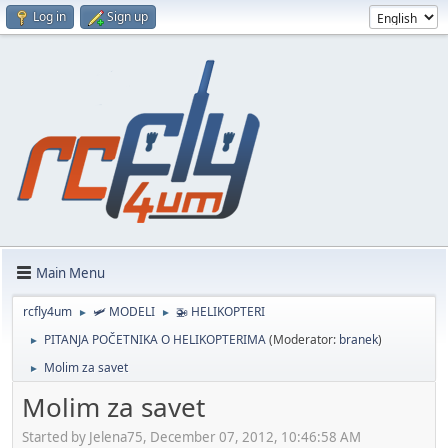
Log in
Sign up
Main Menu
rcfly4um
🛩️ MODELI
🚁 HELIKOPTERI
►
►
PITANJA POČETNIKA O HELIKOPTERIMA
(Moderator:
branek
)
►
Molim za savet
►
Molim za savet
Started by Jelena75, December 07, 2012, 10:46:58 AM