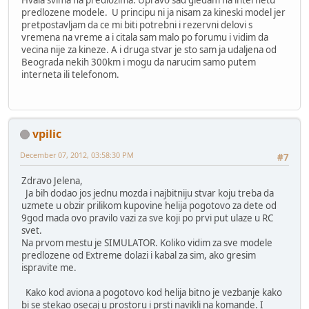
Hvala svima na predlozima. Upravo sad gledam na internetu
predlozene modele. U principu ni ja nisam za kineski model jer
pretpostavljam da ce mi biti potrebni i rezervni delovi s
vremena na vreme a i citala sam malo po forumu i vidim da
vecina nije za kineze. A i druga stvar je sto sam ja udaljena od
Beograda nekih 300km i mogu da narucim samo putem
interneta ili telefonom.
vpilic
December 07, 2012, 03:58:30 PM
#7
Zdravo Jelena,
Ja bih dodao jos jednu mozda i najbitniju stvar koju treba da
uzmete u obzir prilikom kupovine helija pogotovo za dete od
9god mada ovo pravilo vazi za sve koji po prvi put ulaze u RC
svet.
Na prvom mestu je SIMULATOR. Koliko vidim za sve modele
predlozene od Extreme dolazi i kabal za sim, ako gresim
ispravite me.
Kako kod aviona a pogotovo kod helija bitno je vezbanje kako
bi se stekao osecaj u prostoru i prsti navikli na komande. I