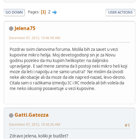
2
Pages
1
GO DOWN
USER ACTIONS
Jelena75
December 07, 2012, 10:46:58 AM
Pozdrav svim clanovima foruma. Molila bih za savet u vezi
kupovine mikro helija. Moj devetogodisnji sin je za Novu
godinu pozeleo da mu kupim helikopter na daljinsko
upravljanje. E sad mene zanima da li postoji neki mikro heli koji
moze da leti i napolju a ne samo unutra? Ne mislim da izvodi
neke akrobacije ali da moze da ide napred-nazad, levo-desno.
Citala sam o razlikama izmedju IC i RC modela ali bih volela da
me neko iskusniji posavetuje u vezi kupovine.
Gatti.Gatozza
December 07, 2012, 10:50:26 AM
#1
Zdravo Jelena, koliki je budžet?