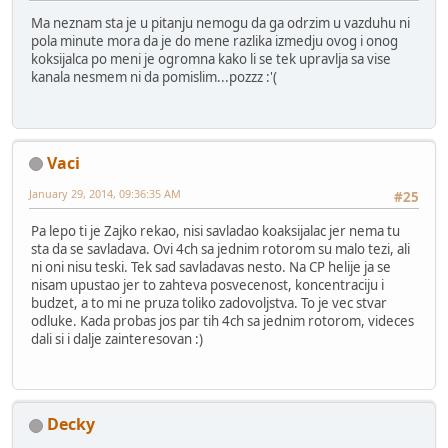
Ma neznam sta je u pitanju nemogu da ga odrzim u vazduhu ni
pola minute mora da je do mene razlika izmedju ovog i onog
koksijalca po meni je ogromna kako li se tek upravlja sa vise
kanala nesmem ni da pomislim...pozzz :'(
Vaci
January 29, 2014, 09:36:35 AM
#25
Pa lepo ti je Zajko rekao, nisi savladao koaksijalac jer nema tu
sta da se savladava. Ovi 4ch sa jednim rotorom su malo tezi, ali
ni oni nisu teski. Tek sad savladavas nesto. Na CP helije ja se
nisam upustao jer to zahteva posvecenost, koncentraciju i
budzet, a to mi ne pruza toliko zadovoljstva. To je vec stvar
odluke. Kada probas jos par tih 4ch sa jednim rotorom, videces
dali si i dalje zainteresovan :)
Decky