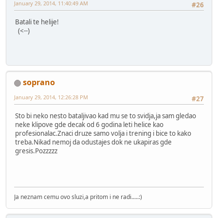
January 29, 2014, 11:40:49 AM
#26
Batali te helije!
(<--)
soprano
January 29, 2014, 12:26:28 PM
#27
Sto bi neko nesto bataljivao kad mu se to svidja,ja sam gledao
neke klipove gde decak od 6 godina leti helice kao
profesionalac.Znaci druze samo volja i trening i bice to kako
treba.Nikad nemoj da odustajes dok ne ukapiras gde
gresis.Pozzzzz
Ja neznam cemu ovo sluzi,a pritom i ne radi.....:)