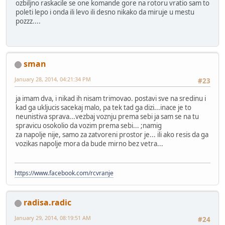
ozbiljno raskacile se one komande gore na rotoru vratio sam to
poleti lepo i onda ili levo ili desno nikako da miruje u mestu
pozzz....
sman
January 28, 2014, 04:21:34 PM
#23
ja imam dva, i nikad ih nisam trimovao. postavi sve na sredinu i
kad ga ukljucis sacekaj malo, pa tek tad ga dizi...inace je to
neunistiva sprava...vezbaj voznju prema sebi ja sam se na tu
spravicu osokolio da vozim prema sebi... ;namig
za napolje nije, samo za zatvoreni prostor je... ili ako resis da ga
vozikas napolje mora da bude mirno bez vetra...
https://www.facebook.com/rcvranje
radisa.radic
January 29, 2014, 08:19:51 AM
#24