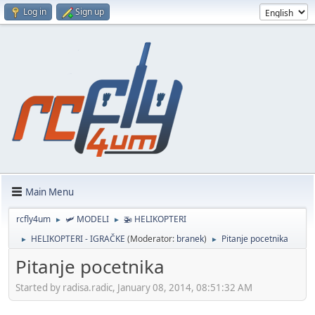
Log in
Sign up
Main Menu
rcfly4um
🛩️ MODELI
🚁 HELIKOPTERI
►
►
HELIKOPTERI - IGRAČKE
(Moderator:
branek
)
Pitanje pocetnika
►
►
Pitanje pocetnika
Started by radisa.radic, January 08, 2014, 08:51:32 AM