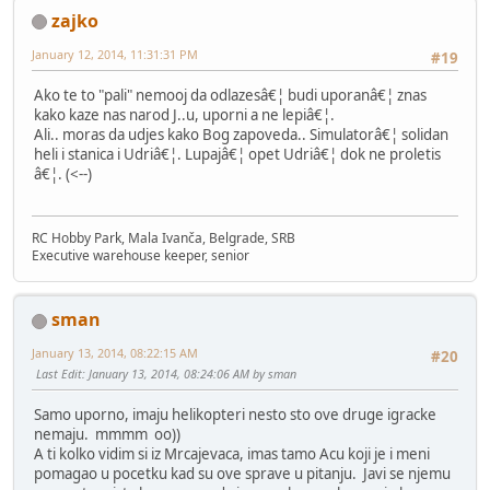
zajko
January 12, 2014, 11:31:31 PM
#19
Ako te to "pali" nemooj da odlazesâ€¦ budi uporanâ€¦ znas
kako kaze nas narod J..u, uporni a ne lepiâ€¦.
Ali.. moras da udjes kako Bog zapoveda.. Simulatorâ€¦ solidan
heli i stanica i Udriâ€¦. Lupajâ€¦ opet Udriâ€¦ dok ne proletis
â€¦. (<--)
RC Hobby Park, Mala Ivanča, Belgrade, SRB
Executive warehouse keeper, senior
sman
January 13, 2014, 08:22:15 AM
#20
Last Edit
: January 13, 2014, 08:24:06 AM by sman
Samo uporno, imaju helikopteri nesto sto ove druge igracke
nemaju. mmmm oo))
A ti kolko vidim si iz Mrcajevaca, imas tamo Acu koji je i meni
pomagao u pocetku kad su ove sprave u pitanju. Javi se njemu