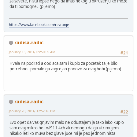
za savete, nista lepse nego da imas nekog u okruzenju ko moze
da ti pomogne. (pijemo)
https://www.facebook.com/rcvranje
radisa.radic
January 13, 2014, 09:50:09 AM
#21
Hvala na podrsci a ood aca sam i kupio za pocetak ta je bilo
potrebno i pomalo ga zagrejao ponovo za ovaj hobi (pijemo)
radisa.radic
January 28, 2014, 12:52:16 PM
#22
Evo opet da vas gnjavim malo ne odustajem ja tako lako kupio
sam ovaj mikro heli wl911 4ch ali nemogu da ga utrimujem
nikako leti ko muva bez glave juce mi je pao jednom nista