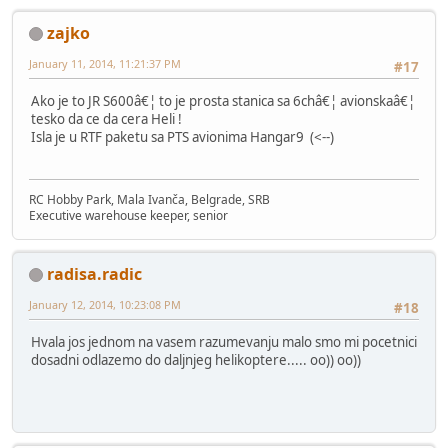
zajko
January 11, 2014, 11:21:37 PM
#17
Ako je to JR S600â€¦ to je prosta stanica sa 6châ€¦ avionskaâ€¦
tesko da ce da cera Heli !
Isla je u RTF paketu sa PTS avionima Hangar9 (<--)
RC Hobby Park, Mala Ivanča, Belgrade, SRB
Executive warehouse keeper, senior
radisa.radic
January 12, 2014, 10:23:08 PM
#18
Hvala jos jednom na vasem razumevanju malo smo mi pocetnici
dosadni odlazemo do daljnjeg helikoptere..... oo)) oo))