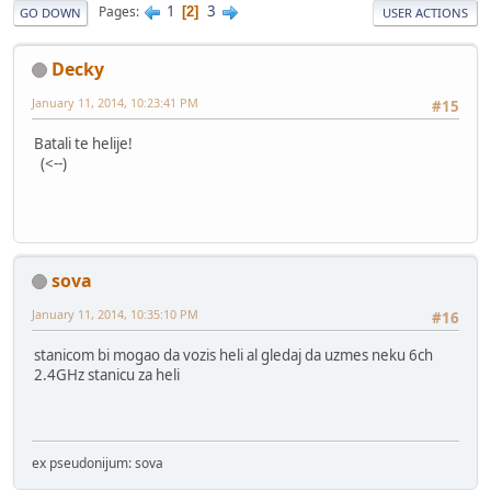
1
3
Pages
2
GO DOWN
USER ACTIONS
Decky
January 11, 2014, 10:23:41 PM
#15
Batali te helije!
(<--)
sova
January 11, 2014, 10:35:10 PM
#16
stanicom bi mogao da vozis heli al gledaj da uzmes neku 6ch
2.4GHz stanicu za heli
ex pseudonijum: sova