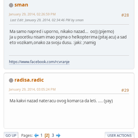
sman
January 29, 2014, 02:26:59 PM
#28
Last Edit
: January 29, 2014, 02:34:46 PM by sman
Ma samo napred i uporno, nikako nazad... oo)) (pijemo)
Ja u pocetku nisam imao pojma o helkopterima (pitaj acu) a sad
eto vozikam,onako za svoju dusu. :jaki: ;namig
https://www.facebook.com/rcvranje
radisa.radic
January 29, 2014, 03:05:24 PM
#29
Ma kakvi nazad nateracu ovog komarca da leti. .... (yay)
1
3
Pages
2
GO UP
USER ACTIONS